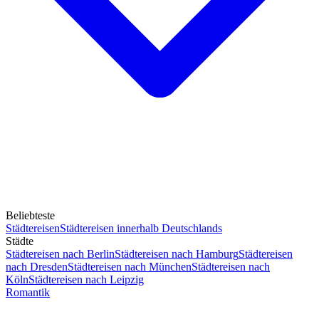
Beliebteste
Städtereisen
Städtereisen innerhalb Deutschlands
Städte
Städtereisen nach Berlin
Städtereisen nach Hamburg
Städtereisen
nach Dresden
Städtereisen nach München
Städtereisen nach
Köln
Städtereisen nach Leipzig
Romantik