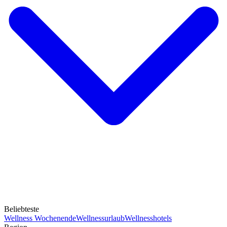
Beliebteste
Wellness Wochenende
Wellnessurlaub
Wellnesshotels