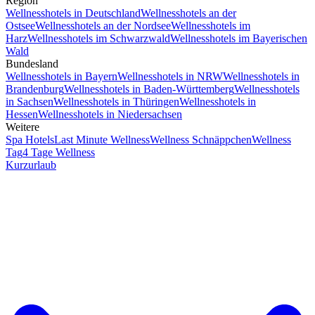
Region
Wellnesshotels in Deutschland
Wellnesshotels an der
Ostsee
Wellnesshotels an der Nordsee
Wellnesshotels im
Harz
Wellnesshotels im Schwarzwald
Wellnesshotels im Bayerischen
Wald
Bundesland
Wellnesshotels in Bayern
Wellnesshotels in NRW
Wellnesshotels in
Brandenburg
Wellnesshotels in Baden-Württemberg
Wellnesshotels
in Sachsen
Wellnesshotels in Thüringen
Wellnesshotels in
Hessen
Wellnesshotels in Niedersachsen
Weitere
Spa Hotels
Last Minute Wellness
Wellness Schnäppchen
Wellness
Tag
4 Tage Wellness
Kurzurlaub