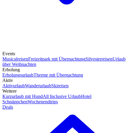
Events
Musicalreisen
Freizeitpark mit Übernachtung
Silvesterreisen
Urlaub
über Weihnachten
Erholung
Erholungsurlaub
Therme mit Übernachtung
Aktiv
Aktivurlaub
Wanderurlaub
Skireisen
Weitere
Kurzurlaub mit Hund
All Inclusive Urlaub
Hotel
Schnäppchen
Wochenendtrips
Deals