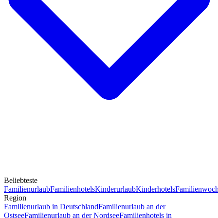
Beliebteste
Familienurlaub
Familienhotels
Kinderurlaub
Kinderhotels
Familienwoc
Region
Familienurlaub in Deutschland
Familienurlaub an der
Ostsee
Familienurlaub an der Nordsee
Familienhotels in