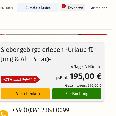
0
Anmelden
Favoriten
 2368 0099
Gutschein kaufen
+ 20 Fotos anzeigen
Kostenlos
96%
stornierbar
3.8
11
Echte
/5
Siebengebirge erleben -Urlaub für
Bewertungen
Weiterempfehlung
Sehr Gut
Jung & Alt I 4 Tage
4 Tage, 3 Nächte
195,00 €
p.P. ab
-21%
statt 249,00 €
Gesamtpreis:
390,00 €
Verschenken
Zur Buchung
+49 (0)341 2368 0099