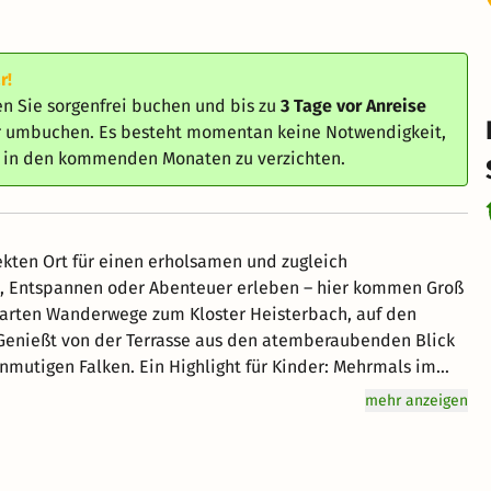
r!
n Sie sorgenfrei buchen und bis zu
3 Tage vor Anreise
er umbuchen. Es besteht momentan keine Notwendigkeit,
e in den kommenden Monaten zu verzichten.
kten Ort für einen erholsamen und zugleich
, Entspannen oder Abenteuer erleben – hier kommen Groß
Genießt von der Terrasse aus den atemberaubenden Blick
nmutigen Falken. Ein Highlight für Kinder: Mehrmals im
mehr anzeigen
nur 20 Minuten entfernt liegt. Wer das Siebengebirge aus
elsbahn aufs Plateau oder schippert mit dem Rheinschiff