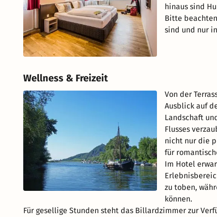
hinaus sind Hu
Bitte beachten
sind und nur 
Wellness & Freizeit
Von der Terras
Ausblick auf d
Landschaft und
Flusses verzau
nicht nur die 
für romantisc
Im Hotel erwar
Erlebnisbereic
zu toben, währ
können.
Für gesellige Stunden steht das Billardzimmer zur Verf