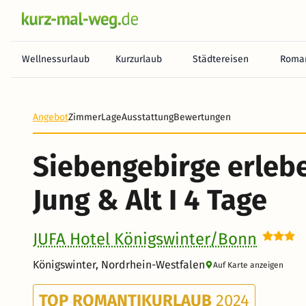
Wellnessurlaub
Kurzurlaub
Städtereisen
Roman
Angebot
Zimmer
Lage
Ausstattung
Bewertungen
Siebengebirge erlebe
Jung & Alt I 4 Tage
JUFA Hotel Königswinter/Bonn
Königswinter, Nordrhein-Westfalen
Auf Karte anzeigen
TOP ROMANTIKURLAUB
2024