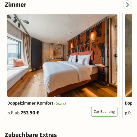
Zimmer
Doppelzimmer Komfort
Doppe
(Details)
Zur Buchung
253,50 €
p.P. ab
p.P. a
Zubuchbare Extras