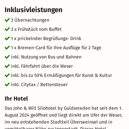
Hansestadt Bremen ist Heimatstadt der weltberühmten
Inklusivleistungen
Bremer Stadtmusikanten. Geschichte, Wissenschaft,
Architektur, Natur und Kultur bilden in Bremen ein
3 Übernachtungen
Gesamtkunstwerk. Ihr erlebnisreicher Citytrip nach
3 x Frühstück vom Buffet
Bremen beinhaltet eine Übernachtung mit
1 x prickelnder Begrüßungs- Drink
Frühstücksbuffet im Vitaminlager, einen Begrüßungsdrink
und die Bremen-Card für 4 Tage. Wir freuen uns auf Ihren
1 x Bremen-Card für Ihre Ausflüge für 2 Tage
Besuch!
inkl. Nutzung von Bus und Bahnen
inkl. Fährfahrt über die Weser
inkl. bis zu 50% Ermäßigungen für Kunst & Kultur
inkl. Citytax / Bettensteuer
Ihr Hotel
Das John & Will Silohotel by Guldsmeden hat seit dem 1.
August 2024 geöffnet und liegt direkt am Ufer der Weser,
im neu entstehenden Stadtteil Überseeinsel und in
unmittelbarer Nähe zur Innenstadt. Dieses Hotel