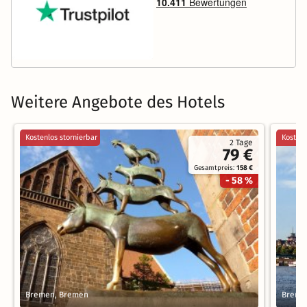
Weitere Angebote des Hotels
Kostenlos stornierbar
Kostenl
2 Tage
79 €
Gesamtpreis:
158 €
- 58 %
Bremen, Bremen
Breme