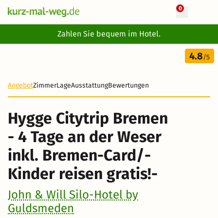
0
+ 22 Fotos
Zahlen Sie bequem im Hotel.
4 Tage
4.8
209 €
/5
-60%
Angebot
Zimmer
Lage
Ausstattung
Bewertungen
Hygge Citytrip Bremen
- 4 Tage an der Weser
inkl. Bremen-Card/-
Kinder reisen gratis!-
John & Will Silo-Hotel by
Guldsmeden