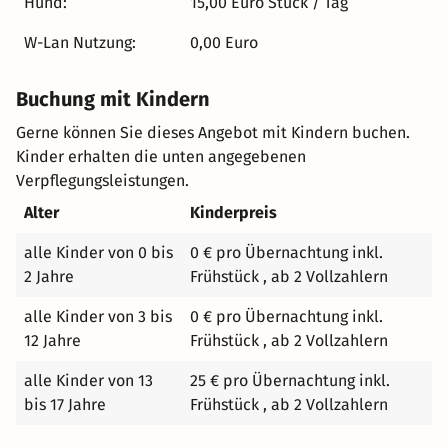
Hund:
15,00 Euro Stück / Tag
Paare, Nachbarn, auf Geschäfts- oder Urlaubsreise.
Genießen Sie die Vielfalt der Restaurants in der Nähe.
W-Lan Nutzung:
0,00 Euro
Sie suchen vegetarisches oder veganes Essen? Das
Vitaminlager- Team freut sich auf Sie. Neapolitanische
Buchung mit Kindern
Pizza & Pasta ist Ihr Soulfood? Nehmen Sie Platz im Zio
Manu di Napoli. Sie möchten in Bremen gebrautes Bier
Gerne können Sie dieses Angebot mit Kindern buchen.
probieren und einen Burger dazu essen? Das
Kinder erhalten die unten angegebenen
Hopfenfänger Team ist gerne für Sie da. Mit mehreren
Verpflegungsleistungen.
Tagungs- und Eventräumen mit Blick auf die ganze Stadt,
Alter
Kinderpreis
bieten wir Ihnen Platz für jeden Anlass, den Sie feiern
möchten. Egal ob Sie einen Tipp benötigen, um die Stadt
alle Kinder von 0 bis
0 € pro Übernachtung inkl.
mit einem unserer Fahrräder zu erkunden, eine
2 Jahre
Frühstück , ab 2 Vollzahlern
Reservierung fürs Theater oder einfach nur ein Gespräch,
alle Kinder von 3 bis
0 € pro Übernachtung inkl.
das Team John & Will ist rund um die Uhr für Sie da.
12 Jahre
Frühstück , ab 2 Vollzahlern
alle Kinder von 13
25 € pro Übernachtung inkl.
bis 17 Jahre
Frühstück , ab 2 Vollzahlern