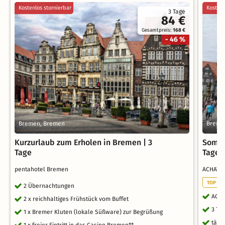
Kostenlos stornierbar
Kostenl
3 Tage
84 €
Gesamtpreis:
168 €
- 46 %
Bremen, Bremen
Breme
Kurzurlaub zum Erholen in Bremen | 3
Somme
Tage
Tages
pentahotel Bremen
ACHAT H
TOP ST
2 Übernachtungen
ACHA
2 x reichhaltiges Frühstück vom Buffet
3 Ta
1 x Bremer Kluten (lokale Süßware) zur Begrüßung
tägl
1 x freier Eintritt in das Casino Bremen**