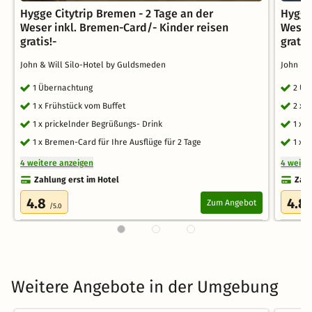
Hygge Citytrip Bremen - 2 Tage an der
Hygge
Weser inkl. Bremen-Card/- Kinder reisen
Weser
gratis!-
gratis
John & Will Silo-Hotel by Guldsmeden
John & 
1 Übernachtung
2 Üb
1 x Frühstück vom Buffet
2 x 
1 x prickelnder Begrüßungs- Drink
1 x 
1 x Bremen-Card für Ihre Ausflüge für 2 Tage
1 x 
4 weitere anzeigen
4 weite
Zahlung erst im Hotel
Zahl
4.8
4.8
Zum Angebot
/5.0
Weitere Angebote in der Umgebung