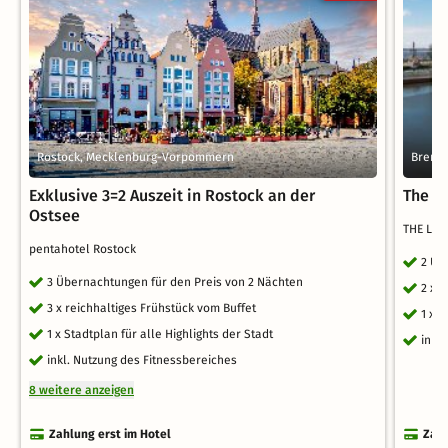
Rostock, Mecklenburg-Vorpommern
Breme
Exklusive 3=2 Auszeit in Rostock an der
The L
Ostsee
THE LIB
pentahotel Rostock
2 Üb
3 Übernachtungen für den Preis von 2 Nächten
2 x 
3 x reichhaltiges Frühstück vom Buffet
1 x 
1 x Stadtplan für alle Highlights der Stadt
inkl
inkl. Nutzung des Fitnessbereiches
8 weitere anzeigen
Zahlung erst im Hotel
Zahl