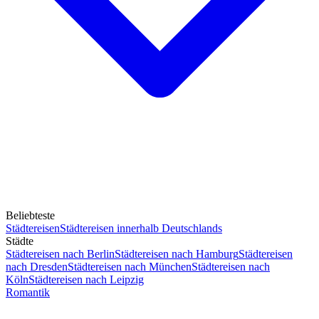
Beliebteste
Städtereisen
Städtereisen innerhalb Deutschlands
Städte
Städtereisen nach Berlin
Städtereisen nach Hamburg
Städtereisen
nach Dresden
Städtereisen nach München
Städtereisen nach
Köln
Städtereisen nach Leipzig
Romantik