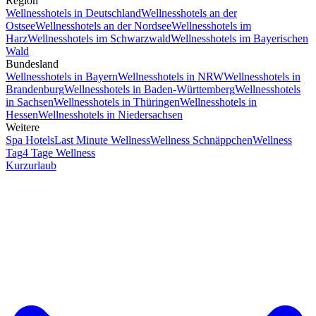
Region
Wellnesshotels in Deutschland
Wellnesshotels an der
Ostsee
Wellnesshotels an der Nordsee
Wellnesshotels im
Harz
Wellnesshotels im Schwarzwald
Wellnesshotels im Bayerischen
Wald
Bundesland
Wellnesshotels in Bayern
Wellnesshotels in NRW
Wellnesshotels in
Brandenburg
Wellnesshotels in Baden-Württemberg
Wellnesshotels
in Sachsen
Wellnesshotels in Thüringen
Wellnesshotels in
Hessen
Wellnesshotels in Niedersachsen
Weitere
Spa Hotels
Last Minute Wellness
Wellness Schnäppchen
Wellness
Tag
4 Tage Wellness
Kurzurlaub