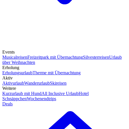
Events
Musicalreisen
Freizeitpark mit Übernachtung
Silvesterreisen
Urlaub
über Weihnachten
Erholung
Erholungsurlaub
Therme mit Übernachtung
Aktiv
Aktivurlaub
Wanderurlaub
Skireisen
Weitere
Kurzurlaub mit Hund
All Inclusive Urlaub
Hotel
Schnäppchen
Wochenendtrips
Deals