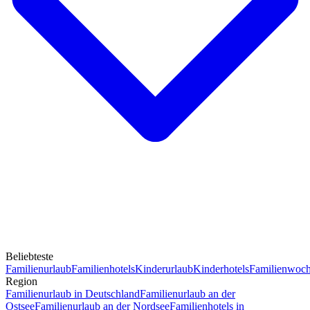
Beliebteste
Familienurlaub
Familienhotels
Kinderurlaub
Kinderhotels
Familienwoc
Region
Familienurlaub in Deutschland
Familienurlaub an der
Ostsee
Familienurlaub an der Nordsee
Familienhotels in