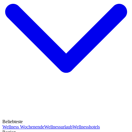
Beliebteste
Wellness Wochenende
Wellnessurlaub
Wellnesshotels