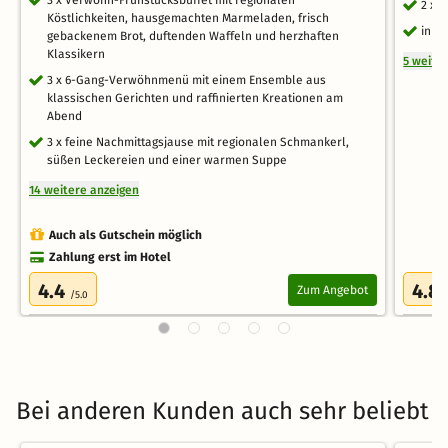
2 x 
Köstlichkeiten, hausgemachten Marmeladen, frisch
inkl
gebackenem Brot, duftenden Waffeln und herzhaften
Klassikern
5 weite
3 x 6-Gang-Verwöhnmenü mit einem Ensemble aus
klassischen Gerichten und raffinierten Kreationen am
Abend
3 x feine Nachmittagsjause mit regionalen Schmankerl,
süßen Leckereien und einer warmen Suppe
14 weitere anzeigen
Auch als Gutschein möglich
Zahlung erst im Hotel
4.4
4.8
Zum Angebot
/5.0
Bei anderen Kunden auch sehr beliebt