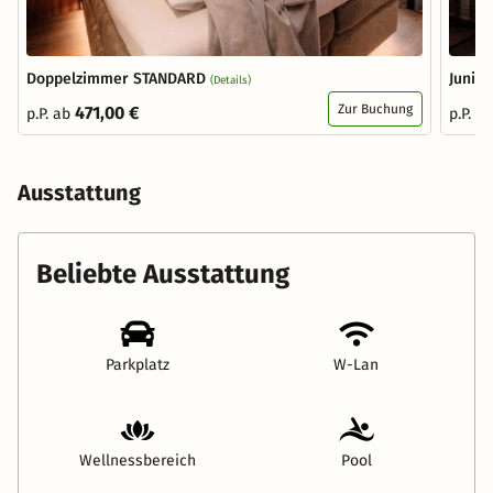
Doppelzimmer STANDARD
Junior
(Details)
Zur Buchung
471,00 €
p.P. ab
p.P. a
Ausstattung
Beliebte Ausstattung
Parkplatz
W-Lan
Wellnessbereich
Pool