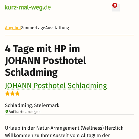
0
+ 82 Fotos
4 Tage
471 €
Angebot
Zimmer
Lage
Ausstattung
-43%
4 Tage mit HP im
JOHANN Posthotel
Schladming
JOHANN Posthotel Schladming
Schladming, Steiermark
Auf Karte anzeigen
Urlaub in der Natur-Arrangement (Wellness) Herzlich
Willkommen zu Ihrer Auszeit vom Alltag! In der