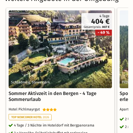
4 Tage
404 €
Gesamtpreis:
807 €
- 49 %
Schladming, Steiermark
Filzmo
Sommer Aktivzeit in den Bergen - 4 Tage
Spont
Sommerurlaub
erleb
Hotel Pichlmayrgut
Apartho
TOP NEWCOMER HOTEL
2026
2 Üb
4 Tage / 3 Nächte im Hoteldorf mit Bergpanorama
2 x 
3 x Verwöhn-Frühstücksbuffet mit regionalen