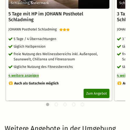
Schladming, Steiermark
Schlad
5 Tage mit HP im JOHANN Posthotel
3 Tag
Schladming
Schla
JOHANN Posthotel Schladming
JOHANN
5 Tage / 4 Übernachtungen
3 Ta
täglich Halbpension
tägl
freie Nutzung des Wellnessbereichs inkl. Außenpool,
frei
Saunawelt, Chillarea und Fitnessraum
Saun
tägliche Nutzung des Fitnessbereichs
tägl
4 weitere anzeigen
4 weite
Auch als Gutschein möglich
Auch
Zum Angebot
Weitere Angebote in der Umgebung