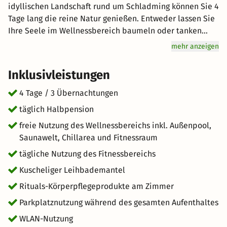
idyllischen Landschaft rund um Schladming können Sie 4
Tage lang die reine Natur genießen. Entweder lassen Sie
Ihre Seele im Wellnessbereich baumeln oder tanken
Kraft bei einem Ausflug in die Natur. Hier stehen Ihnen
mehr anzeigen
alle Möglichkeiten offen! Auch Genuss wird hier groß
geschrieben: Lassen Sie sich vom Halbpension-Angebot
Inklusivleistungen
verwöhnen. Freuen Sie sich auf hervorragenden Service
und eine erholsame Atmosphäre bei Ihrem Urlaub in der
4 Tage / 3 Übernachtungen
Natur. kurz-mal-weg.de wünscht Ihnen einen tollen
täglich Halbpension
Aufenthalt im schönen Schladming.
freie Nutzung des Wellnessbereichs inkl. Außenpool,
Saunawelt, Chillarea und Fitnessraum
tägliche Nutzung des Fitnessbereichs
Kuscheliger Leihbademantel
Rituals-Körperpflegeprodukte am Zimmer
Parkplatznutzung während des gesamten Aufenthaltes
WLAN-Nutzung