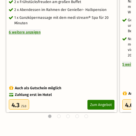
Nach
2 x Frühstücksfreuden am großen Buffet
mit 
2 x Abendessen im Rahmen der Genießer- Halbpension
Welt
1 x Ganzköpermassage mit dem medi stream® Spa für 20
Genu
Minuten
und 
Beha
6 weitere anzeigen
Nutz
meet
viel
2026
5 weite
Auch als Gutschein möglich
Auch
Zahlung erst im Hotel
4.3
4.6
Zum Angebot
/5.0