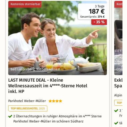
Kostenlos stornierbar
Kostenl
3 Tage
187 €
Gesamtpreis:
374 €
- 35 %
Bad Lauterberg, Niedersachsen
Oberst
LAST MINUTE DEAL - Kleine
Exklu
Wellnessauszeit im 4****-Sterne Hotel
Spa R
inkl. HP
Alpin &
Parkhotel Weber-Müller
TOP WE
TOP WELLNESSHOTEL
2025
3 Ta
Früh
2 Übernachtungen in ruhiger Atmosphäre im 4**** Sterne
Parkhotel Weber-Müller im schönen Südharz
tägl