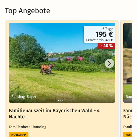
Top Angebote
5 Tage
195 €
Gesamtpreis:
390 €
- 40 %
Runding, Bayern
Rundin
Familienauszeit im Bayerischen Wald - 4
Famil
Nächte
Nächt
Familienhotel Runding
Familie
HOTELTIPP
HOTELT