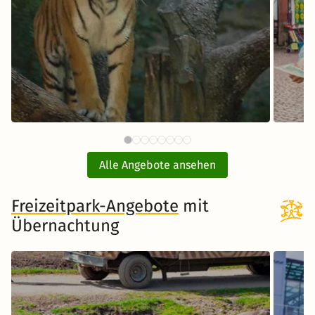
59 €
Tiergarten Nürnberg mit Hotel
Zoo
ab
Alle Angebote ansehen
inkl. Übernachtung und Frühstück
inkl. 
Freizeitpark-Angebote
Zum Angebot
mit
Übernachtung