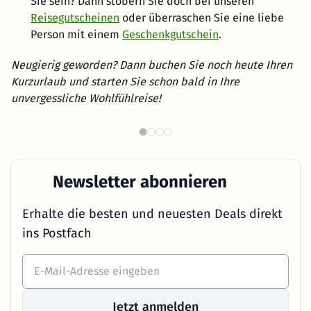
Sie sein? Dann stöbern Sie doch bei unseren
Reisegutscheinen
oder überraschen Sie eine liebe
Person mit einem
Geschenkgutschein
.
Neugierig geworden? Dann buchen Sie noch heute Ihren
Kurzurlaub und starten Sie schon bald in Ihre
unvergessliche Wohlfühlreise!
Th
Wellnesshotels in NRW
Newsletter abonnieren
Erhalte die besten und neuesten Deals direkt
ins Postfach
Jetzt anmelden