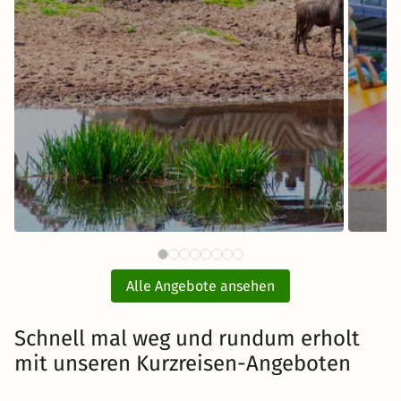
97 €
Serengeti-Park Hodenhagen mit
PLA
ab
Ticket und Hotel
Alle Angebote ansehen
inkl. Übernachtung und Frühstück
Schnell mal weg und rundum erholt
mit unseren Kurzreisen-Angeboten
Zum Angebot