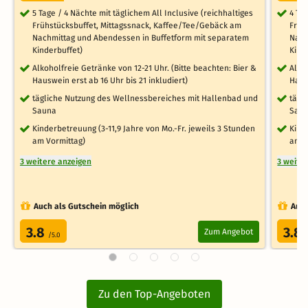
5 Tage / 4 Nächte mit täglichem All Inclusive (reichhaltiges
4 Ta
Frühstücksbuffet, Mittagssnack, Kaffee/Tee/Gebäck am
Früh
Nachmittag und Abendessen in Buffetform mit separatem
Nach
Kinderbuffet)
Kind
Alkoholfreie Getränke von 12-21 Uhr. (Bitte beachten: Bier &
Alko
Hauswein erst ab 16 Uhr bis 21 inkludiert)
Haus
tägliche Nutzung des Wellnessbereiches mit Hallenbad und
tägl
Sauna
Sau
Kinderbetreuung (3-11,9 Jahre von Mo.-Fr. jeweils 3 Stunden
Kind
am Vormittag)
am V
3 weitere anzeigen
3 weite
Auch als Gutschein möglich
Auch
3.8
3.8
Zum Angebot
/5.0
Zu den Top-Angeboten