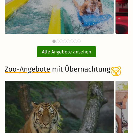
88 €
Therme Erding mit
ab
Übernachtung
Alle Angebote ansehen
inkl. Übernachtung und Frühstück
Zoo-Angebote
mit Übernachtung
Zum Angebot