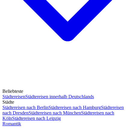
Beliebteste
Städtereisen
Städtereisen innerhalb Deutschlands
Städte
Städtereisen nach Berlin
Städtereisen nach Hamburg
Städtereisen
nach Dresden
Städtereisen nach München
Städtereisen nach
Köln
Städtereisen nach Leipzig
Romantik