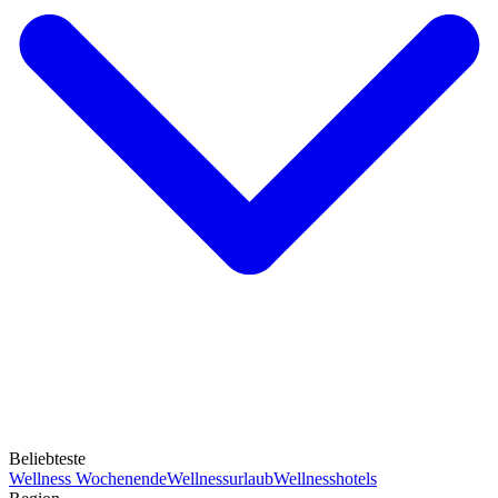
Beliebteste
Wellness Wochenende
Wellnessurlaub
Wellnesshotels