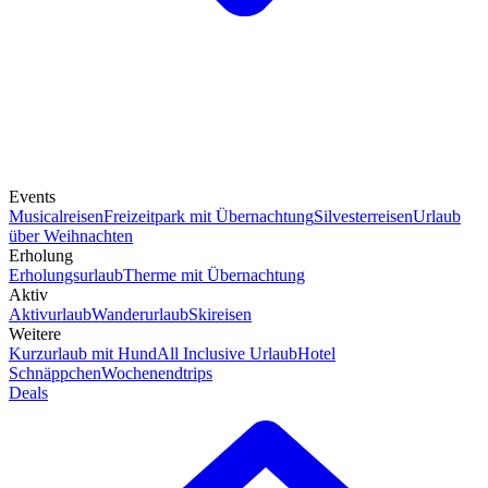
Events
Musicalreisen
Freizeitpark mit Übernachtung
Silvesterreisen
Urlaub
über Weihnachten
Erholung
Erholungsurlaub
Therme mit Übernachtung
Aktiv
Aktivurlaub
Wanderurlaub
Skireisen
Weitere
Kurzurlaub mit Hund
All Inclusive Urlaub
Hotel
Schnäppchen
Wochenendtrips
Deals