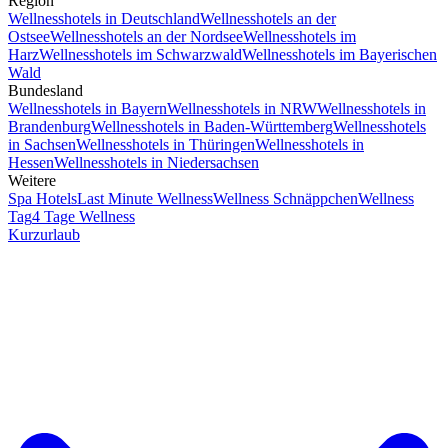
Region
Wellnesshotels in Deutschland
Wellnesshotels an der
Ostsee
Wellnesshotels an der Nordsee
Wellnesshotels im
Harz
Wellnesshotels im Schwarzwald
Wellnesshotels im Bayerischen
Wald
Bundesland
Wellnesshotels in Bayern
Wellnesshotels in NRW
Wellnesshotels in
Brandenburg
Wellnesshotels in Baden-Württemberg
Wellnesshotels
in Sachsen
Wellnesshotels in Thüringen
Wellnesshotels in
Hessen
Wellnesshotels in Niedersachsen
Weitere
Spa Hotels
Last Minute Wellness
Wellness Schnäppchen
Wellness
Tag
4 Tage Wellness
Kurzurlaub