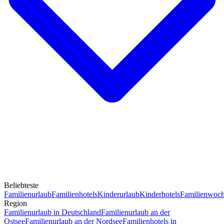
Beliebteste
Familienurlaub
Familienhotels
Kinderurlaub
Kinderhotels
Familienwoc
Region
Familienurlaub in Deutschland
Familienurlaub an der
Ostsee
Familienurlaub an der Nordsee
Familienhotels in