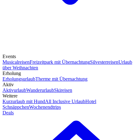
Events
Musicalreisen
Freizeitpark mit Übernachtung
Silvesterreisen
Urlaub
über Weihnachten
Erholung
Erholungsurlaub
Therme mit Übernachtung
Aktiv
Aktivurlaub
Wanderurlaub
Skireisen
Weitere
Kurzurlaub mit Hund
All Inclusive Urlaub
Hotel
Schnäppchen
Wochenendtrips
Deals