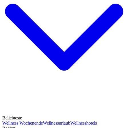
Beliebteste
Wellness Wochenende
Wellnessurlaub
Wellnesshotels