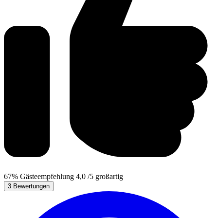
67%
Gästeempfehlung
4,0
/5
großartig
3 Bewertungen