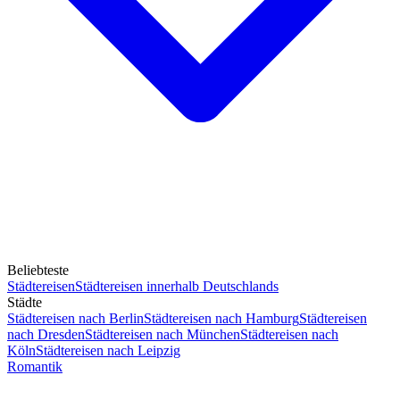
Beliebteste
Städtereisen
Städtereisen innerhalb Deutschlands
Städte
Städtereisen nach Berlin
Städtereisen nach Hamburg
Städtereisen
nach Dresden
Städtereisen nach München
Städtereisen nach
Köln
Städtereisen nach Leipzig
Romantik