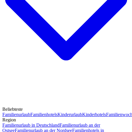
Beliebteste
Familienurlaub
Familienhotels
Kinderurlaub
Kinderhotels
Familienwoc
Region
Familienurlaub in Deutschland
Familienurlaub an der
Ostsee
Familienurlaub an der Nordsee
Familienhotels in