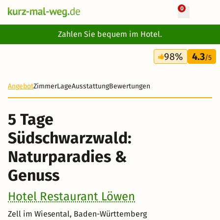
0
+ 21 Fotos
Zahlen Sie bequem im Hotel.
5 Tage
98%
4.3
323 €
/5
-18%
Angebot
Zimmer
Lage
Ausstattung
Bewertungen
5 Tage
Südschwarzwald:
Naturparadies &
Genuss
Hotel Restaurant Löwen
Zell im Wiesental, Baden-Württemberg