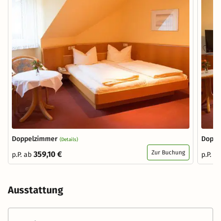
Doppelzimmer
Doppe
(Details)
Zur Buchung
359,10 €
p.P. ab
p.P. a
Ausstattung