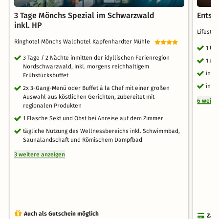
3 Tage Mönchs Spezial im Schwarzwald
Entsp
inkl. HP
Lifesty
Ringhotel Mönchs Waldhotel Kapfenhardter Mühle
1 Üb
3 Tage / 2 Nächte inmitten der idyllischen Ferienregion
1 x 
Nordschwarzwald, inkl. morgens reichhaltigem
inkl
Frühstücksbuffet
inkl
2x 3-Gang-Menü oder Buffet à la Chef mit einer großen
Auswahl aus köstlichen Gerichten, zubereitet mit
6 weite
regionalen Produkten
1 Flasche Sekt und Obst bei Anreise auf dem Zimmer
tägliche Nutzung des Wellnessbereichs inkl. Schwimmbad,
Saunalandschaft und Römischem Dampfbad
3 weitere anzeigen
Auch als Gutschein möglich
Zahl