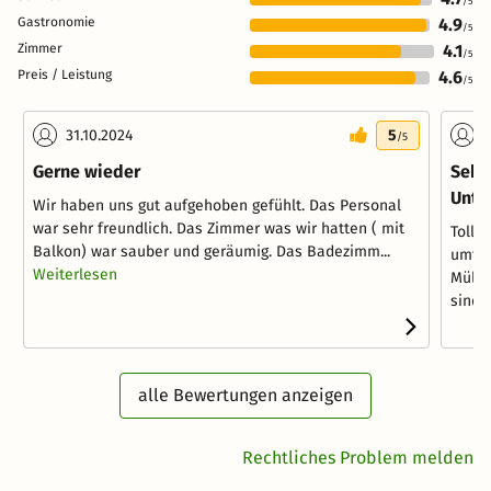
/5
Gastronomie
4.9
/5
Zimmer
4.1
/5
Preis / Leistung
4.6
/5
31.10.2024
5
0
/5
Gerne wieder
Sehr
Unte
Wir haben uns gut aufgehoben gefühlt. Das Personal
war sehr freundlich. Das Zimmer was wir hatten ( mit
Tolle
Balkon) war sauber und geräumig. Das Badezimm...
umfan
Weiterlesen
Müllv
sind e
alle Bewertungen anzeigen
Rechtliches Problem melden