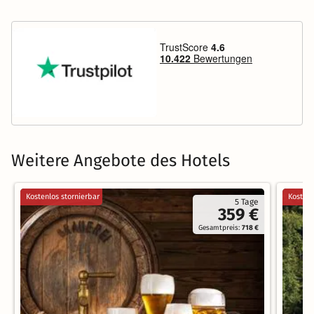
Weitere Angebote des Hotels
Kostenlos stornierbar
Kostenl
5 Tage
359 €
Gesamtpreis:
718 €