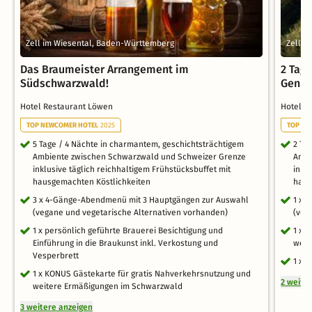
Zell im Wiesental, Baden-Württemberg
Zell i
Das Braumeister Arrangement im
2 Tag
Südschwarzwald!
Genus
Hotel Restaurant Löwen
Hotel R
TOP NEWCOMER HOTEL
2025
TOP NE
5 Tage / 4 Nächte in charmantem, geschichtsträchtigem
2 Ta
Ambiente zwischen Schwarzwald und Schweizer Grenze
Ambi
inklusive täglich reichhaltigem Frühstücksbuffet mit
inkl
hausgemachten Köstlichkeiten
haus
3 x 4-Gänge-Abendmenü mit 3 Hauptgängen zur Auswahl
1 x 
(vegane und vegetarische Alternativen vorhanden)
(veg
1 x persönlich geführte Brauerei Besichtigung und
1 x 
Einführung in die Braukunst inkl. Verkostung und
weit
Vesperbrett
1 x 
1 x KONUS Gästekarte für gratis Nahverkehrsnutzung und
2 weite
weitere Ermäßigungen im Schwarzwald
3 weitere anzeigen