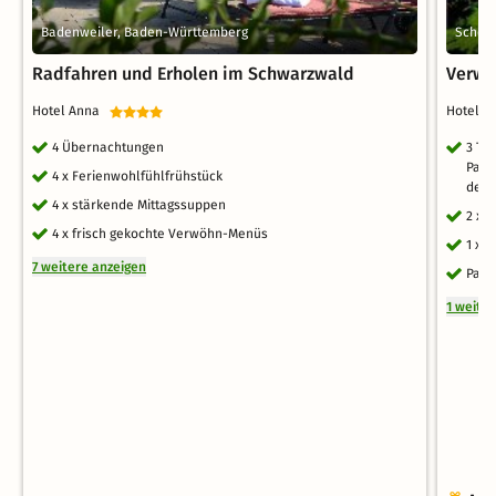
Badenweiler, Baden-Württemberg
Schop
Radfahren und Erholen im Schwarzwald
Verwö
Hotel Anna
Hotel 
4 Übernachtungen
3 Ta
Pano
4 x Ferienwohlfühlfrühstück
des 
4 x stärkende Mittagssuppen
2 x 
4 x frisch gekochte Verwöhn-Menüs
1 x 
7 weitere anzeigen
Park
1 weite