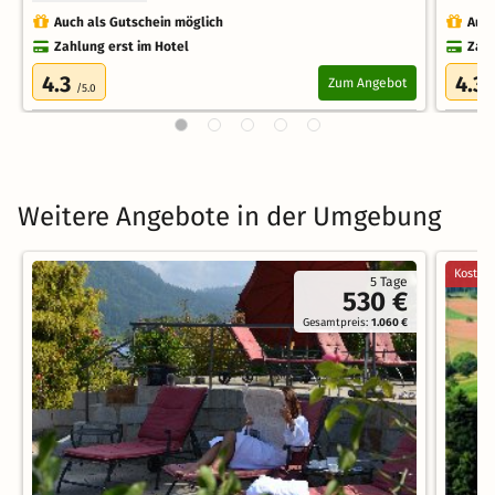
Auch als Gutschein möglich
Auch
Zahlung erst im Hotel
Zahl
4.3
4.3
Zum Angebot
/5.0
/
Weitere Angebote in der Umgebung
Kostenl
5 Tage
530 €
Gesamtpreis:
1.060 €