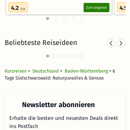
4.2
4.9
Zum Angebot
/5.0
Beliebteste Reiseideen
Sporthotels im Schwarzwald
831 Angebote
57 €
ab
Kurzreisen
>
Deutschland
>
Baden-Württemberg
> 6
Tage Südschwarzwald: Naturparadies & Genuss
Newsletter abonnieren
Erhalte die besten und neuesten Deals direkt
ins Postfach