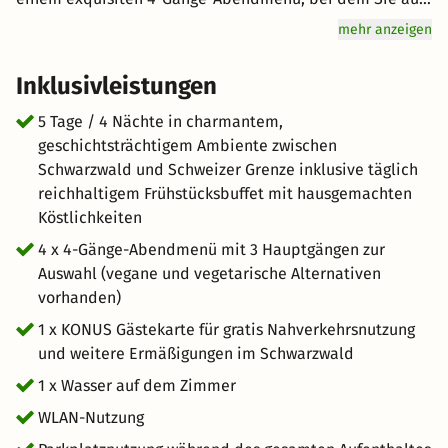
drei Hauptgängen wählen können, einschließlich veganer
mehr anzeigen
und vegetarischer Alternativen. Zur Begrüßung steht eine
Flasche Wasser auf Ihrem Zimmer bereit. Nutzen Sie
Inklusivleistungen
kostenloses WLAN während Ihres gesamten Aufenthalts
und erhalten Sie eine kostenlose Konuskarte für Bus- und
5 Tage / 4 Nächte in charmantem,
Bahnfahrten, um die Umgebung bequem zu erkunden.
geschichtsträchtigem Ambiente zwischen
Schwarzwald und Schweizer Grenze inklusive täglich
reichhaltigem Frühstücksbuffet mit hausgemachten
Köstlichkeiten
4 x 4-Gänge-Abendmenü mit 3 Hauptgängen zur
Auswahl (vegane und vegetarische Alternativen
vorhanden)
1 x KONUS Gästekarte für gratis Nahverkehrsnutzung
und weitere Ermäßigungen im Schwarzwald
1 x Wasser auf dem Zimmer
WLAN-Nutzung