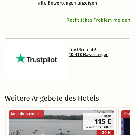
alle Bewertungen anzeigen
Rechtliches Problem melden
Weitere Angebote des Hotels
Kostenlos stornierbar
Kostenl
2 Tage
115 €
Gesamtpreis:
230 €
- 20 %