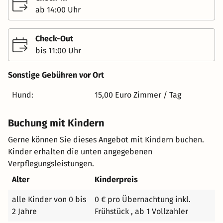
Hauses zu genießen. Viele gut ausgeschilderte Wander-
ab 14:00 Uhr
und Radwege führen Sie in die Umgebung und auch ein
Fahrradverleih ist vorhanden. Außerdem besteht die
Check-Out
Möglichkeit, Wassersportgeräte wie z.B. SUP-Boards zu
bis 11:00 Uhr
leihen und Touren in die umliegenden Gewässer zu
machen. Auch sollte man sich eine wohltuende Massage
Sonstige Gebühren vor Ort
im Haus nicht entgehen lassen. Ihr Fahrzeug stellen Sie
kostenfrei am Alten Krug ab. Darüber hinaus trennen Sie
Hund:
15,00 Euro Zimmer / Tag
nur 6 km von der Autobahn A13.
Buchung mit Kindern
Gerne können Sie dieses Angebot mit Kindern buchen.
Kinder erhalten die unten angegebenen
Verpflegungsleistungen.
Alter
Kinderpreis
alle Kinder von 0 bis
0 € pro Übernachtung inkl.
2 Jahre
Frühstück , ab 1 Vollzahler