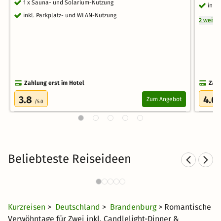
1 x Sauna- und Solarium-Nutzung
inkl
inkl. Parkplatz- und WLAN-Nutzung
2 weite
Zahlung erst im Hotel
Zahl
3.8
4.6
Zum Angebot
/5.0
Beliebteste Reiseideen
Sporthotels in Brandenburg
434 Angebote
30 €
ab
Kurzreisen
>
Deutschland
>
Brandenburg
> Romantische
Verwöhntage für Zwei inkl. Candlelight-Dinner &