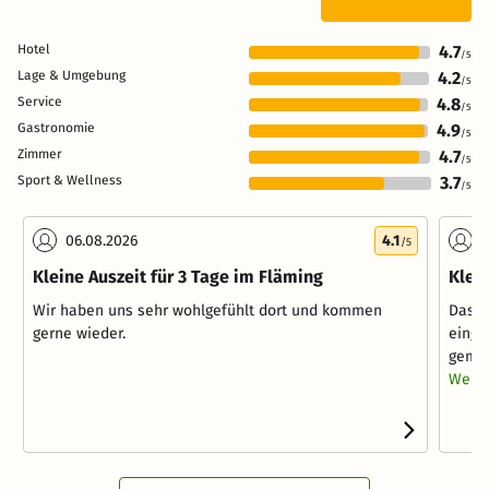
Hotel
4.7
/5
Lage & Umgebung
4.2
/5
Service
4.8
/5
Gastronomie
4.9
/5
Zimmer
4.7
/5
Sport & Wellness
3.7
/5
06.08.2026
4.1
2
/5
Kleine Auszeit für 3 Tage im Fläming
Klei
Wir haben uns sehr wohlgefühlt dort und kommen
Das H
gerne wieder.
einge
gemüt
Weite