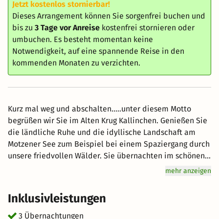
Jetzt kostenlos stornierbar!
Dieses Arrangement können Sie sorgenfrei buchen und
bis zu
3 Tage vor Anreise
kostenfrei stornieren oder
umbuchen. Es besteht momentan keine
Notwendigkeit, auf eine spannende Reise in den
kommenden Monaten zu verzichten.
Kurz mal weg und abschalten.....unter diesem Motto
begrüßen wir Sie im Alten Krug Kallinchen. Genießen Sie
die ländliche Ruhe und die idyllische Landschaft am
Motzener See zum Beispiel bei einem Spaziergang durch
unsere friedvollen Wälder. Sie übernachten im schönen
Doppelzimmer inklusive reichhaltigem
mehr anzeigen
Schlemmerfrühstück mit vielen Bioprodukten und
frischen Eierspeisen und kehren so entspannt in den
Inklusivleistungen
Alltag zurück. Auf Wunsch können zusätzlich eine Flasche
Sekt zur Ankunft, ein Candle light Dinner oder eine
3 Übernachtungen