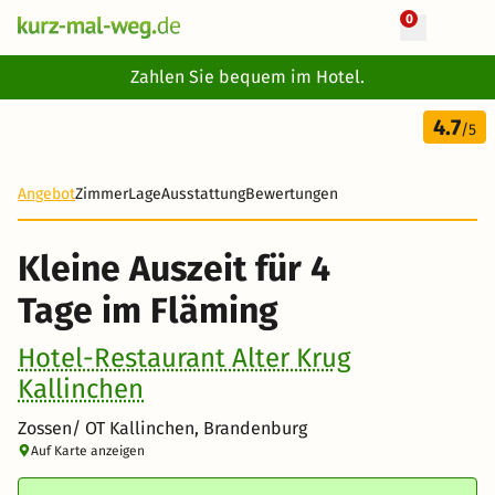
0
+ 27 Fotos
Zahlen Sie bequem im Hotel.
4 Tage
4.7
209 €
/5
-29%
Angebot
Zimmer
Lage
Ausstattung
Bewertungen
Kleine Auszeit für 4
Tage im Fläming
Hotel-Restaurant Alter Krug
Kallinchen
Zossen/ OT Kallinchen, Brandenburg
Auf Karte anzeigen