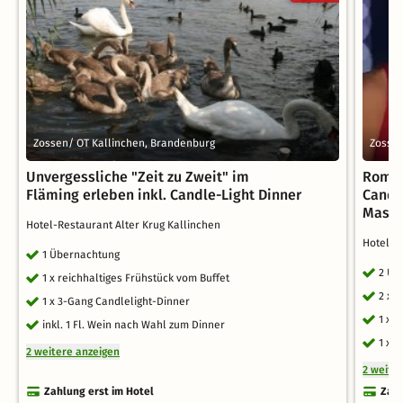
Zossen/ OT Kallinchen, Brandenburg
Zossen
Unvergessliche "Zeit zu Zweit" im
Roman
Fläming erleben inkl. Candle-Light Dinner
Candl
Mass
Hotel-Restaurant Alter Krug Kallinchen
Hotel-R
1 Übernachtung
2 Üb
1 x reichhaltiges Frühstück vom Buffet
2 x 
1 x 3-Gang Candlelight-Dinner
1 x 
inkl. 1 Fl. Wein nach Wahl zum Dinner
1 x 
2 weitere anzeigen
2 weite
Zahlung erst im Hotel
Zahl