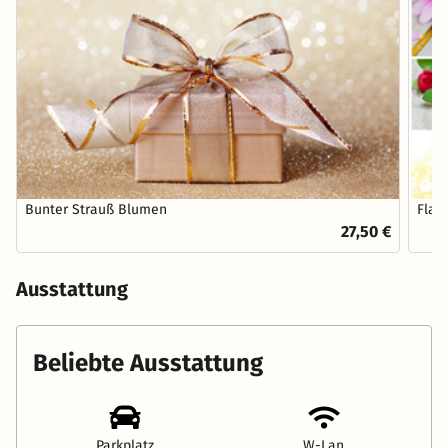
Bunter Strauß Blumen
Flas
27,50 €
Ausstattung
Beliebte Ausstattung
Parkplatz
W-Lan