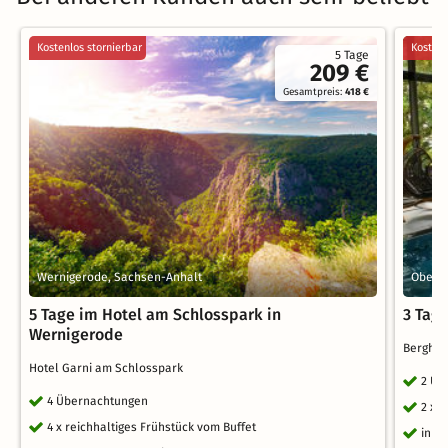
Kostenlos stornierbar
Kostenl
5 Tage
209 €
Gesamtpreis:
418 €
Wernigerode, Sachsen-Anhalt
Oberho
5 Tage im Hotel am Schlosspark in
3 Tage
Wernigerode
Berghot
Hotel Garni am Schlosspark
2 Üb
4 Übernachtungen
2 x 
4 x reichhaltiges Frühstück vom Buffet
inkl