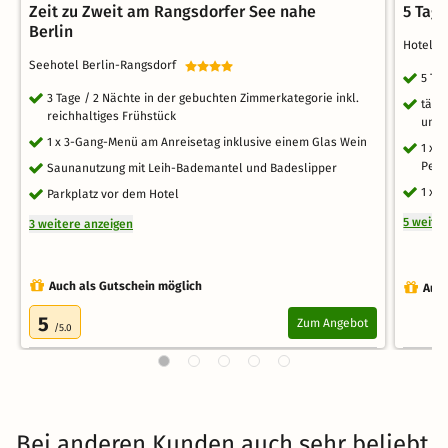
Zeit zu Zweit am Rangsdorfer See nahe
5 Tage
Berlin
Hotel &
Seehotel Berlin-Rangsdorf
5 Ta
3 Tage / 2 Nächte in der gebuchten Zimmerkategorie inkl.
tägl
reichhaltiges Frühstück
und 
1 x 3-Gang-Menü am Anreisetag inklusive einem Glas Wein
1 x 
Pers
Saunanutzung mit Leih-Bademantel und Badeslipper
1 x 
Parkplatz vor dem Hotel
5 weite
3 weitere anzeigen
Auch als Gutschein möglich
Auch
5
Zum Angebot
/5.0
Bei anderen Kunden auch sehr beliebt