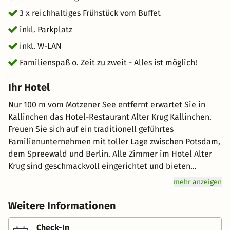
entspannende Rückenmassage gebucht werden.
3 x reichhaltiges Frühstück vom Buffet
inkl. Parkplatz
inkl. W-LAN
Familienspaß o. Zeit zu zweit - Alles ist möglich!
Ihr Hotel
Nur 100 m vom Motzener See entfernt erwartet Sie in
Kallinchen das Hotel-Restaurant Alter Krug Kallinchen.
Freuen Sie sich auf ein traditionell geführtes
Familienunternehmen mit toller Lage zwischen Potsdam,
dem Spreewald und Berlin. Alle Zimmer im Hotel Alter
Krug sind geschmackvoll eingerichtet und bieten
Flachbild-Sat-TV , ein eigenes Bad und kostenfreies
mehr anzeigen
WLAN. Morgens stärken Sie sich im Hotel-Restaurant
Alter Krug am Frühstücksbuffet nach deutscher Art. Zum
Weitere Informationen
Mittag- und Abendessen laden das Restaurant und der
schöne Biergarten ein, die frische, regionale Küche des
Check-In