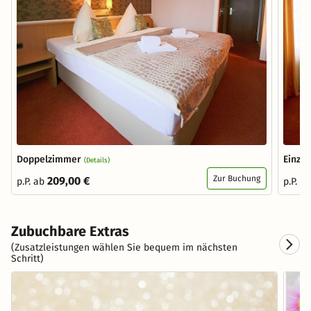
Doppelzimmer
Einze
(Details)
Zur Buchung
209,00 €
p.P. ab
p.P. a
Zubuchbare Extras
(Zusatzleistungen wählen Sie bequem im nächsten
Schritt)