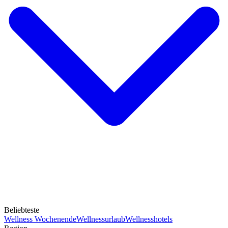
Beliebteste
Wellness Wochenende
Wellnessurlaub
Wellnesshotels