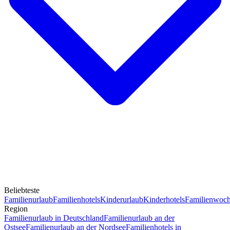
Beliebteste
Familienurlaub
Familienhotels
Kinderurlaub
Kinderhotels
Familienwoc
Region
Familienurlaub in Deutschland
Familienurlaub an der
Ostsee
Familienurlaub an der Nordsee
Familienhotels in