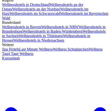
Region
Wellnesshotels in Deutschland
Wellnesshotels an der
Ostsee
Wellnesshotels an der Nordsee
Wellnesshotels im
Harz
Wellnesshotels im Schwarzwald
Wellnesshotels im Bayerischen
Wald
Bundesland
Wellnesshotels in Bayern
Wellnesshotels in NRW
Wellnesshotels in
Brandenburg
Wellnesshotels in Baden-Württemberg
Wellnesshotels
in Sachsen
Wellnesshotels in Thüringen
Wellnesshotels in
Hessen
Wellnesshotels in Niedersachsen
Weitere
Spa Hotels
Last Minute Wellness
Wellness Schnäppchen
Wellness
Tag
4 Tage Wellness
Kurzurlaub