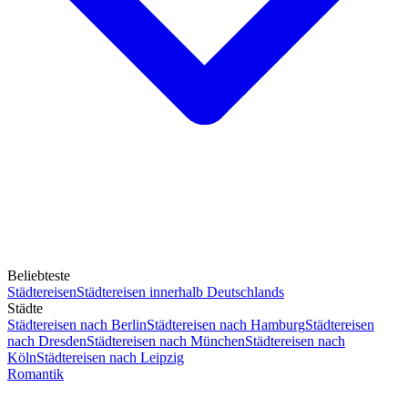
Beliebteste
Städtereisen
Städtereisen innerhalb Deutschlands
Städte
Städtereisen nach Berlin
Städtereisen nach Hamburg
Städtereisen
nach Dresden
Städtereisen nach München
Städtereisen nach
Köln
Städtereisen nach Leipzig
Romantik