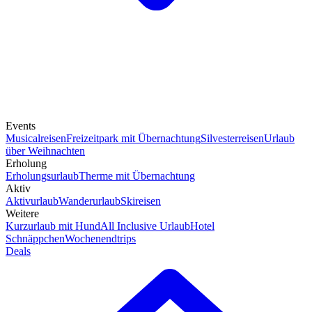
Events
Musicalreisen
Freizeitpark mit Übernachtung
Silvesterreisen
Urlaub
über Weihnachten
Erholung
Erholungsurlaub
Therme mit Übernachtung
Aktiv
Aktivurlaub
Wanderurlaub
Skireisen
Weitere
Kurzurlaub mit Hund
All Inclusive Urlaub
Hotel
Schnäppchen
Wochenendtrips
Deals