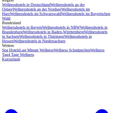
Region
Wellnesshotels in Deutschland
Wellnesshotels an der
Ostsee
Wellnesshotels an der Nordsee
Wellnesshotels im
Harz
Wellnesshotels im Schwarzwald
Wellnesshotels im Bayerischen
Wald
Bundesland
Wellnesshotels in Bayern
Wellnesshotels in NRW
Wellnesshotels in
Brandenburg
Wellnesshotels in Baden-Württemberg
Wellnesshotels
in Sachsen
Wellnesshotels in Thüringen
Wellnesshotels in
Hessen
Wellnesshotels in Niedersachsen
Weitere
Spa Hotels
Last Minute Wellness
Wellness Schnäppchen
Wellness
Tag
4 Tage Wellness
Kurzurlaub