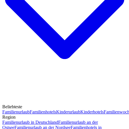
Beliebteste
Familienurlaub
Familienhotels
Kinderurlaub
Kinderhotels
Familienwoc
Region
Familienurlaub in Deutschland
Familienurlaub an der
Ostsee
Familienurlaub an der Nordsee
Familienhotels in