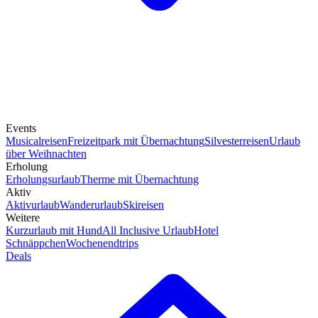
Events
Musicalreisen
Freizeitpark mit Übernachtung
Silvesterreisen
Urlaub
über Weihnachten
Erholung
Erholungsurlaub
Therme mit Übernachtung
Aktiv
Aktivurlaub
Wanderurlaub
Skireisen
Weitere
Kurzurlaub mit Hund
All Inclusive Urlaub
Hotel
Schnäppchen
Wochenendtrips
Deals