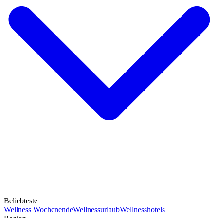
Beliebteste
Wellness Wochenende
Wellnessurlaub
Wellnesshotels