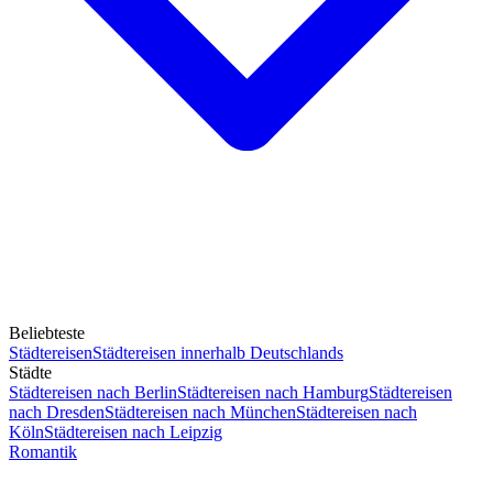
Beliebteste
Städtereisen
Städtereisen innerhalb Deutschlands
Städte
Städtereisen nach Berlin
Städtereisen nach Hamburg
Städtereisen
nach Dresden
Städtereisen nach München
Städtereisen nach
Köln
Städtereisen nach Leipzig
Romantik