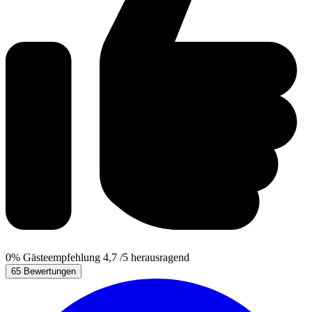
0%
Gästeempfehlung
4,7
/5
herausragend
65 Bewertungen