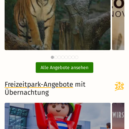
59 €
Tiergarten Nürnberg mit Hotel
E
ab
Alle Angebote ansehen
inkl. Übernachtung und Frühstück
Freizeitpark-Angebote
Zum Angebot
mit
Übernachtung