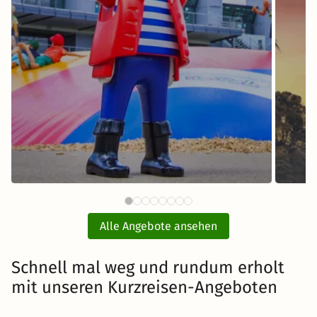
64 €
PLAYMOBIL®-FunPark mit Hotel
ab
und Eintritt
E
Alle Angebote ansehen
inkl. Übernachtung und Frühstück
Schnell mal weg und rundum erholt
mit unseren Kurzreisen-Angeboten
Zum Angebot