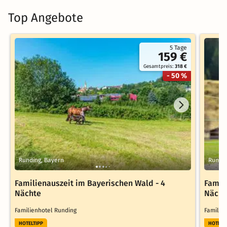
Top Angebote
5 Tage
159 €
Gesamtpreis:
318 €
- 50 %
Runding, Bayern
Rundin
Familienauszeit im Bayerischen Wald - 4
Famil
Nächte
Nächt
Familienhotel Runding
Familie
HOTELTIPP
HOTELT