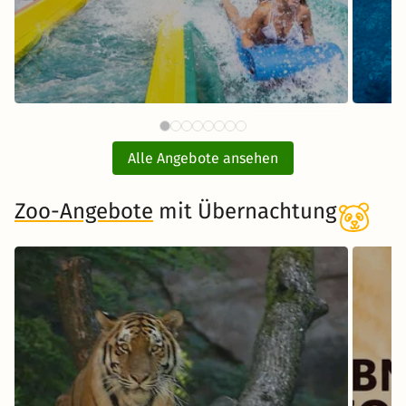
87 €
Therme Erding mit
ab
Übernachtung
Alle Angebote ansehen
inkl. Übernachtung und Frühstück
Zoo-Angebote
mit Übernachtung
Zum Angebot