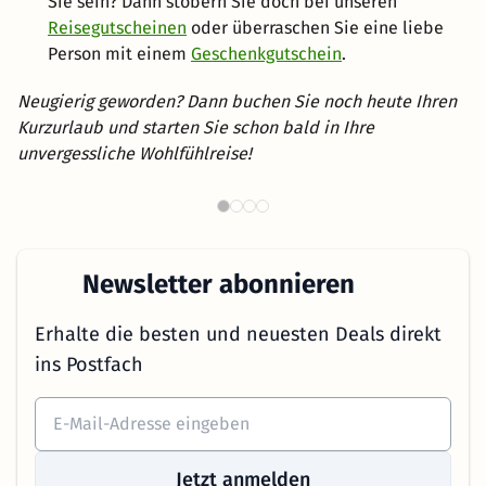
Sie sein? Dann stöbern Sie doch bei unseren
Reisegutscheinen
oder überraschen Sie eine liebe
Person mit einem
Geschenkgutschein
.
Neugierig geworden? Dann buchen Sie noch heute Ihren
Kurzurlaub und starten Sie schon bald in Ihre
unvergessliche Wohlfühlreise!
Th
Wellnesshotels in NRW
Newsletter abonnieren
Erhalte die besten und neuesten Deals direkt
ins Postfach
Jetzt anmelden