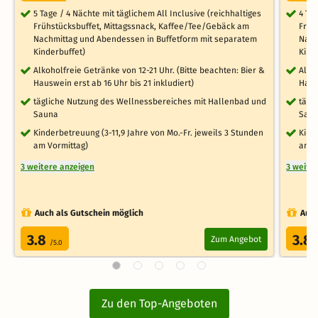
5 Tage / 4 Nächte mit täglichem All Inclusive (reichhaltiges
4 Ta
Frühstücksbuffet, Mittagssnack, Kaffee/Tee/Gebäck am
Früh
Nachmittag und Abendessen in Buffetform mit separatem
Nach
Kinderbuffet)
Kind
Alkoholfreie Getränke von 12-21 Uhr. (Bitte beachten: Bier &
Alko
Hauswein erst ab 16 Uhr bis 21 inkludiert)
Haus
tägliche Nutzung des Wellnessbereiches mit Hallenbad und
tägl
Sauna
Sau
Kinderbetreuung (3-11,9 Jahre von Mo.-Fr. jeweils 3 Stunden
Kind
am Vormittag)
am V
3 weitere anzeigen
3 weite
Auch als Gutschein möglich
Auch
3.8
3.8
Zum Angebot
/5.0
Zu den Top-Angeboten