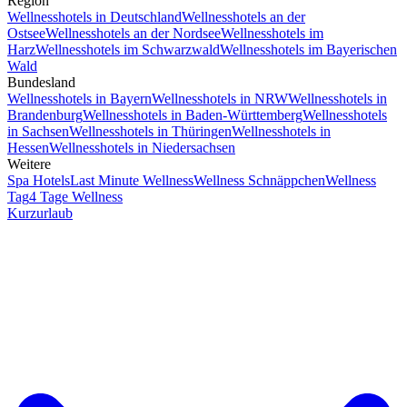
Region
Wellnesshotels in Deutschland
Wellnesshotels an der
Ostsee
Wellnesshotels an der Nordsee
Wellnesshotels im
Harz
Wellnesshotels im Schwarzwald
Wellnesshotels im Bayerischen
Wald
Bundesland
Wellnesshotels in Bayern
Wellnesshotels in NRW
Wellnesshotels in
Brandenburg
Wellnesshotels in Baden-Württemberg
Wellnesshotels
in Sachsen
Wellnesshotels in Thüringen
Wellnesshotels in
Hessen
Wellnesshotels in Niedersachsen
Weitere
Spa Hotels
Last Minute Wellness
Wellness Schnäppchen
Wellness
Tag
4 Tage Wellness
Kurzurlaub