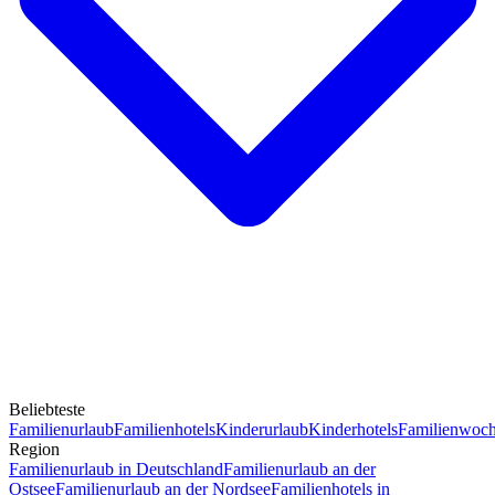
Beliebteste
Familienurlaub
Familienhotels
Kinderurlaub
Kinderhotels
Familienwoc
Region
Familienurlaub in Deutschland
Familienurlaub an der
Ostsee
Familienurlaub an der Nordsee
Familienhotels in