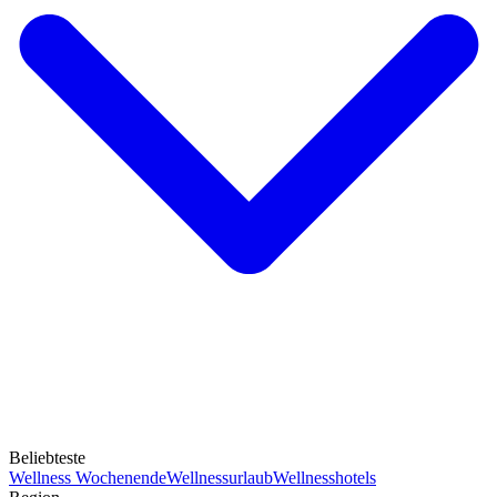
Beliebteste
Wellness Wochenende
Wellnessurlaub
Wellnesshotels