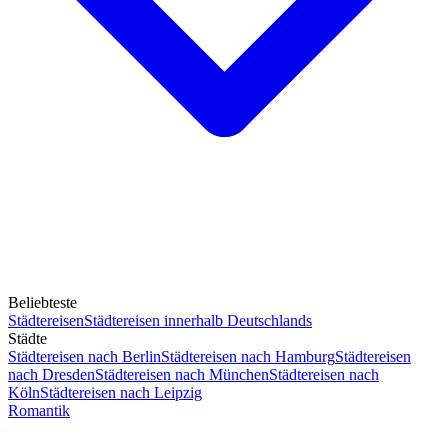
Beliebteste
Städtereisen
Städtereisen innerhalb Deutschlands
Städte
Städtereisen nach Berlin
Städtereisen nach Hamburg
Städtereisen
nach Dresden
Städtereisen nach München
Städtereisen nach
Köln
Städtereisen nach Leipzig
Romantik