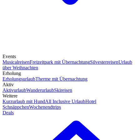
Events
Musicalreisen
Freizeitpark mit Übernachtung
Silvesterreisen
Urlaub
über Weihnachten
Erholung
Erholungsurlaub
Therme mit Übernachtung
Aktiv
Aktivurlaub
Wanderurlaub
Skireisen
Weitere
Kurzurlaub mit Hund
All Inclusive Urlaub
Hotel
Schnäppchen
Wochenendtrips
Deals