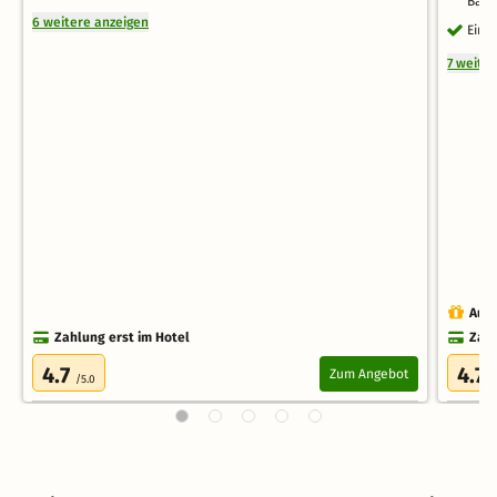
Bart
6 weitere anzeigen
Eint
7 weite
Auch
Zahlung erst im Hotel
Zahl
4.7
4.7
Zum Angebot
/5.0
/