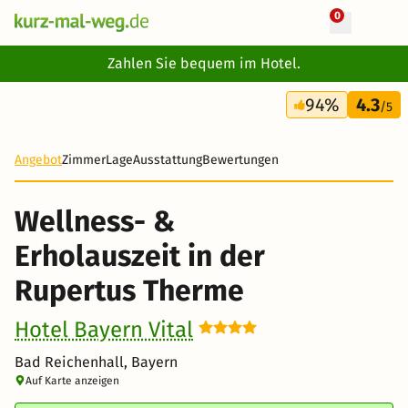
0
+ 5 Fotos
Zahlen Sie bequem im Hotel.
4 Tage
94%
4.3
305 €
/5
-20%
Angebot
Zimmer
Lage
Ausstattung
Bewertungen
Wellness- &
Erholauszeit in der
Rupertus Therme
Hotel Bayern Vital
Bad Reichenhall, Bayern
Auf Karte anzeigen