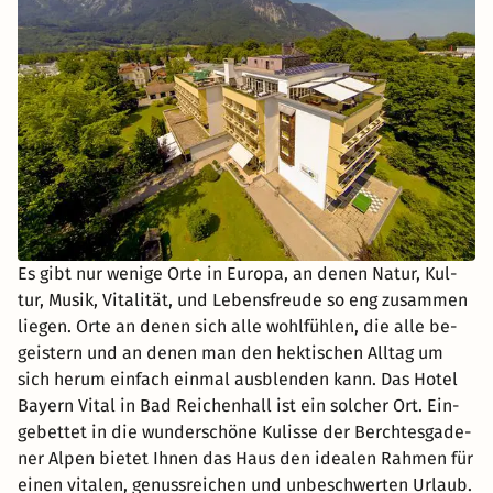
Es gibt nur we­ni­ge Orte in Eu­ro­pa, an denen Natur, Kul­
tur, Musik, Vi­ta­li­tät, und Le­bens­freu­de so eng zu­sam­men
lie­gen. Orte an denen sich alle wohl­füh­len, die alle be­
geis­tern und an denen man den hek­ti­schen All­tag um
sich herum ein­fach ein­mal aus­blen­den kann. Das Hotel
Bay­ern Vital in Bad Rei­chen­hall ist ein sol­cher Ort. Ein­
ge­bet­tet in die wun­der­schö­ne Ku­lis­se der Berch­tes­ga­de­
ner Alpen bie­tet Ihnen das Haus den idea­len Rah­men für
einen vi­ta­len, ge­nuss­rei­chen und un­be­schwer­ten Ur­laub.