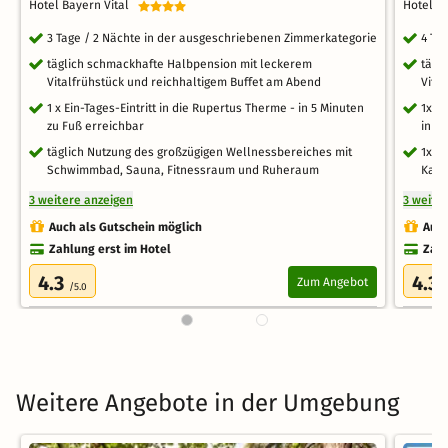
Hotel Bayern Vital
Hotel B
3 Tage / 2 Nächte in der ausgeschriebenen Zimmerkategorie
4 Ta
täglich schmackhafte Halbpension mit leckerem
tägl
Vitalfrühstück und reichhaltigem Buffet am Abend
Vita
1 x Ein-Tages-Eintritt in die Rupertus Therme - in 5 Minuten
1x H
zu Fuß erreichbar
in 5
täglich Nutzung des großzügigen Wellnessbereiches mit
1x P
Schwimmbad, Sauna, Fitnessraum und Ruheraum
Kabi
3 weitere anzeigen
3 weite
Auch als Gutschein möglich
Auch
Zahlung erst im Hotel
Zahl
4.3
4.3
Zum Angebot
/5.0
/
Weitere Angebote in der Umgebung