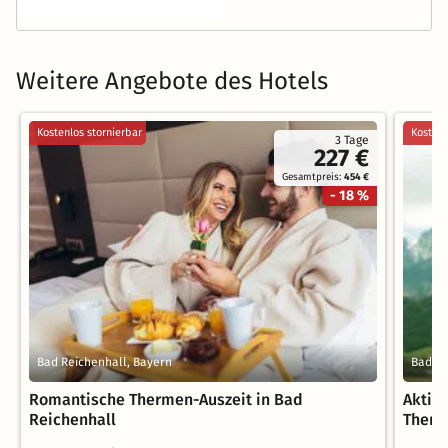
Weitere Angebote des Hotels
Kostenlos stornierbar
Kostenl
3 Tage
227 €
Gesamtpreis:
454 €
- 18 %
Bad Reichenhall, Bayern
Bad Re
Romantische Thermen-Auszeit in Bad
Aktiv
Reichenhall
Ther