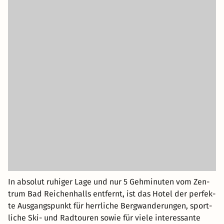
In ab­so­lut ru­hi­ger Lage und nur 5 Geh­mi­nu­ten vom Zen­
trum Bad Rei­chen­halls ent­fernt, ist das Hotel der per­fek­
te Aus­gangs­punkt für herr­li­che Berg­wan­de­run­gen, sport­
li­che Ski- und Rad­tou­ren sowie für viele in­ter­es­san­te