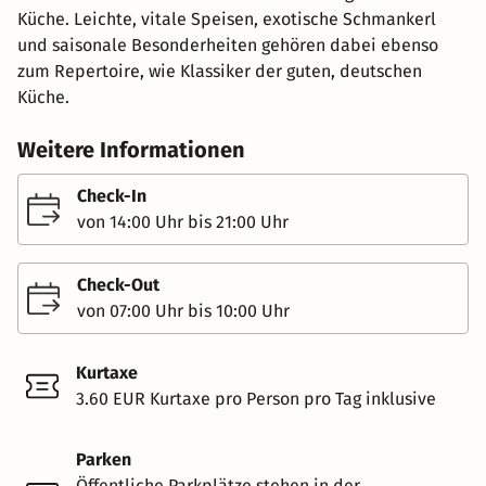
Küche. Leich­te, vi­ta­le Spei­sen, exo­ti­sche Schman­kerl
und sai­so­na­le Be­son­der­hei­ten ge­hö­ren dabei eben­so
zum Re­per­toire, wie Klas­si­ker der guten, deut­schen
Küche.
Weitere Informationen
Check-In
von 14:00 Uhr bis 21:00 Uhr
Check-Out
von 07:00 Uhr bis 10:00 Uhr
Kurtaxe
3.60 EUR Kurtaxe pro Person pro Tag inklusive
Parken
Öffentliche Parkplätze stehen in der