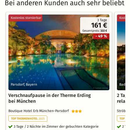
Bei anderen Kunden auch sehr beliebt
Kostenlos stornierbar
Kostenl
3 Tage
161 €
Gesamtpreis:
322 €
- 49 %
Parsdorf, Bayern
Bad En
Verschnaufpause in der Therme Erding
2 Tag
bei München
relax
Boutique Hotel Erb München-Parsdorf
Ströbin
TOP THERMENHOTEL
2025
TOP TH
3 Tage / 2 Nächte im Zimmer der gebuchten Kategorie
2 Ta