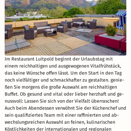
Im Restaurant Luitpold beginnt der Urlaubstag mit
einem reichhaltigen und ausgewogenen Vitalfrühstück,
das keine Wünsche offen lässt. Um den Start in den Tag
noch vielfältiger und schmackhafter zu gestalten. ge­nie­
ßen Sie mor­gens die große Aus­wahl am reichhaltigen
Buf­fet. Ob ge­sund und vital oder lie­ber herz­haft und ge­
nuss­voll: Las­sen Sie sich von der Viel­falt über­ra­schen!
Auch beim Abend­es­sen ver­wöh­nt Sie der Kü­chen­chef und
sein qua­li­fi­zier­tes Team mit einer raf­fi­nier­ten und ab­
wechs­lungs­rei­chen Aus­wahl an fei­nen, ku­li­na­ri­schen
Köst­lich­kei­ten der in­ter­na­tio­na­len und re­gio­na­len