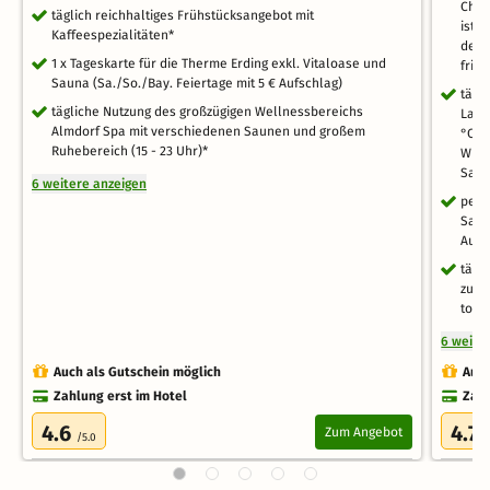
Chie
täglich reichhaltiges Frühstücksangebot mit
ist 
Kaffeespezialitäten*
der 
1 x Tageskarte für die Therme Erding exkl. Vitaloase und
fris
Sauna (Sa./So./Bay. Feiertage mit 5 € Aufschlag)
tägl
tägliche Nutzung des großzügigen Wellnessbereichs
Lagu
Almdorf Spa mit verschiedenen Saunen und großem
°C),
Ruhebereich (15 - 23 Uhr)*
Whir
Saun
6 weitere anzeigen
pers
Saun
Aufe
tägl
zum 
topm
6 weite
Auch als Gutschein möglich
Auch
Zahlung erst im Hotel
Zahl
4.6
4.7
Zum Angebot
/5.0
/