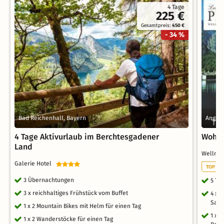
4 Tage
225 €
Gesamtpreis:
450 €
- 34 %
Bad Reichenhall, Bayern
Anger 
4 Tage Aktivurlaub im Berchtesgadener
Wohlf
Land
Wellnes
Galerie Hotel
TOP WE
3 Übernachtungen
5 Ta
3 x reichhaltiges Frühstück vom Buffet
4 x 
Sala
1 x 2 Mountain Bikes mit Helm für einen Tag
1 x 
1 x 2 Wanderstöcke für einen Tag