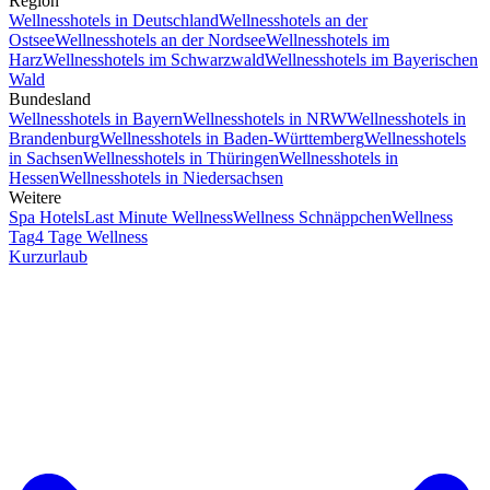
Region
Wellnesshotels in Deutschland
Wellnesshotels an der
Ostsee
Wellnesshotels an der Nordsee
Wellnesshotels im
Harz
Wellnesshotels im Schwarzwald
Wellnesshotels im Bayerischen
Wald
Bundesland
Wellnesshotels in Bayern
Wellnesshotels in NRW
Wellnesshotels in
Brandenburg
Wellnesshotels in Baden-Württemberg
Wellnesshotels
in Sachsen
Wellnesshotels in Thüringen
Wellnesshotels in
Hessen
Wellnesshotels in Niedersachsen
Weitere
Spa Hotels
Last Minute Wellness
Wellness Schnäppchen
Wellness
Tag
4 Tage Wellness
Kurzurlaub