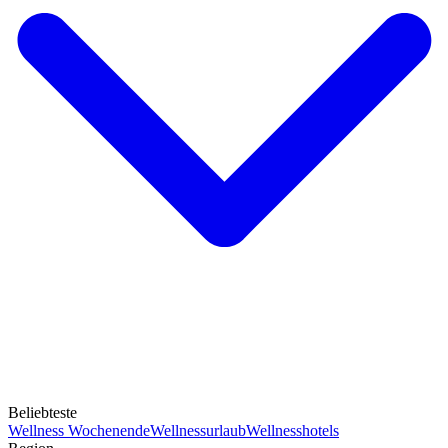
Beliebteste
Wellness Wochenende
Wellnessurlaub
Wellnesshotels