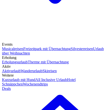
Events
Musicalreisen
Freizeitpark mit Übernachtung
Silvesterreisen
Urlaub
über Weihnachten
Erholung
Erholungsurlaub
Therme mit Übernachtung
Aktiv
Aktivurlaub
Wanderurlaub
Skireisen
Weitere
Kurzurlaub mit Hund
All Inclusive Urlaub
Hotel
Schnäppchen
Wochenendtrips
Deals