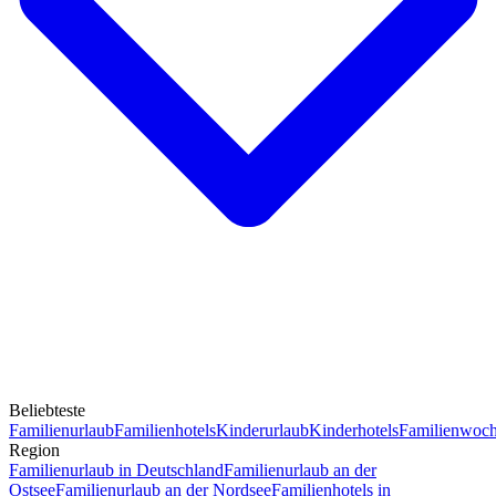
Beliebteste
Familienurlaub
Familienhotels
Kinderurlaub
Kinderhotels
Familienwoc
Region
Familienurlaub in Deutschland
Familienurlaub an der
Ostsee
Familienurlaub an der Nordsee
Familienhotels in