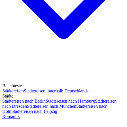
Beliebteste
Städtereisen
Städtereisen innerhalb Deutschlands
Städte
Städtereisen nach Berlin
Städtereisen nach Hamburg
Städtereisen
nach Dresden
Städtereisen nach München
Städtereisen nach
Köln
Städtereisen nach Leipzig
Romantik