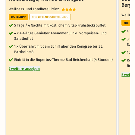
Berge
Wellness-und Landhotel Prinz
Wellnes
HOTELTIPP
TOP WELLNESSHOTEL
2025
HOTELT
5 Tage / 4 Nächte mit köstlichem Vital-Frühstücksbuffet
4 Ta
4 x 4-Gänge Genießer Abendmenü inkl. Vorspeisen- und
Salatbuffet
3 x 
Sala
1 x Überfahrt mit dem Schiff über den Königsee bis St.
Bartholomä
1 x 
Eintritt in die Rupertus-Therme Bad Reichenhall (4 Stunden)
Roma
Rose
7 weitere anzeigen
5 weite