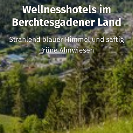
Wellnesshotels im
Berchtesgadener Land
Strahlend blauer Himmel und saftig
grüne Almwiesen