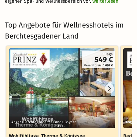
eigenen Spa- und Wellnessbereich vor.
weiterlesen
Top Angebote für Wellnesshotels im
Berchtesgadener Land
5 Tage
549 €
Gesamtpreis:
1.097 €
Anger (Berchtesgadener Land), Bayern
Anger 
Wohlfühltage, Therme & Königsee
Bed o