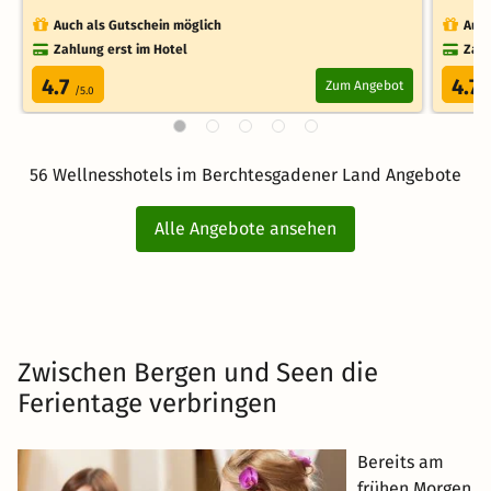
Auch als Gutschein möglich
Auch
Zahlung erst im Hotel
Zahl
4.7
4.7
Zum Angebot
/5.0
/
56 Wellnesshotels im Berchtesgadener Land Angebote
Alle Angebote ansehen
Zwischen Bergen und Seen die
Ferientage verbringen
Bereits am
frühen Morgen