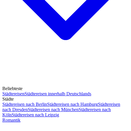
Beliebteste
Städtereisen
Städtereisen innerhalb Deutschlands
Städte
Städtereisen nach Berlin
Städtereisen nach Hamburg
Städtereisen
nach Dresden
Städtereisen nach München
Städtereisen nach
Köln
Städtereisen nach Leipzig
Romantik