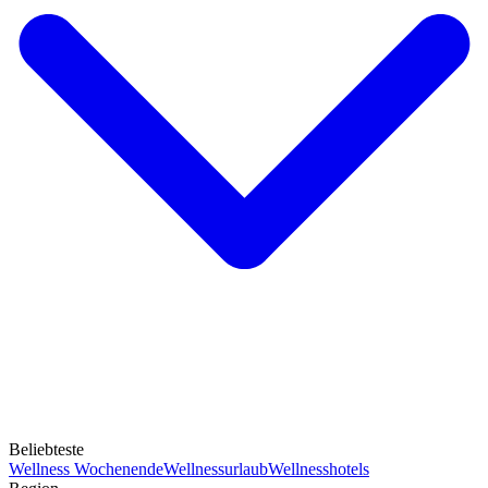
Beliebteste
Wellness Wochenende
Wellnessurlaub
Wellnesshotels