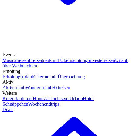
Events
Musicalreisen
Freizeitpark mit Übernachtung
Silvesterreisen
Urlaub
über Weihnachten
Erholung
Erholungsurlaub
Therme mit Übernachtung
Aktiv
Aktivurlaub
Wanderurlaub
Skireisen
Weitere
Kurzurlaub mit Hund
All Inclusive Urlaub
Hotel
Schnäppchen
Wochenendtrips
Deals