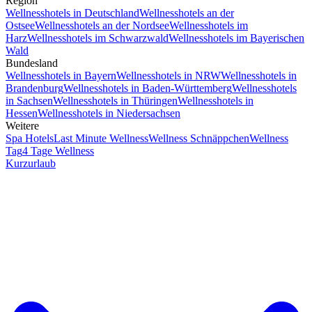
Region
Wellnesshotels in Deutschland
Wellnesshotels an der
Ostsee
Wellnesshotels an der Nordsee
Wellnesshotels im
Harz
Wellnesshotels im Schwarzwald
Wellnesshotels im Bayerischen
Wald
Bundesland
Wellnesshotels in Bayern
Wellnesshotels in NRW
Wellnesshotels in
Brandenburg
Wellnesshotels in Baden-Württemberg
Wellnesshotels
in Sachsen
Wellnesshotels in Thüringen
Wellnesshotels in
Hessen
Wellnesshotels in Niedersachsen
Weitere
Spa Hotels
Last Minute Wellness
Wellness Schnäppchen
Wellness
Tag
4 Tage Wellness
Kurzurlaub