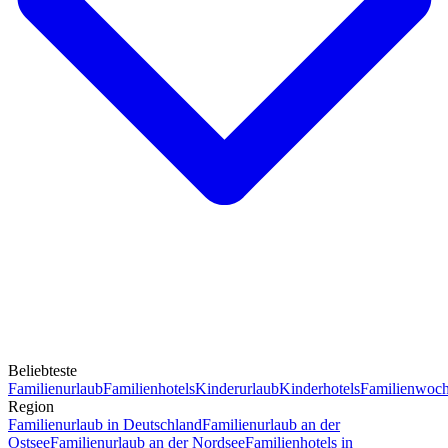
Beliebteste
Familienurlaub
Familienhotels
Kinderurlaub
Kinderhotels
Familienwoc
Region
Familienurlaub in Deutschland
Familienurlaub an der
Ostsee
Familienurlaub an der Nordsee
Familienhotels in