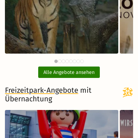
59 €
Tiergarten Nürnberg mit Hotel
E
ab
Alle Angebote ansehen
inkl. Übernachtung und Frühstück
Freizeitpark-Angebote
Zum Angebot
mit
Übernachtung