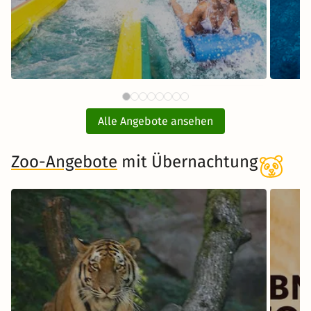
87 €
Therme Erding mit
ab
Übernachtung
Alle Angebote ansehen
inkl. Übernachtung und Frühstück
Zoo-Angebote
mit Übernachtung
Zum Angebot