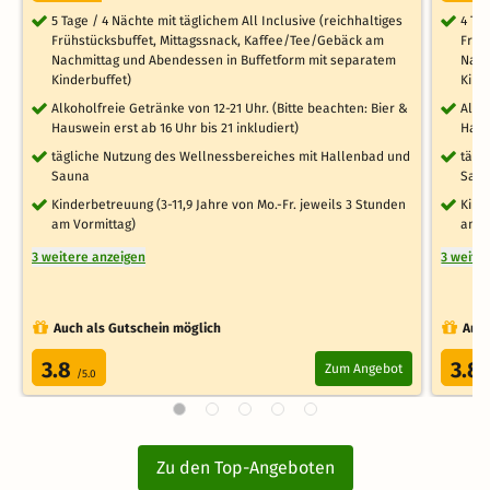
5 Tage / 4 Nächte mit täglichem All Inclusive (reichhaltiges
4 Ta
Frühstücksbuffet, Mittagssnack, Kaffee/Tee/Gebäck am
Früh
Nachmittag und Abendessen in Buffetform mit separatem
Nach
Kinderbuffet)
Kind
Alkoholfreie Getränke von 12-21 Uhr. (Bitte beachten: Bier &
Alko
Hauswein erst ab 16 Uhr bis 21 inkludiert)
Haus
tägliche Nutzung des Wellnessbereiches mit Hallenbad und
tägl
Sauna
Sau
Kinderbetreuung (3-11,9 Jahre von Mo.-Fr. jeweils 3 Stunden
Kind
am Vormittag)
am V
3 weitere anzeigen
3 weite
Auch als Gutschein möglich
Auch
3.8
3.8
Zum Angebot
/5.0
Zu den Top-Angeboten