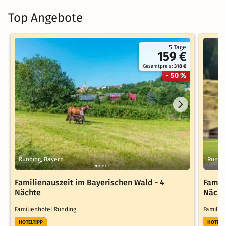
Top Angebote
5 Tage
159 €
Gesamtpreis:
318 €
- 50 %
Runding, Bayern
Rundin
Familienauszeit im Bayerischen Wald - 4
Famil
Nächte
Nächt
Familienhotel Runding
Familie
HOTELTIPP
HOTELT