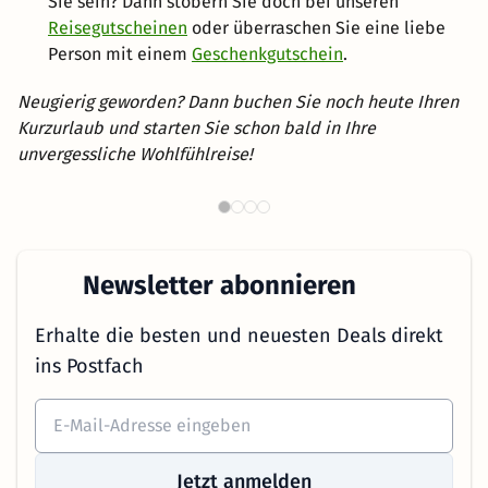
Sie sein? Dann stöbern Sie doch bei unseren
Reisegutscheinen
oder überraschen Sie eine liebe
Person mit einem
Geschenkgutschein
.
Neugierig geworden? Dann buchen Sie noch heute Ihren
Kurzurlaub und starten Sie schon bald in Ihre
unvergessliche Wohlfühlreise!
Th
Wellnesshotels in NRW
Newsletter abonnieren
Erhalte die besten und neuesten Deals direkt
ins Postfach
Jetzt anmelden