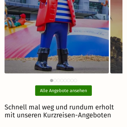
64 €
PLAYMOBIL®-FunPark mit Hotel
ab
und Eintritt
E
Alle Angebote ansehen
inkl. Übernachtung und Frühstück
Schnell mal weg und rundum erholt
mit unseren Kurzreisen-Angeboten
Zum Angebot