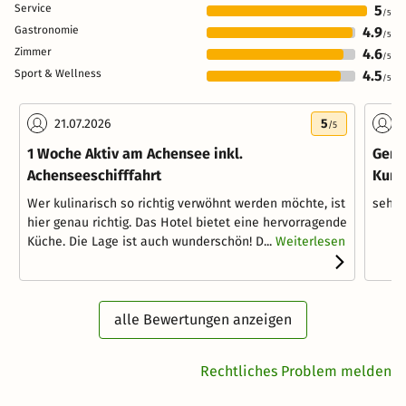
Service
5
/5
Gastronomie
4.9
/5
Zimmer
4.6
/5
Sport & Wellness
4.5
/5
21.07.2026
5
1
/5
1 Woche Aktiv am Achensee inkl.
Geni
Achenseeschifffahrt
Kurz
Wer kulinarisch so richtig verwöhnt werden möchte, ist
sehr 
hier genau richtig. Das Hotel bietet eine hervorragende
Küche. Die Lage ist auch wunderschön! D...
Weiterlesen
alle Bewertungen anzeigen
Rechtliches Problem melden