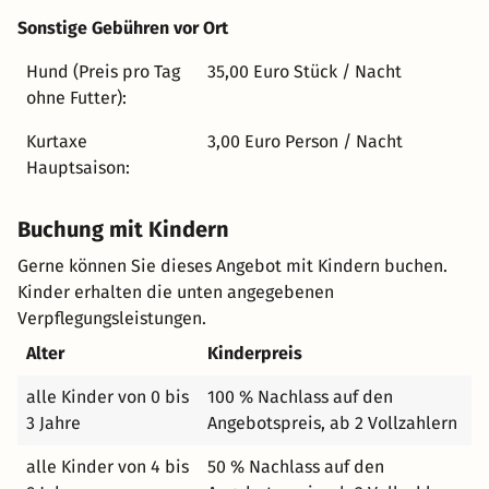
eingerichtet wurden. Stoffbezüge, Einrichtung und
Sonstige Gebühren vor Ort
Accessoirs wurden den Themen entsprechend angepasst.
So entstanden individuelle Wohnträume mit einem Plus
Hund (Preis pro Tag
35,00 Euro Stück / Nacht
an Wohlfühlatmosphäre, die Sie die sinnlichen
ohne Futter):
Vergnügen der thematisierten Speisen bereits im Vorfeld
Kurtaxe
3,00 Euro Person / Nacht
erahnen lassen. Ein unvergessliches Erlebnis in einem
Hauptsaison:
entspannten und liebevoll gestalteten Ambiente.
Entspannung für die Seele... Die Belastungen des Alltags
hinter sich lassen und eintauchen in die Welt völliger
Buchung mit Kindern
Entspannung... In unserem neu gestalteten ALPINARIA
Gerne können Sie dieses Angebot mit Kindern buchen.
mit Infrarotkabine, finnischer Sauna, Sanarium und
Kinder erhalten die unten angegebenen
großzügigem Ruheraum können Sie nach einem
Verpflegungsleistungen.
ereignisreichen Urlaubstag die Seele so richtig baumeln
Alter
Kinderpreis
lassen. Wohltuende Wärme und innere Harmonie
erwecken müde gewordene Lebensgeister. Entspannen
alle Kinder von 0 bis
100 % Nachlass auf den
und sich auf den kulinarischen Höhepunkt des Tages
3 Jahre
Angebotspreis, ab 2 Vollzahlern
freuen: das Gourmet-Menü aus unserer Haubenküche.
Bewegung im Freien... Am Achensee können Sie neue
alle Kinder von 4 bis
50 % Nachlass auf den
Trendsportarten ausprobieren. Segeln, Windsurfen,