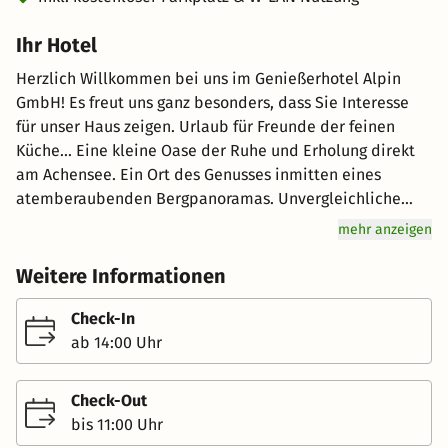
Ihr Hotel
Herzlich Willkommen bei uns im Genießerhotel Alpin
GmbH! Es freut uns ganz besonders, dass Sie Interesse
für unser Haus zeigen. Urlaub für Freunde der feinen
Küche... Eine kleine Oase der Ruhe und Erholung direkt
am Achensee. Ein Ort des Genusses inmitten eines
atemberaubenden Bergpanoramas. Unvergleichliche
Gaumenfreuden aus der "Alpin-Haubenküche". Das ist
mehr anzeigen
Urlaub für Genießer! Urlaub für alle, die das Besondere
schätzen und fernab von Hektik und Alltagsstress die
Weitere Informationen
Leidenschaft für kulinarische Highlights entdecken
möchten. Hier wird mit Leidenschaft gekocht und das
Check-In
Essen zelebriert! Wohnen in besonderem Ambiente...
ab 14:00 Uhr
Unsere Liebe zu exquisiten Hochgenüssen spiegelt sich
auch in unseren neu gestalteten Suiten und Zimmern
Check-Out
wider, die passend zu verschiedenen kulinarischen
bis 11:00 Uhr
Themen (Safran, Kirsche, Schnittlauch...) benannt und