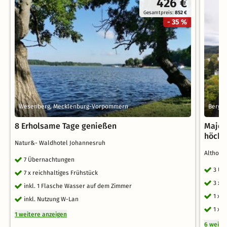
426 €
Gesamtpreis:
852 €
- 35 %
Wesenberg, Mecklenburg-Vorpommern
Bergis
8 Erholsame Tage genießen
Majes
höchs
Natur&- Waldhotel Johannesruh
Althoff
7 Übernachtungen
3 Üb
7 x reichhaltiges Frühstück
3 x 
inkl. 1 Flasche Wasser auf dem Zimmer
1 x 
inkl. Nutzung W-Lan
1 x 
1 weitere anzeigen
6 weite