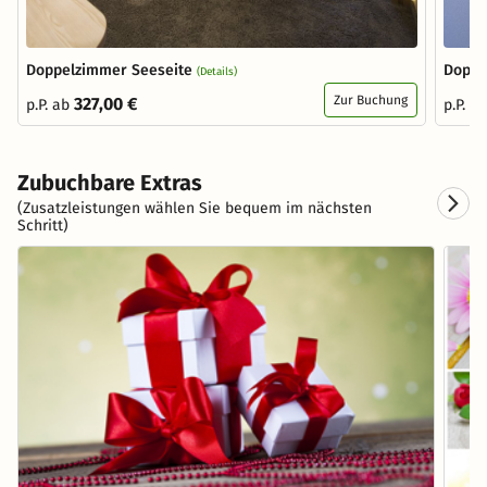
Doppelzimmer Seeseite
Doppe
(Details)
Zur Buchung
327,00 €
p.P. ab
p.P. a
Zubuchbare Extras
(Zusatzleistungen wählen Sie bequem im nächsten
Schritt)