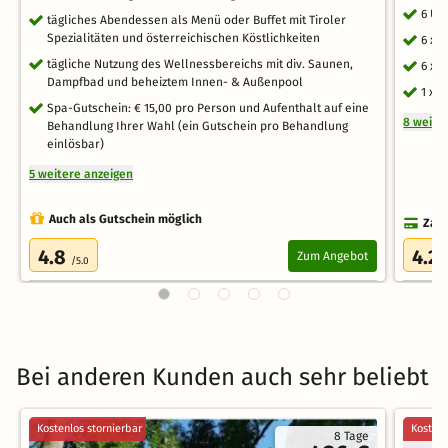
6 Üb
tägliches Abendessen als Menü oder Buffet mit Tiroler
Spezialitäten und österreichischen Köstlichkeiten
6 x 
tägliche Nutzung des Wellnessbereichs mit div. Saunen,
6 x 
Dampfbad und beheiztem Innen- & Außenpool
1 x 
Spa-Gutschein: € 15,00 pro Person und Aufenthalt auf eine
8 weite
Behandlung Ihrer Wahl (ein Gutschein pro Behandlung
einlösbar)
5 weitere anzeigen
Auch als Gutschein möglich
Zahl
4.8
4.2
Zum Angebot
/5.0
/
Bei anderen Kunden auch sehr beliebt
Kostenlos stornierbar
Kostenl
8 Tage