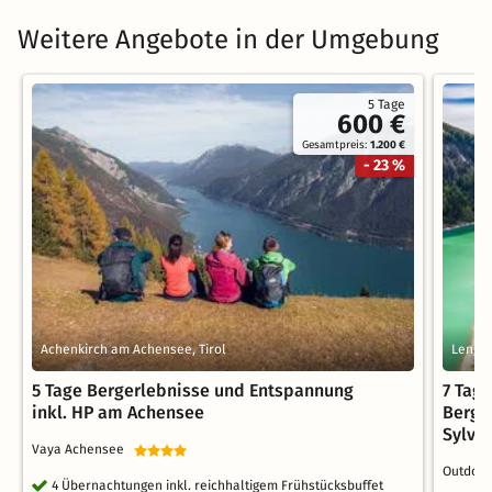
Weitere Angebote in der Umgebung
5 Tage
600 €
Gesamtpreis:
1.200 €
- 23 %
Achenkirch am Achensee, Tirol
Lenggr
5 Tage Bergerlebnisse und Entspannung
7 Tag
inkl. HP am Achensee
Bergb
Sylve
Vaya Achensee
Outdoor
4 Übernachtungen inkl. reichhaltigem Frühstücksbuffet