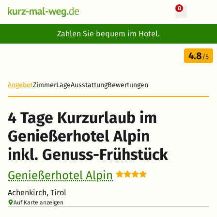
0
+ 24 Fotos
Zahlen Sie bequem im Hotel.
4 Tage
4.8
327 €
/5
-31%
Angebot
Zimmer
Lage
Ausstattung
Bewertungen
4 Tage Kurzurlaub im
Genießerhotel Alpin
inkl. Genuss-Frühstück
Genießerhotel Alpin
Achenkirch, Tirol
Auf Karte anzeigen