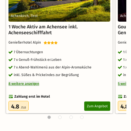
Achenkirch, Tirol
Achenk
1 Woche Aktiv am Achensee inkl.
Gourm
Achenseeschifffahrt
Genu
Genießerhotel Alpin
Genieße
7 Übernachtungen
1 Üb
7 x Genuß-Frühstück er.Leben
1 x 
7 x Abend-Wahlmenü aus der Alpin-Aromaküche
1 x 
inkl. Süßes & Prickelndes zur Begrüßung
inkl
8 weitere anzeigen
5 weite
Zahlung erst im Hotel
Zahl
4.8
4.8
Zum Angebot
/5.0