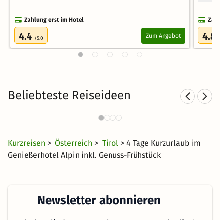
Zahlung erst im Hotel
Zahl
4.4
4.8
Zum Angebot
/5.0
Beliebteste Reiseideen
Sporthotels in Tirol
1384 Angebote
63 €
ab
Kurzreisen
>
Österreich
>
Tirol
> 4 Tage Kurzurlaub im
Genießerhotel Alpin inkl. Genuss-Frühstück
Newsletter abonnieren