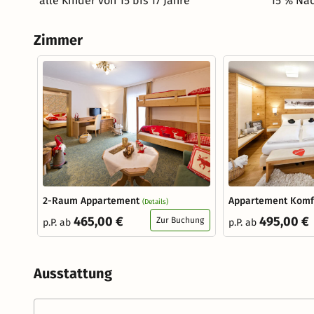
alle Kinder von 15 bis 17 Jahre
15 % Nac
Golfen, Klettern, Rafting, Wasserschi,…
Zimmer
2-Raum Appartement
Appartement Kom
(Details)
465,00 €
495,00 €
Zur Buchung
p.P. ab
p.P. ab
Ausstattung