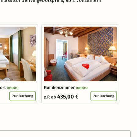
hlass auf den Angebotspreis, ab 2 Vollzahlern
fort
Familienzimmer
(Details)
(Details)
435,00 €
Zur Buchung
Zur Buchung
p.P. ab