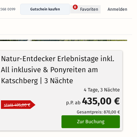
0
Anmelden
Favoriten
 2368 0099
Gutschein kaufen
+ 31 Fotos anzeigen
5
2
Echte
/5
Natur-Entdecker Erlebnistage inkl.
Bewertungen
Ausgezeichnet
All inklusive & Ponyreiten am
Katschberg | 3 Nächte
4 Tage, 3 Nächte
435,00 €
p.P. ab
statt 495,00 €
Gesamtpreis:
870,00 €
Zur Buchung