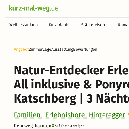
Wellnessurlaub
Kurzurlaub
Städtereisen
Roman
Heute noch keine Zahlung erforderlich! Zahlen Sie b
Angebot
Zimmer
Lage
Ausstattung
Bewertungen
Natur-Entdecker Erle
All inklusive & Pony
Katschberg | 3 Nächt
Familien- Erlebnishotel Hinteregger
Rennweg, Kärnten
Auf Karte anzeigen