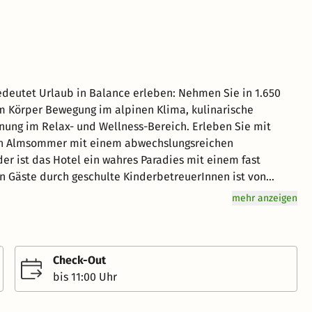
deutet Urlaub in Balance erleben: Nehmen Sie in 1.650
m Körper Bewegung im alpinen Klima, kulinarische
ung im Relax- und Wellness-Bereich. Erleben Sie mit
hen Almsommer mit einem abwechslungsreichen
er ist das Hotel ein wahres Paradies mit einem fast
en Gäste durch geschulte KinderbetreuerInnen ist von
so kostenlos, wie die Benutzung der Krabbelstube. Das
mehr anzeigen
ind in Doppelzimmer "Standard", Doppelzimmer für 2-3
 unsere Appartementzimmer mit 2 getrennten
: Bad oder Dusche/WC, Telefon, SAT-TV, Radio und
Check-Out
r hungrig ist, auf den wartet unser Mittagssnack und am
bis 11:00 Uhr
r Kuchen. Der kulinarische Höhepunkt des Tages ist das
küche köstliche Spezialitäten zubereitet; so etwa