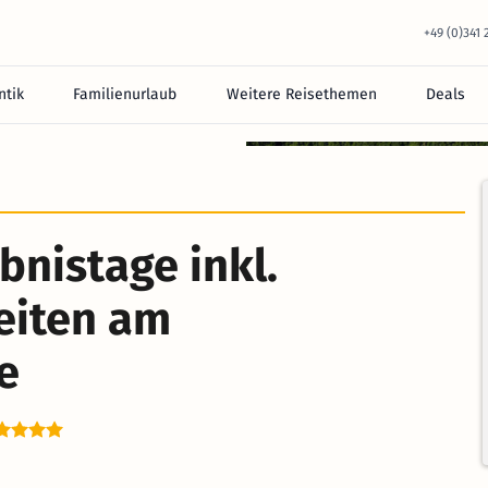
+49 (0)341
tik
Familienurlaub
Weitere Reisethemen
Deals
equem im Hotel.
bnistage inkl.
reiten am
e