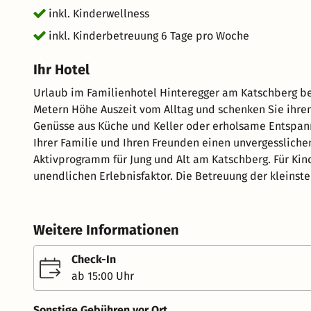
inkl. Kinderwellness
inkl. Kinderbetreuung 6 Tage pro Woche
Ihr Hotel
Urlaub im Familienhotel Hinteregger am Katschberg be
Metern Höhe Auszeit vom Alltag und schenken Sie ihre
Genüsse aus Küche und Keller oder erholsame Entspann
Ihrer Familie und Ihren Freunden einen unvergesslic
Aktivprogramm für Jung und Alt am Katschberg. Für Kind
unendlichen Erlebnisfaktor. Die Betreuung der kleinst
Sonntag bis Freitag jeweils von 09.00 bis 18.00 Uhr eben
Hotel verfügt über gesamt 55 Zimmer, die aufgeteilt s
Personen, Familienzimmer 3-4 Personen und natürlich
Weitere Informationen
Schlafräumen für 4-5 Personen. Ausstattung der Zimmer
kuscheliger Bademantel für die Erwachsenen. Kulinarik vom Feinsten wäre zunächst das ausgedehnte und
Check-In
vielfältige Frühstücksbuffet. Wer schon zu Mittag wiede
ab 15:00 Uhr
Nachmittag gibt es für alle "Siassn" einen Strudel ode
Abendessen. Dabei werden vor Ihren Augen in der Schau
Sonstige Gebühren vor Ort