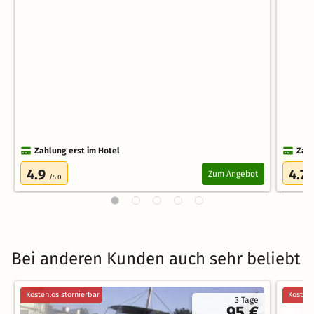
Zahlung erst im Hotel
Zahl
4.9
4.7
Zum Angebot
/5.0
/
Bei anderen Kunden auch sehr beliebt
Kostenlos stornierbar
Kostenl
3 Tage
95 €