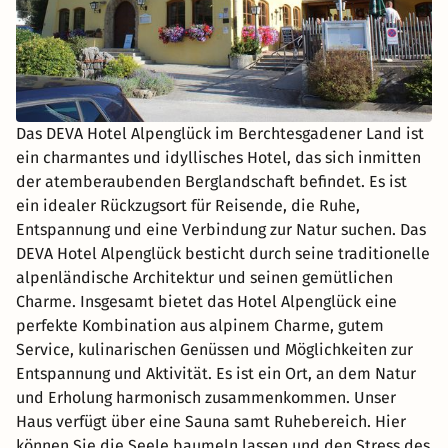
**Ihre Zeit, Ihre Entscheidung:** Das Abendessen ist
bewusst nicht im Arrangement enthalten, damit Sie Ihre
Touren flexibel gestalten können. Ob eine Einkehr am
See, eine Pause in einem Café unterwegs oder ein
spontaner Stopp in einer Hütte – Sie entscheiden frei,
Das DEVA Hotel Alpenglück im Berchtesgadener Land ist
wie Ihr Tag verläuft. **Kulinarik im Hotel:** Bleiben Sie
ein charmantes und idyllisches Hotel, das sich inmitten
im Haus, erwartet Sie eine Küche auf sehr hohem Niveau:
der atemberaubenden Berglandschaft befindet. Es ist
Unser Küchenchef bereitet frisch zubereitete, regional
ein idealer Rückzugsort für Reisende, die Ruhe,
geprägte à-la-carte-Gerichte zu. Diese werden von vielen
Entspannung und eine Verbindung zur Natur suchen. Das
Gästen ausdrücklich gelobt und als außergewöhnlich
DEVA Hotel Alpenglück besticht durch seine traditionelle
hochwertig beschrieben. Die Küche ist ein echtes
alpenländische Architektur und seinen gemütlichen
Highlight und rundet Ihren aktiven Urlaub genussvoll ab.
Charme. Insgesamt bietet das Hotel Alpenglück eine
**Idealer Ausgangspunkt für Ausflüge:** Das DEVA Hotel
perfekte Kombination aus alpinem Charme, gutem
Alpenglück liegt perfekt für Tagesausflüge nach Bad
Service, kulinarischen Genüssen und Möglichkeiten zur
Reichenhall, Salzburg, Berchtesgaden mit Königssee
Entspannung und Aktivität. Es ist ein Ort, an dem Natur
sowie in die Chiemsee-Region. Alle Ziele sind schnell
und Erholung harmonisch zusammenkommen. Unser
erreichbar und bieten ideale Ergänzungen zu aktiven
Haus verfügt über eine Sauna samt Ruhebereich. Hier
Tagen auf dem E-Bike. Jetzt aktiv erholen, Freiheit
können Sie die Seele baumeln lassen und den Stress des