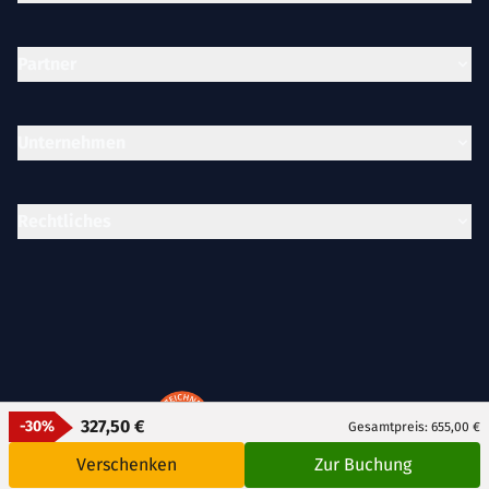
Partner
Unternehmen
Rechtliches
AUSGEZEICHNET
.org
327,50 €
-30%
Kundenbewertungen
Gesamtpreis: 655,00 €
SEHR GUT
Verschenken
Zur Buchung
4.57
/ 5.00