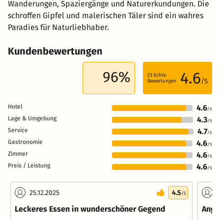
Wanderungen, Spaziergänge und Naturerkundungen. Die
schroffen Gipfel und malerischen Täler sind ein wahres
Paradies für Naturliebhaber.
Kundenbewertungen
96%
4.6
23
Echte
/5
Bewertungen
Hotel
4.6
/5
Lage & Umgebung
4.3
/5
Service
4.7
/5
Gastronomie
4.6
/5
Zimmer
4.6
/5
Preis / Leistung
4.6
/5
25.12.2025
4.5
0
/5
Leckeres Essen in wunderschöner Gegend
Ange