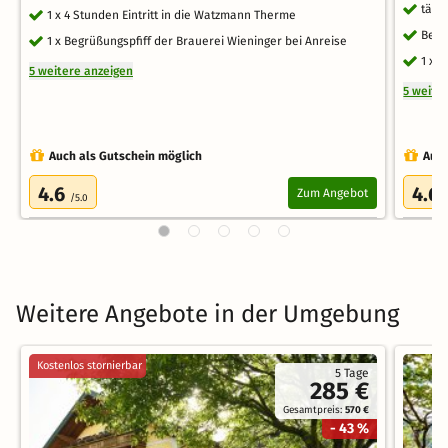
tägl
1 x 4 Stunden Eintritt in die Watzmann Therme
Begr
1 x Begrüßungspfiff der Brauerei Wieninger bei Anreise
1 x 
5 weitere anzeigen
5 weite
Auch als Gutschein möglich
Auch
4.6
4.6
Zum Angebot
/5.0
Weitere Angebote in der Umgebung
Kostenlos stornierbar
5 Tage
285 €
Gesamtpreis:
570 €
- 43 %