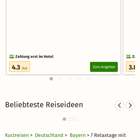
Zahlung erst im Hotel
Zahl
4.3
3.8
Zum Angebot
/5.0
Beliebteste Reiseideen
Sporthotels in Bayern
2004 Angebote
28 €
ab
Kurzreisen
>
Deutschland
>
Bayern
> 7 Relaxtage mit