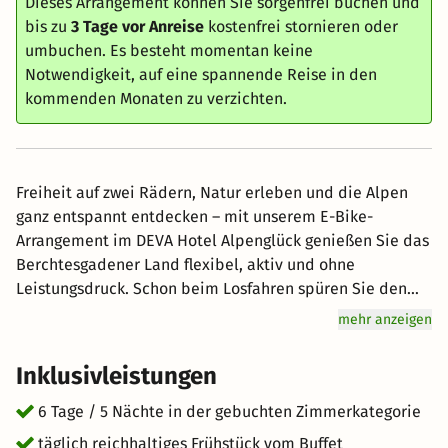
Dieses Arrangement können Sie sorgenfrei buchen und
bis zu
3 Tage vor Anreise
kostenfrei stornieren oder
umbuchen. Es besteht momentan keine
Notwendigkeit, auf eine spannende Reise in den
kommenden Monaten zu verzichten.
Freiheit auf zwei Rädern, Natur erleben und die Alpen
ganz entspannt entdecken – mit unserem E-Bike-
Arrangement im DEVA Hotel Alpenglück genießen Sie das
Berchtesgadener Land flexibel, aktiv und ohne
Leistungsdruck. Schon beim Losfahren spüren Sie den
Fahrtwind und entdecken zwischen Bergen, Wäldern und
mehr anzeigen
Seen neue Lieblingsorte. Dank E-Bike werden Steigungen
mühelos bewältigt, spontane Stopps sind jederzeit
Inklusivleistungen
möglich und auch längere Touren lassen sich
komfortabel genießen. **Ihr Arrangement umfasst:** * 5
6 Tage / 5 Nächte in der gebuchten Zimmerkategorie
Übernachtungen in familiärer Atmosphäre * Täglich
täglich reichhaltiges Frühstück vom Buffet