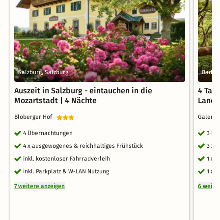
Salzburg, Salzburg
Bad Re
Auszeit in Salzburg - eintauchen in die
4 Tag
Mozartstadt | 4 Nächte
Land
Bloberger Hof
Galeri
4 Übernachtungen
3 Üb
4 x ausgewogenes & reichhaltiges Frühstück
3 x 
inkl. kostenloser Fahrradverleih
1 x 
inkl. Parkplatz & W-LAN Nutzung
1 x 
7 weitere anzeigen
6 weite