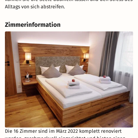
genießen und das Berchtesgadener Land flexibel mit
Alltags von sich abstreifen.
dem E-Bike entdecken.
Zimmerinformation
Die 16 Zimmer sind im März 2022 komplett renoviert