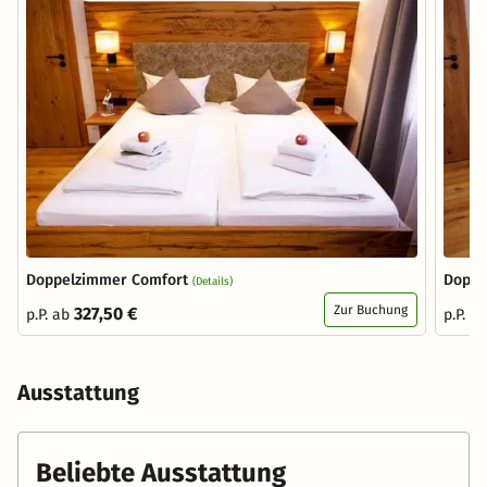
Doppelzimmer Comfort
Doppe
(Details)
Zur Buchung
327,50 €
p.P. ab
p.P. a
Ausstattung
Beliebte Ausstattung