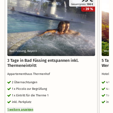
Gesamtpreis:
190 €
- 39 %
Bad Füssing, Bayern
Werni
3 Tage in Bad Füssing entspannen inkl.
5 Tag
Thermeneintritt
Werni
Appartementhaus Thermenhof
Hotel G
2 Übernachtungen
4 Üb
1 x Piccolo zur Begrüßung
4 x 
1 x Eintritt für die Therme 1
1 x 
inkl. Parkplatz
inkl
1 weitere anzeigen