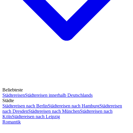
Beliebteste
Städtereisen
Städtereisen innerhalb Deutschlands
Städte
Städtereisen nach Berlin
Städtereisen nach Hamburg
Städtereisen
nach Dresden
Städtereisen nach München
Städtereisen nach
Köln
Städtereisen nach Leipzig
Romantik