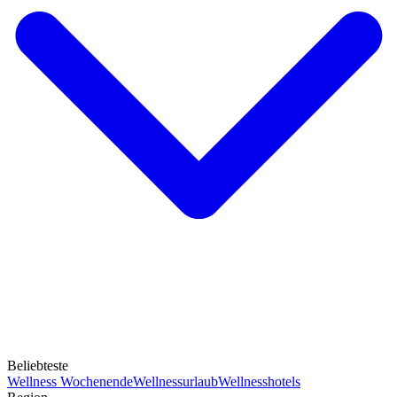
Beliebteste
Wellness Wochenende
Wellnessurlaub
Wellnesshotels