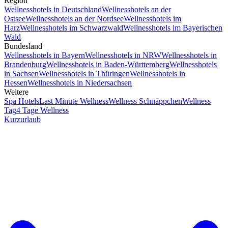
Region
Wellnesshotels in Deutschland
Wellnesshotels an der
Ostsee
Wellnesshotels an der Nordsee
Wellnesshotels im
Harz
Wellnesshotels im Schwarzwald
Wellnesshotels im Bayerischen
Wald
Bundesland
Wellnesshotels in Bayern
Wellnesshotels in NRW
Wellnesshotels in
Brandenburg
Wellnesshotels in Baden-Württemberg
Wellnesshotels
in Sachsen
Wellnesshotels in Thüringen
Wellnesshotels in
Hessen
Wellnesshotels in Niedersachsen
Weitere
Spa Hotels
Last Minute Wellness
Wellness Schnäppchen
Wellness
Tag
4 Tage Wellness
Kurzurlaub