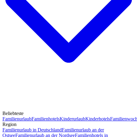
Beliebteste
Familienurlaub
Familienhotels
Kinderurlaub
Kinderhotels
Familienwoc
Region
Familienurlaub in Deutschland
Familienurlaub an der
Ostsee
Familienurlaub an der Nordsee
Familienhotels in