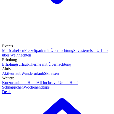
Events
Musicalreisen
Freizeitpark mit Übernachtung
Silvesterreisen
Urlaub
über Weihnachten
Erholung
Erholungsurlaub
Therme mit Übernachtung
Aktiv
Aktivurlaub
Wanderurlaub
Skireisen
Weitere
Kurzurlaub mit Hund
All Inclusive Urlaub
Hotel
Schnäppchen
Wochenendtrips
Deals