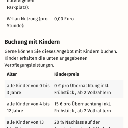
hoteleigenen
antiken Büchern und Schachecke, der Frühstückssalon
Parkplatz):
mit Wintergarten sowie die Schlossterrasse mit Blick in
den weitläufigen Schlosspark. Für Veranstaltungen in
W-Lan Nutzung (pro
0,00 Euro
kleinem Rahmen stehen verschiedene Räumlichkeiten
Stunde):
zur Verfügung: das Herrenzimmer mit Konferenztisch für
bis zu 10 Personen, das ehemalige Musikzimmer sowie
Buchung mit Kindern
die Orangerie mit Platz für bis zu 45 Personen. Auch der
hauseigene Spa-Bereich präsentiert sich fürstlich fein
Gerne können Sie dieses Angebot mit Kindern buchen.
und bietet direkten Zugang zum Schlosspark. Bio-Sauna,
Kinder erhalten die unten angegebenen
Finnische Sauna, Dampfbad, Erlebnisdusche, Massage-
Verpflegungsleistungen.
und Kosmetikangebote, Ruhezonen, Fitnessbereich und
Alter
Kinderpreis
Yogaraum sorgen für vollkommene Entspannung. Freizeit
in Wendorf und Umgebung Nur 8 Kilometer vom
alle Kinder von 0 bis
0 € pro Übernachtung inkl.
Schlosshotel entfernt liegt die renommierte Golfanlage
3 Jahre
Frühstück , ab 2 Vollzahlern
WINSTONgolf. Mit dem 18-Löcher-Meisterschaftsplatz
alle Kinder von 4 bis
15 € pro Übernachtung inkl.
WINSTONopen, dem spektakulären und prämierten
12 Jahre
Frühstück , ab 2 Vollzahlern
Linkscourse WINSTONlinks sowie der 9-Löcher-Anlage
WINSTONkranich bietet sie Golfern jeder Spielklasse die
alle Kinder von 13
20 % Nachlass auf den
passende Herausforderung. Das Team des Schlosshotels