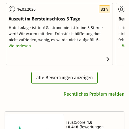
14.03.2026
3.1
2
/5
Auszeit im Bersteinschloss 5 Tage
Bern
Hotelsnlage ist top! Gastronomie ist keine 5 Sterne
Leide
wert! Wir waren mit dem Frühstücksbüffetangebot
nicht
nicht zufrieden, wenig, es wurde nicht aufgefüllt!...
fehlt
Weiterlesen
...
Wei
alle Bewertungen anzeigen
Rechtliches Problem melden