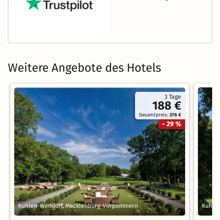
Weitere Angebote des Hotels
3 Tage
188 €
Gesamtpreis:
376 €
- 29 %
Kuhlen-Wendorf, Mecklenburg-Vorpommern
Kuhle