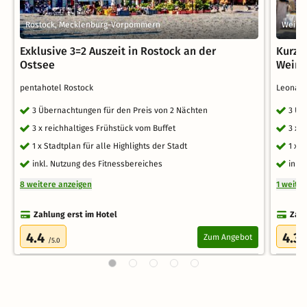
Rostock, Mecklenburg-Vorpommern
Weimar
Exklusive 3=2 Auszeit in Rostock an der
Kurzu
Ostsee
Weima
pentahotel Rostock
Leonar
3 Übernachtungen für den Preis von 2 Nächten
3 Üb
3 x reichhaltiges Frühstück vom Buffet
3 x 
1 x Stadtplan für alle Highlights der Stadt
1 x 
inkl. Nutzung des Fitnessbereiches
inkl
8 weitere anzeigen
1 weite
Zahlung erst im Hotel
Zahl
4.4
4.3
Zum Angebot
/5.0
/