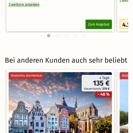
3 weitere anzeigen
4.3
Zum Angebot
/
Bei anderen Kunden auch sehr beliebt
Kostenlos stornierbar
Kostenl
4 Tage
135 €
Gesamtpreis:
270 €
- 48 %