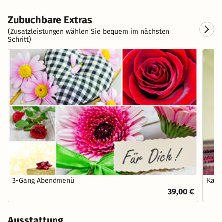
Zubuchbare Extras
(Zusatzleistungen wählen Sie bequem im nächsten
Schritt)
3-Gang Abendmenü
Kaff
39,00 €
Ausstattung