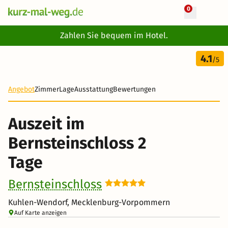
0
+ 32 Fotos
Zahlen Sie bequem im Hotel.
2 Tage
4.1
50 €
/5
-54%
Angebot
Zimmer
Lage
Ausstattung
Bewertungen
Auszeit im
Bernsteinschloss 2
Tage
Bernsteinschloss
Kuhlen-Wendorf, Mecklenburg-Vorpommern
Auf Karte anzeigen