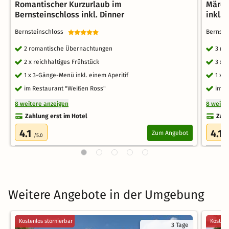
Romantischer Kurzurlaub im
Märch
Bernsteinschloss inkl. Dinner
inkl. 
Bernsteinschloss
Bernst
2 romantische Übernachtungen
3 ro
2 x reichhaltiges Frühstück
3 x 
1 x 3-Gänge-Menü inkl. einem Aperitif
1 x 
im Restaurant "Weißen Ross"
im F
8 weitere anzeigen
8 weite
Zahlung erst im Hotel
Zahl
4.1
4.1
Zum Angebot
/5.0
/
Weitere Angebote in der Umgebung
Kostenlos stornierbar
Kostenl
3 Tage