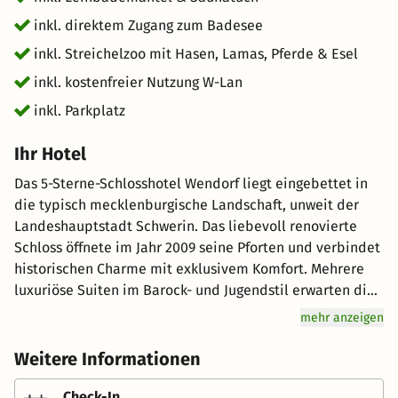
inkl. direktem Zugang zum Badesee
inkl. Streichelzoo mit Hasen, Lamas, Pferde & Esel
inkl. kostenfreier Nutzung W-Lan
inkl. Parkplatz
Ihr Hotel
Das 5-Sterne-Schlosshotel Wendorf liegt eingebettet in
die typisch mecklenburgische Landschaft, unweit der
Landeshauptstadt Schwerin. Das liebevoll renovierte
Schloss öffnete im Jahr 2009 seine Pforten und verbindet
historischen Charme mit exklusivem Komfort. Mehrere
luxuriöse Suiten im Barock- und Jugendstil erwarten die
Gäste im Schloss selbst. Jede Suite ist individuell
mehr anzeigen
eingerichtet und verfügt über ganz eigene Vorzüge –
denn Individualität und Exklusivität prägen den
Weitere Informationen
besonderen Charakter dieses Hauses. Nur wenige
Schritte vom Schloss entfernt befindet sich die Residenz
Check-In