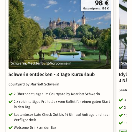
98 €
Gesamtpreis:
196 €
Schwerin, Mecklenburg-Vorpommern
Schwe
Schwerin entdecken - 3 Tage Kurzurlaub
Idyll
3 Näc
Courtyard by Marriott Schwerin
Seehote
2 Übernachtungen im Courtyard by Marriott Schwerin
3 Üb
2 x reichhaltiges Frühstück vom Buffet für einen guten Start
in den Tag
3 x 
kostenloser Late Check Out bis 14 Uhr auf Anfrage und nach
1 x 
Verfügbarkeit
1 x 
Welcome Drink an der Bar
7 weite