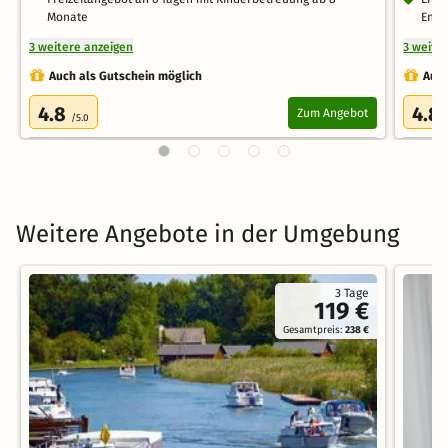
Monate
Endr
3 weitere anzeigen
3 weite
Auch als Gutschein möglich
Auch
4.8
4.8
Zum Angebot
/5.0
Weitere Angebote in der Umgebung
3 Tage
119 €
Gesamtpreis:
238 €