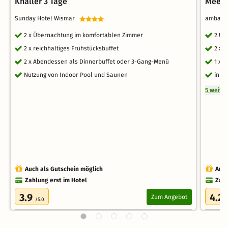
Knaller 3 Tage
Meerb
Sunday Hotel Wismar
ambass
2 x Übernachtung im komfortablen Zimmer
2 Üb
2 x reichhaltiges Frühstücksbuffet
2 x 
2 x Abendessen als Dinnerbuffet oder 3-Gang-Menü
1 x 
Nutzung von Indoor Pool und Saunen
inkl
5 weite
Auch als Gutschein möglich
Auch
Zahlung erst im Hotel
Zahl
3.9
4.2
Zum Angebot
/5.0
/