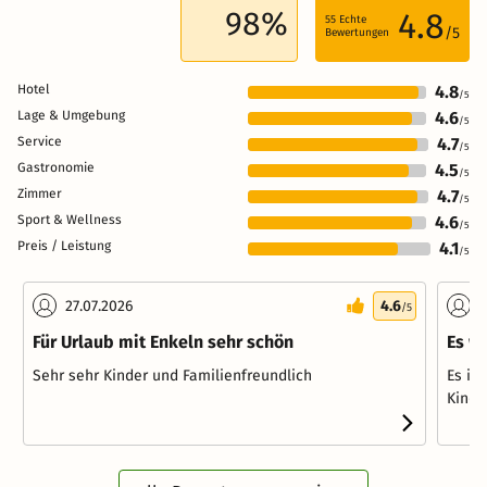
98%
4.8
55
Echte
/5
Bewertungen
Hotel
4.8
/5
Lage & Umgebung
4.6
/5
Service
4.7
/5
Gastronomie
4.5
/5
Zimmer
4.7
/5
Sport & Wellness
4.6
/5
Preis / Leistung
4.1
/5
27.07.2026
4.6
1
/5
Für Urlaub mit Enkeln sehr schön
Es w
Sehr sehr Kinder und Familienfreundlich
Es is
Kinde