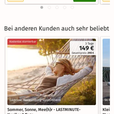
Bei anderen Kunden auch sehr beliebt
Kostenlos stornierbar
3 Tage
149 €
Gesamtpreis:
298 €
Gägelow, Mecklenburg-Vorpommern
St. Pe
Sommer, Sonne, Mee(h)r - LASTMINUTE-
Klein