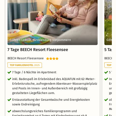
Göhren-Lebbin, Mecklenburg-Vorpommern
Göhre
7 Tage BEECH Resort Fleesensee
5 Tag
BEECH Resort Fleesensee
BEECH 
TOP FAMILIENHOTEL
2025
TOP FA
7 Tage / 6 Nächte im Apartment
5 Ta
inkl. Badespaß im Erlebnisbad des AQUAFUN mit 62-Meter-
Inkl
Erlebnisrutsche, aufregendem Abenteuer-Wasserspielplatz
Erle
und Pools im Innen- und Außenbereich mit großzügig
und 
gestalteten Liegeflächen uvm.
gest
Erstausstattung der Gesamtwäsche und Energiekosten
abwe
sowie Endreinigung
Frei
Mon
abwechslungsreiches Familienprogramm und
Freizeitangebot an 6 Tagen mit Kinderbetreuung ab 8
Erst