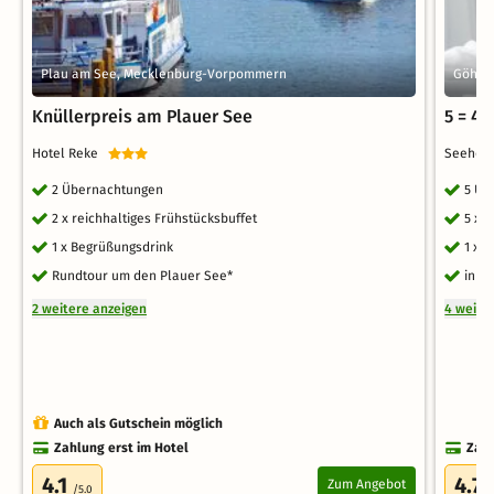
Plau am See, Mecklenburg-Vorpommern
Göhre
Knüllerpreis am Plauer See
5 = 4
Hotel Reke
Seehot
2 Übernachtungen
5 Üb
2 x reichhaltiges Frühstücksbuffet
5 x 
1 x Begrüßungsdrink
1 x 
Rundtour um den Plauer See*
inkl
2 weitere anzeigen
4 weite
Auch als Gutschein möglich
Zahlung erst im Hotel
Zahl
4.1
4.7
Zum Angebot
/5.0
/