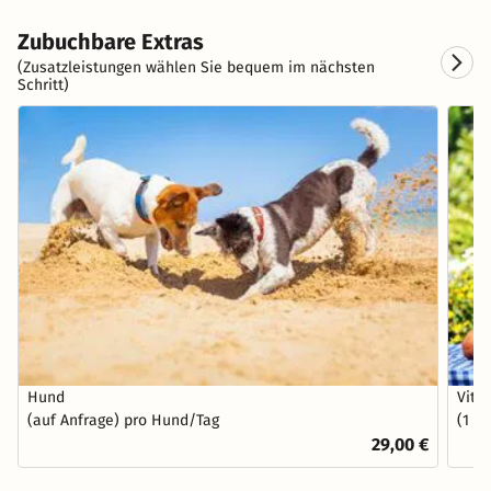
Zubuchbare Extras
(Zusatzleistungen wählen Sie bequem im nächsten
Schritt)
Hund
Vita
(auf Anfrage) pro Hund/Tag
(1 O
29,00 €