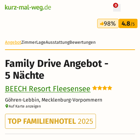
0
+ 19 Fotos
6 Tage
98%
4.8
659 €
/5
-91%
Angebot
Zimmer
Lage
Ausstattung
Bewertungen
Family Drive Angebot -
5 Nächte
BEECH Resort Fleesensee
Göhren-Lebbin, Mecklenburg-Vorpommern
Auf Karte anzeigen
TOP FAMILIENHOTEL
2025