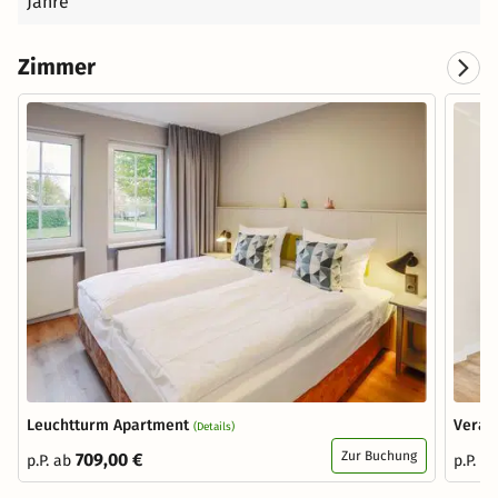
Jahre
Zimmer
Leuchtturm Apartment
Veran
(Details)
Zur Buchung
709,00 €
p.P. ab
p.P. a