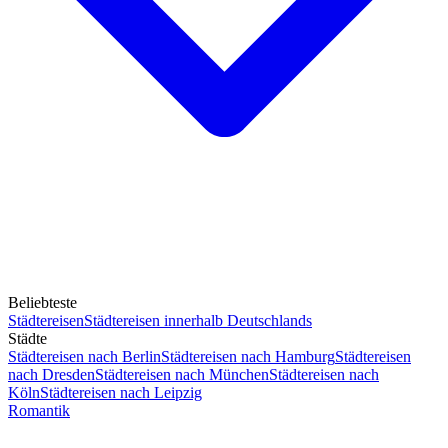
Beliebteste
Städtereisen
Städtereisen innerhalb Deutschlands
Städte
Städtereisen nach Berlin
Städtereisen nach Hamburg
Städtereisen
nach Dresden
Städtereisen nach München
Städtereisen nach
Köln
Städtereisen nach Leipzig
Romantik