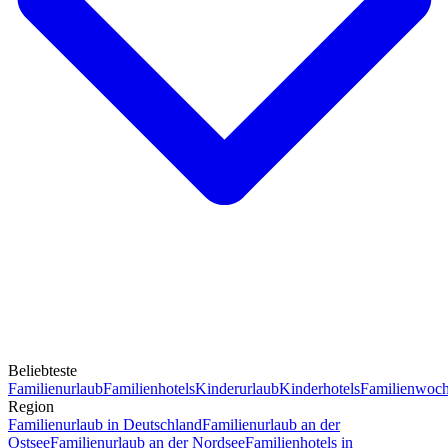
Beliebteste
Familienurlaub
Familienhotels
Kinderurlaub
Kinderhotels
Familienwoc
Region
Familienurlaub in Deutschland
Familienurlaub an der
Ostsee
Familienurlaub an der Nordsee
Familienhotels in