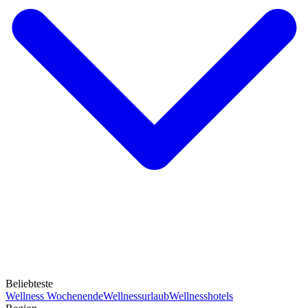
Beliebteste
Wellness Wochenende
Wellnessurlaub
Wellnesshotels