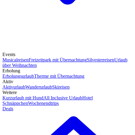
Events
Musicalreisen
Freizeitpark mit Übernachtung
Silvesterreisen
Urlaub
über Weihnachten
Erholung
Erholungsurlaub
Therme mit Übernachtung
Aktiv
Aktivurlaub
Wanderurlaub
Skireisen
Weitere
Kurzurlaub mit Hund
All Inclusive Urlaub
Hotel
Schnäppchen
Wochenendtrips
Deals