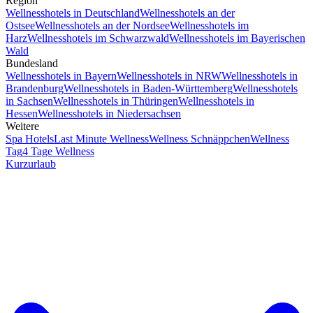
Region
Wellnesshotels in Deutschland
Wellnesshotels an der
Ostsee
Wellnesshotels an der Nordsee
Wellnesshotels im
Harz
Wellnesshotels im Schwarzwald
Wellnesshotels im Bayerischen
Wald
Bundesland
Wellnesshotels in Bayern
Wellnesshotels in NRW
Wellnesshotels in
Brandenburg
Wellnesshotels in Baden-Württemberg
Wellnesshotels
in Sachsen
Wellnesshotels in Thüringen
Wellnesshotels in
Hessen
Wellnesshotels in Niedersachsen
Weitere
Spa Hotels
Last Minute Wellness
Wellness Schnäppchen
Wellness
Tag
4 Tage Wellness
Kurzurlaub