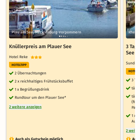
Plau am See, Mecklenburg-Vorpommern
Rheins
Knüllerpreis am Plauer See
3 Tag
See
Hotel Reke
Sunday 
HOTELTIPP
HOTELT
2 Übernachtungen
3 Ta
2 x reichhaltiges Frühstücksbuffet
tägl
1 x Begrüßungsdrink
tägl
Rundtour um den Plauer See*
(fin
2 weitere anzeigen
Pano
1 x 
Aufe
2 weite
Auch als Gutschein möglich
Auch