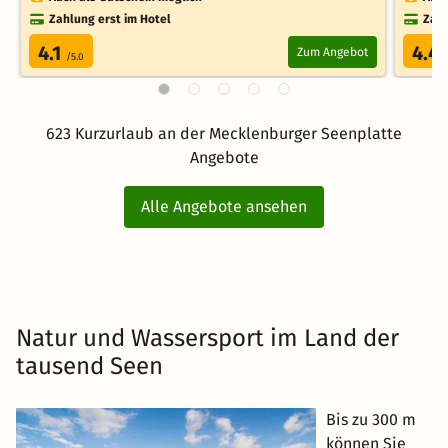
Zahlung erst im Hotel
Zahl
4.1
4.4
Zum Angebot
/5.0
623 Kurzurlaub an der Mecklenburger Seenplatte
Angebote
Alle Angebote ansehen
Natur und Wassersport im Land der
tausend Seen
Bis zu 300 m
können Sie