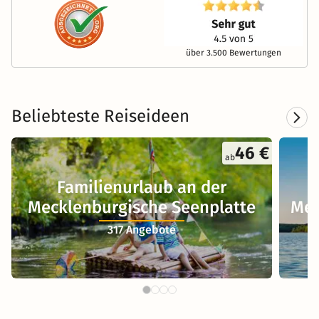
über 3.500 Bewertungen
Beliebteste Reiseideen
46 €
ab
Familienurlaub an der
Mecklenburgische Seenplatte
Mec
317 Angebote