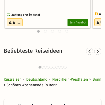
Auch
Zahlung erst im Hotel
4.4
4.5
Zum Angebot
/5.0
Beliebteste Reiseideen
Städtereisen nach NRW
2103 Angebote
20 €
ab
Kurzreisen
>
Deutschland
>
Nordrhein-Westfalen
>
Bonn
> Schönes Wochenende in Bonn