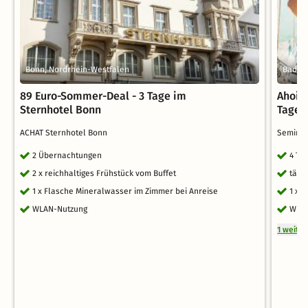
Bonn, Nordrhein-Westfalen
Bad Ho
89 Euro-Sommer-Deal - 3 Tage im
Ahoi..
Sternhotel Bonn
Tage
ACHAT Sternhotel Bonn
Semina
2 Übernachtungen
4 Ta
2 x reichhaltiges Frühstück vom Buffet
tägl
1 x Flasche Mineralwasser im Zimmer bei Anreise
1 x 
WLAN-Nutzung
WLAN
1 weite