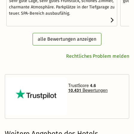
Sehr gute Lage, sehr gutes Frühstück, schönes Zimmer,
gute 
charmante Atmosphäre. Parkplätze in der Tiefgarage zu
teuer. SPA-Bereich ausbaufähig.
alle Bewertungen anzeigen
Rechtliches Problem melden
Weitere Angebote des Hotels