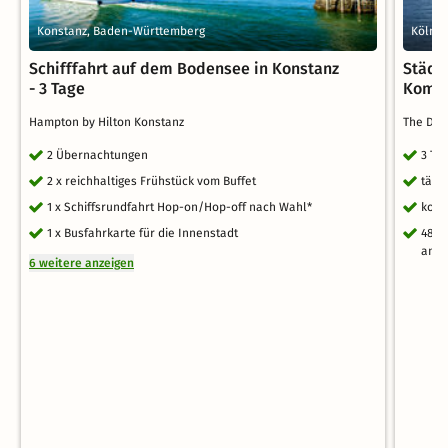
Konstanz, Baden-Württemberg
Köln, 
Schifffahrt auf dem Bodensee in Konstanz
Städte
- 3 Tage
Komfo
Hampton by Hilton Konstanz
The Deut
2 Übernachtungen
3 Ta
2 x reichhaltiges Frühstück vom Buffet
tägl
1 x Schiffsrundfahrt Hop-on/Hop-off nach Wahl*
kost
1 x Busfahrkarte für die Innenstadt
48 S
ande
6 weitere anzeigen