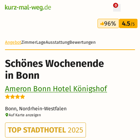
0
+ 15 Fotos
3 Tage
96%
4.5
149 €
/5
Angebot
Zimmer
Lage
Ausstattung
Bewertungen
Schönes Wochenende
in Bonn
Ameron Bonn Hotel Königshof
Bonn, Nordrhein-Westfalen
Auf Karte anzeigen
TOP STADTHOTEL
2025