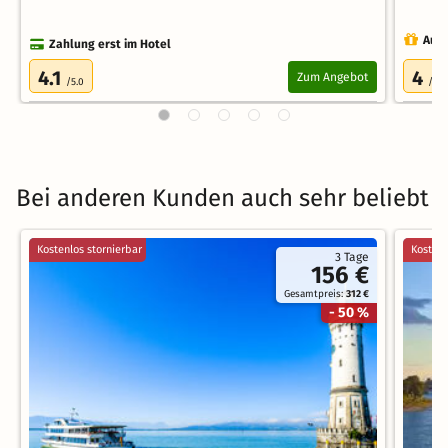
Auch
Zahlung erst im Hotel
4.1
4
Zum Angebot
/5.0
/5.0
Bei anderen Kunden auch sehr beliebt
Kostenlos stornierbar
Kostenl
3 Tage
156 €
Gesamtpreis:
312 €
- 50 %