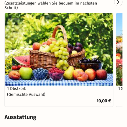
(Zusatzleistungen wählen Sie bequem im nächsten
Schritt)
1 Obstkorb
1 St
(Gemischte Auswahl)
10,00 €
Ausstattung