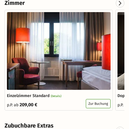
Zimmer
Einzelzimmer Standard
Doppe
(Details)
Zur Buchung
209,00 €
p.P. ab
p.P. a
Zubuchbare Extras