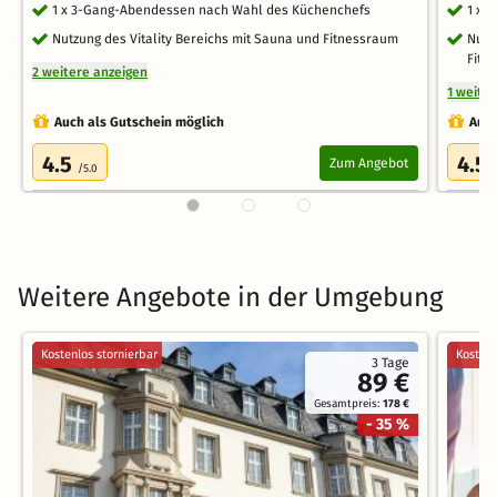
1 x 3-Gang-Abendessen nach Wahl des Küchenchefs
1 x 
Nutzung des Vitality Bereichs mit Sauna und Fitnessraum
Nutz
Fitn
2 weitere anzeigen
1 weite
Auch als Gutschein möglich
Auch
4.5
4.5
Zum Angebot
/5.0
Weitere Angebote in der Umgebung
Kostenlos stornierbar
Kostenl
3 Tage
89 €
Gesamtpreis:
178 €
- 35 %