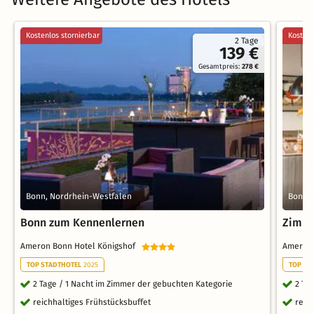
Kostenlos stornierbar
Kostenl
2 Tage
139 €
Gesamtpreis:
278 €
Bonn, Nordrhein-Westfalen
Bonn, 
Bonn zum Kennenlernen
Zimme
Ameron Bonn Hotel Königshof
Ameron
TOP STADTHOTEL
2025
TOP ST
2 Tage / 1 Nacht im Zimmer der gebuchten Kategorie
2 Ta
reichhaltiges Frühstücksbuffet
reic