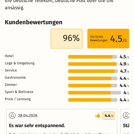
die Deutsche Telekom, Deutsche Post oder die UN
ansässig.
Kundenbewertungen
96%
4.5
103
Echte
/5
Bewertungen
Hotel
4.5
/5
Lage & Umgebung
4.9
/5
Service
4.7
/5
Gastronomie
4.4
/5
Zimmer
4.4
/5
Sport & Wellness
4
/5
Preis / Leistung
4.4
/5
28.04.2026
4.4
1
/5
Es war sehr entspannend.
Städ