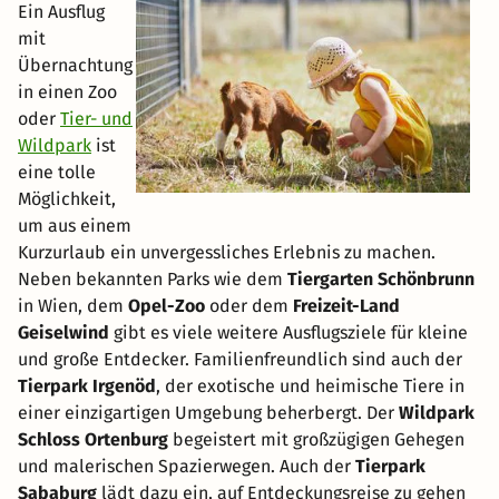
Ein Ausflug
mit
Übernachtung
in einen Zoo
oder
Tier- und
Wildpark
ist
eine tolle
Möglichkeit,
um aus einem
Kurzurlaub ein unvergessliches Erlebnis zu machen.
Neben bekannten Parks wie dem
Tiergarten Schönbrunn
in Wien, dem
Opel-Zoo
oder dem
Freizeit-Land
Geiselwind
gibt es viele weitere Ausflugsziele für kleine
und große Entdecker. Familienfreundlich sind auch der
Tierpark Irgenöd
, der exotische und heimische Tiere in
einer einzigartigen Umgebung beherbergt. Der
Wildpark
Schloss Ortenburg
begeistert mit großzügigen Gehegen
und malerischen Spazierwegen. Auch der
Tierpark
Sababurg
lädt dazu ein, auf Entdeckungsreise zu gehen