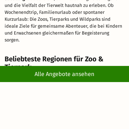
und die Vielfalt der Tierwelt hautnah zu erleben. Ob
Wochenendtrip, Familienurlaub oder spontaner
Kurzurlaub: Die Zoos, Tierparks und Wildparks sind
ideale Ziele für gemeinsame Abenteuer, die bei Kindern
und Erwachsenen gleichermaßen für Begeisterung
sorgen.
Beliebteste Regionen für Zoo &
Tierpark
Alle Angebote ansehen
Hotels beim Hagenbeck Tierpark
Hotels am Opel Zoo
Hotels beim Ozeaneum Stralsund
Hotels am Tiergarten Nürnberg
Hotels bei der Wilhelma Stuttgart
Hotels beim Zoo in Dresden
Hotels beim Zoo in Gelsenkirchen
Hotels beim Zoo in Hamburg