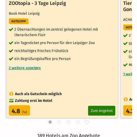
ZOOtopia - 3 Tage Leipzig
Tieri
Gondw
Book Hotel Leipzig
ACHAT H
HOTELTIPP
HOTELT
2 Übernachtungen im zentral gelegenen Hotel mit
literarischem Flair
3 Ta
ein Tagesticket pro Person für den Leipziger Zoo
tägl
reichhaltiges frisches Frühstück
eine 
Gond
ein Begrüßungskaffee pro Person
Mine
2 weitere anzeigen
1 weite
Auch als Gutschein möglich
Auch
Zahlung erst im Hotel
4.8
4.3
Zum Angebot
/5.0
/
189 Hotels am Zoo Angebote