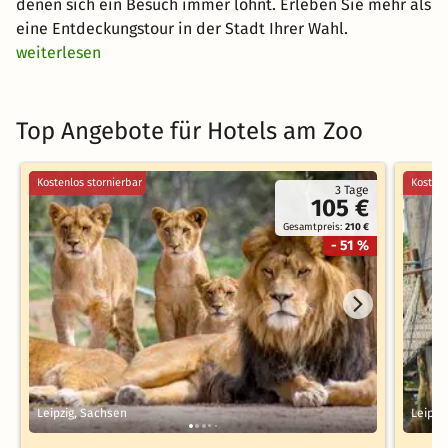
denen sich ein Besuch immer lohnt. Erleben Sie mehr als
eine Entdeckungstour in der Stadt Ihrer Wahl.
weiterlesen
Top Angebote für Hotels am Zoo
Kostenlos stornierbar
Kostenl
3 Tage
105 €
Gesamtpreis:
210 €
- 51 %
Leipzig, Sachsen
Leipzi