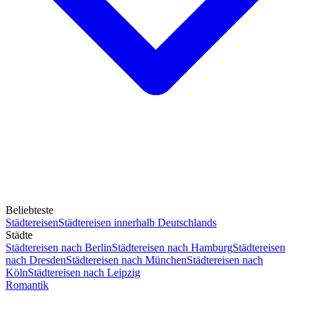
Beliebteste
Städtereisen
Städtereisen innerhalb Deutschlands
Städte
Städtereisen nach Berlin
Städtereisen nach Hamburg
Städtereisen
nach Dresden
Städtereisen nach München
Städtereisen nach
Köln
Städtereisen nach Leipzig
Romantik