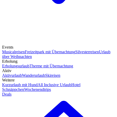
Events
Musicalreisen
Freizeitpark mit Übernachtung
Silvesterreisen
Urlaub
über Weihnachten
Erholung
Erholungsurlaub
Therme mit Übernachtung
Aktiv
Aktivurlaub
Wanderurlaub
Skireisen
Weitere
Kurzurlaub mit Hund
All Inclusive Urlaub
Hotel
Schnäppchen
Wochenendtrips
Deals