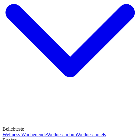
Beliebteste
Wellness Wochenende
Wellnessurlaub
Wellnesshotels