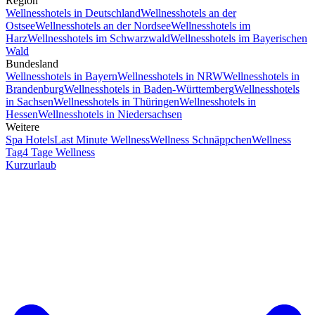
Region
Wellnesshotels in Deutschland
Wellnesshotels an der
Ostsee
Wellnesshotels an der Nordsee
Wellnesshotels im
Harz
Wellnesshotels im Schwarzwald
Wellnesshotels im Bayerischen
Wald
Bundesland
Wellnesshotels in Bayern
Wellnesshotels in NRW
Wellnesshotels in
Brandenburg
Wellnesshotels in Baden-Württemberg
Wellnesshotels
in Sachsen
Wellnesshotels in Thüringen
Wellnesshotels in
Hessen
Wellnesshotels in Niedersachsen
Weitere
Spa Hotels
Last Minute Wellness
Wellness Schnäppchen
Wellness
Tag
4 Tage Wellness
Kurzurlaub