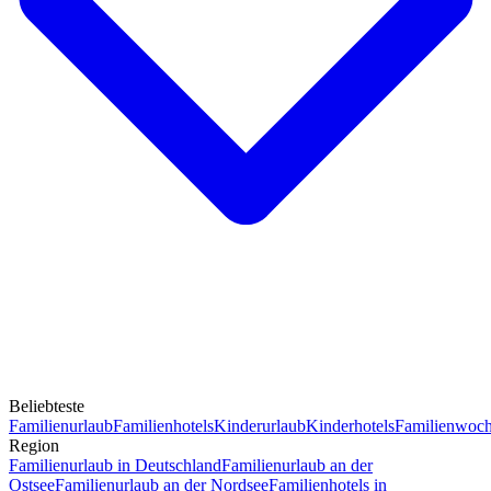
Beliebteste
Familienurlaub
Familienhotels
Kinderurlaub
Kinderhotels
Familienwoc
Region
Familienurlaub in Deutschland
Familienurlaub an der
Ostsee
Familienurlaub an der Nordsee
Familienhotels in