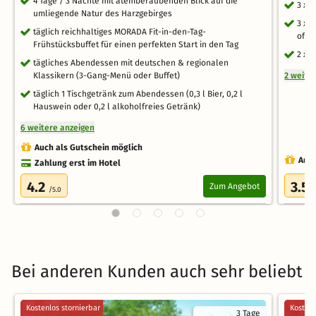
4 Tage / 3 Nächte mit atemberaubenden Blick auf die
3 x 
umliegende Natur des Harzgebirges
3 x 
täglich reichhaltiges MORADA Fit-in-den-Tag-
offe
Frühstücksbuffet für einen perfekten Start in den Tag
2 x 
tägliches Abendessen mit deutschen & regionalen
Klassikern (3-Gang-Menü oder Buffet)
2 weite
täglich 1 Tischgetränk zum Abendessen (0,3 l Bier, 0,2 l
Hauswein oder 0,2 l alkoholfreies Getränk)
6 weitere anzeigen
Auch als Gutschein möglich
Auch
Zahlung erst im Hotel
4.2
3.5
Zum Angebot
/5.0
/
Bei anderen Kunden auch sehr beliebt
Kostenlos stornierbar
Kostenl
3 Tage