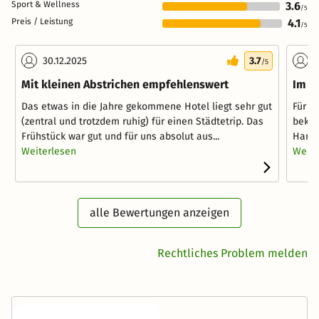
Sport & Wellness
3.6
/5
Preis / Leistung
4.1
/5
30.12.2025
3.7
2
/5
Mit kleinen Abstrichen empfehlenswert
Im G
Das etwas in die Jahre gekommene Hotel liegt sehr gut
Für e
(zentral und trotzdem ruhig) für einen Städtetrip. Das
bekom
Frühstück war gut und für uns absolut aus...
Handt
Weiterlesen
Weite
alle Bewertungen anzeigen
Rechtliches Problem melden