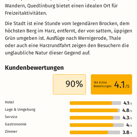
Wandern, Quedlinburg bietet einen idealen Ort für
Freizeitaktivitäten.
Die Stadt ist eine Stunde vom legendären Brocken, dem
höchsten Berg im Harz, entfernt, der von sattem, üppigen
Grün umgeben ist. Ausflüge nach Wernigerode, Thale
oder auch eine Harzrundfahrt zeigen den Besuchern die
unglaubliche Natur dieser Gegend auf.
Kundenbewertungen
90%
4.1
184
Echte
/5
Bewertungen
Hotel
4.1
/5
Lage & Umgebung
4.8
/5
Service
4.3
/5
Gastronomie
4
/5
Zimmer
3.8
/5