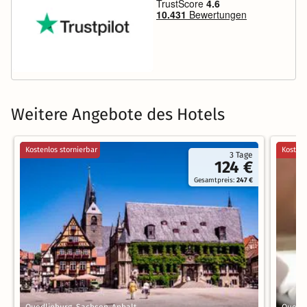
Weitere Angebote des Hotels
Kostenlos stornierbar
Kostenl
3 Tage
124 €
Gesamtpreis:
247 €
Quedlinburg, Sachsen-Anhalt
Quedli