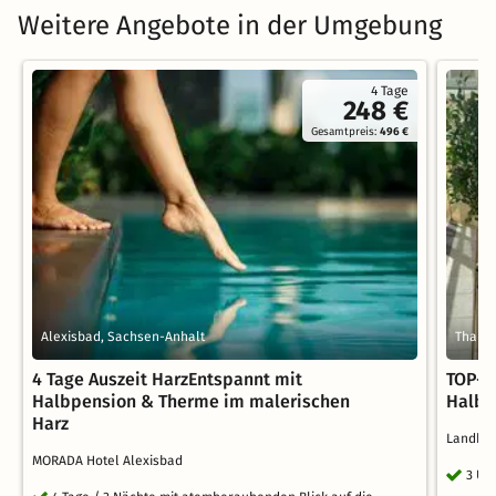
Weitere Angebote in der Umgebung
4 Tage
248 €
Gesamtpreis:
496 €
Alexisbad, Sachsen-Anhalt
Thale,
4 Tage Auszeit HarzEntspannt mit
TOP-Sp
Halbpension & Therme im malerischen
Halbp
Harz
Landho
MORADA Hotel Alexisbad
3 Üb