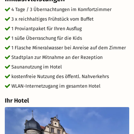
Camp", sondern auch als gemütlicher Rückzugsort zur
Verfügung. Für Ihren Ausflug, egal ob zum
4 Tage / 3 Übernachtungen im Komfortzimmer
Hexentanzplatz, zur Rappbodetalsperre mit der „Titan-
3 x reichhaltiges Frühstück vom Buffet
RT“ Hängebrücke oder einfach zu einem Städtetrip,
1 Proviantpaket für Ihren Ausflug
bereitet Ihnen unsere Küche ein tolles Proviantpaket zu.
Und wenn die Füße nicht mehr wollen, nutzen Sie im
1 süße Überraschung für die Kids
gesamten Landkreis Harz den öffentlichen Nahverkehr
1 Flasche Mineralwasser bei Anreise auf dem Zimmer
kostenfrei. Mit dem kostenfreien W-LAN-Zugang im Hotel
Stadtplan zur Mitnahme an der Rezeption
können Sie oder die Kinder Ihre Erlebnisse am Abend
sofort online teilen.
Saunanutzung im Hotel
kostenfreie Nutzung des öffentl. Nahverkehrs
WLAN-Internetzugang im gesamten Hotel
Ihr Hotel