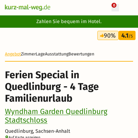
0
+ 10 Fotos
Zahlen Sie bequem im Hotel.
4 Tage
90%
4.1
153 €
/5
Angebot
Zimmer
Lage
Ausstattung
Bewertungen
Ferien Special in
Quedlinburg - 4 Tage
Familienurlaub
Wyndham Garden Quedlinburg
Stadtschloss
Quedlinburg, Sachsen-Anhalt
Auf Karte anzeigen