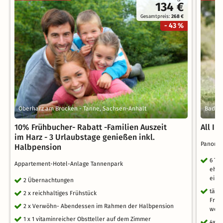
134 €
Gesamtpreis:
268 €
- 43 %
Oberharz am Brocken - Tanne, Sachsen-Anhalt
Bad La
10% Frühbucher- Rabatt -Familien Auszeit
All In
im Harz - 3 Urlaubstage genießen inkl.
Panoram
Halbpension
6 Ta
Appartement-Hotel-Anlage Tannenpark
ehem
eins
2 Übernachtungen
tägl
2 x reichhaltiges Frühstück
Früh
2 x Verwöhn- Abendessen im Rahmen der Halbpension
wech
1 x 1 vitaminreicher Obstteller auf dem Zimmer
4x M