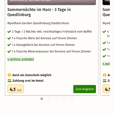
Sommernächte im Harz - 3 Tage in
Somme
Quedlinburg
Quedl
Wyndham Garden Quedlinburg Stadtschloss
Wyndha
3 Tage / 2 Nächte inkl. reichhaltiges Frühstück vom Buffet
4 Ta
Früh
1 x Flasche Wein bei Anreise auf Ihrem Zimmer
1 x 
1 x Käsegebäck bei Anreise auf Ihrem Zimmer
1 x 
1 x Flasche Mineralwasser bei Anreise auf Ihrem Zimmer
1 x 
4 weitere anzeigen
4 weite
Auch als Gutschein möglich
Auch
Zahlung erst im Hotel
Zahl
4.1
4.1
Zum Angebot
/5.0
/