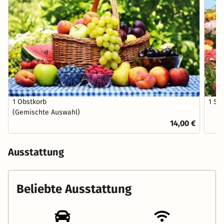
1 Obstkorb
1 St
(Gemischte Auswahl)
14,00 €
Ausstattung
Beliebte Ausstattung