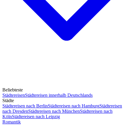
Beliebteste
Städtereisen
Städtereisen innerhalb Deutschlands
Städte
Städtereisen nach Berlin
Städtereisen nach Hamburg
Städtereisen
nach Dresden
Städtereisen nach München
Städtereisen nach
Köln
Städtereisen nach Leipzig
Romantik