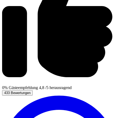
0%
Gästeempfehlung
4,8
/5
herausragend
433 Bewertungen