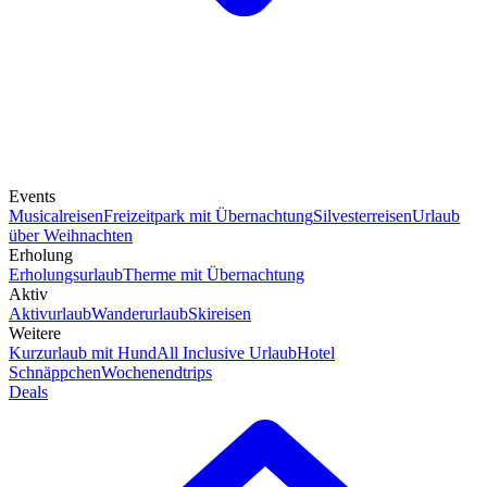
Events
Musicalreisen
Freizeitpark mit Übernachtung
Silvesterreisen
Urlaub
über Weihnachten
Erholung
Erholungsurlaub
Therme mit Übernachtung
Aktiv
Aktivurlaub
Wanderurlaub
Skireisen
Weitere
Kurzurlaub mit Hund
All Inclusive Urlaub
Hotel
Schnäppchen
Wochenendtrips
Deals