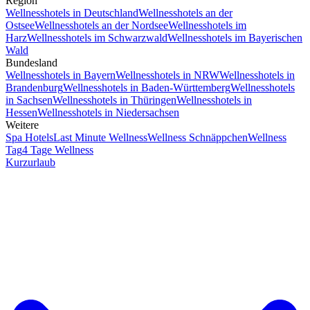
Region
Wellnesshotels in Deutschland
Wellnesshotels an der
Ostsee
Wellnesshotels an der Nordsee
Wellnesshotels im
Harz
Wellnesshotels im Schwarzwald
Wellnesshotels im Bayerischen
Wald
Bundesland
Wellnesshotels in Bayern
Wellnesshotels in NRW
Wellnesshotels in
Brandenburg
Wellnesshotels in Baden-Württemberg
Wellnesshotels
in Sachsen
Wellnesshotels in Thüringen
Wellnesshotels in
Hessen
Wellnesshotels in Niedersachsen
Weitere
Spa Hotels
Last Minute Wellness
Wellness Schnäppchen
Wellness
Tag
4 Tage Wellness
Kurzurlaub