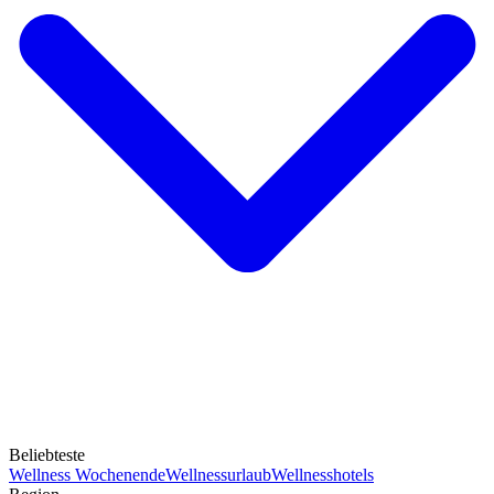
Beliebteste
Wellness Wochenende
Wellnessurlaub
Wellnesshotels