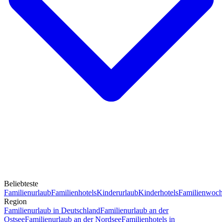
Beliebteste
Familienurlaub
Familienhotels
Kinderurlaub
Kinderhotels
Familienwoc
Region
Familienurlaub in Deutschland
Familienurlaub an der
Ostsee
Familienurlaub an der Nordsee
Familienhotels in