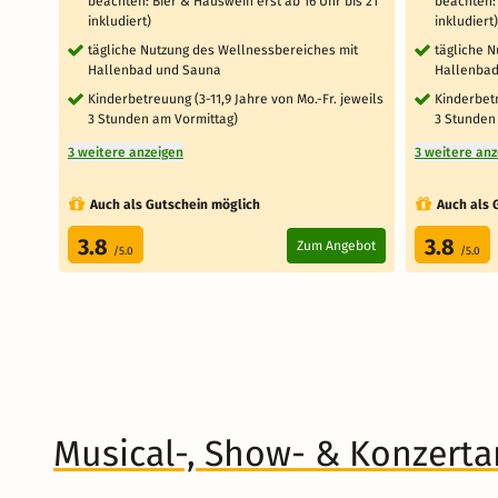
beachten: Bier & Hauswein erst ab 16 Uhr bis 21
beachten: 
inkludiert)
inkludiert)
tägliche Nutzung des Wellnessbereiches mit
tägliche 
Hallenbad und Sauna
Hallenbad
Kinderbetreuung (3-11,9 Jahre von Mo.-Fr. jeweils
Kinderbetr
3 Stunden am Vormittag)
3 Stunden
3 weitere anzeigen
3 weitere an
Auch als Gutschein möglich
Auch als 
3.8
3.8
Zum Angebot
/5.0
/5.0
Musical-, Show- & Konzert