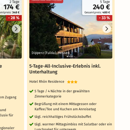
2 Tage
5 Tage
174 €
240 €
amtpreis:
348 €
Gesamtpreis:
480 €
- 28 %
- 33 %
Dipperz (Fulda), Hessen
Gäge
e
5-Tage-All-Inclusive-Erlebnis inkl.
3 Ta
Unterhaltung
Rich
Hotel Rhön Residence
Sunda
5 Tage / 4 Nächte in der gewählten
3 T
Zimmerkategorie
Zi
ktem Zugang
Begrüßung mit einem Mittagessen oder
täg
Kaffee/Tee und Kuchen am Anreisetag
 und
tä
usiv für
tägl. reichhaltiges Frühstücksbuffet
'W
Sa
tägl. warmer Mittagsimbiss mit Salatbar oder ein
Fi
regionaler
Lunchpaket für unterwegs