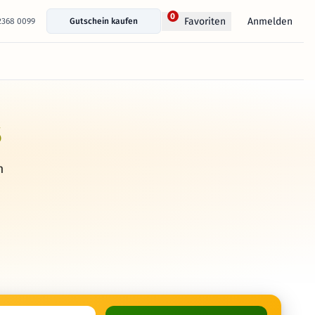
0
Anmelden
Favoriten
 2368 0099
Gutschein kaufen
s
h