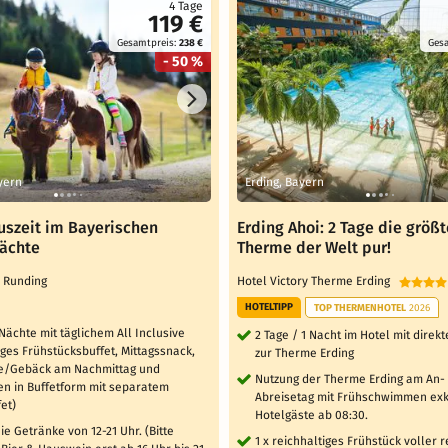
4 Tage
119 €
Gesamtpreis:
238 €
Ges
- 50 %
yern
Erding, Bayern
uszeit im Bayerischen
Erding Ahoi: 2 Tage die größt
Nächte
Therme der Welt pur!
l Runding
Hotel Victory Therme Erding
HOTELTIPP
TOP THERMENHOTEL
2026
 Nächte mit täglichem All Inclusive
2 Tage / 1 Nacht im Hotel mit dire
iges Frühstücksbuffet, Mittagssnack,
zur Therme Erding
e/Gebäck am Nachmittag und
Nutzung der Therme Erding am An-
n in Buffetform mit separatem
Abreisetag mit Frühschwimmen exkl
et)
Hotelgäste ab 08:30.
ie Getränke von 12-21 Uhr. (Bitte
1 x reichhaltiges Frühstück voller 