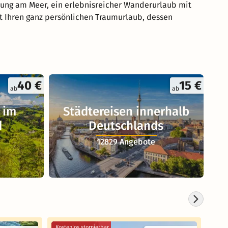
lung am Meer, ein erlebnisreicher Wanderurlaub mit
rt Ihren ganz persönlichen Traumurlaub, dessen
40 €
15 €
ab
ab
 im
Städtereisen innerhalb
d
Deutschlands
12829 Angebote
Kostenlos stornierbar
Koste