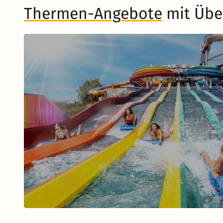
Thermen-Angebote
mit Übe
Musical in Berlin
Zum Musical