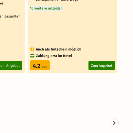
ter
Aus
10 weitere anzeigen
1 weit
den gesamten
Auch als Gutschein möglich
Au
Zahlung erst im Hotel
Za
4.2
3.
Zum Angebot
Zum Angebot
/5.0