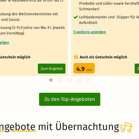
Bier & Hauswein erst ab 16 Uhr bis 21
Produkte und süßer sowie herzhaf
Schmankerl
Nutzung des Wellnessbereiches mit
Leihbademantel und -Slipper für 
 und Sauna
Aufenthalt
euung (3-11,9 Jahre von Mo.-Fr. jeweils
5 weitere anzeigen
 am Vormittag)
zeigen
Gutschein möglich
Auch als Gutschein möglich
4.9
Zum Angebot
/5.0
Zu den Top-Angeboten
angebote
mit Übernachtung