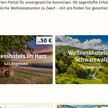
ten-Portal für unvergessliche Kurzreisen. Ob sagenhafte Erho
nliche Wellnessstunden zu Zweit – mit uns finden Sie garantie
50 €
ab
Wellnesshotels
esshotels im Harz
Schwarzwal
423 Angebote
752 Angebote