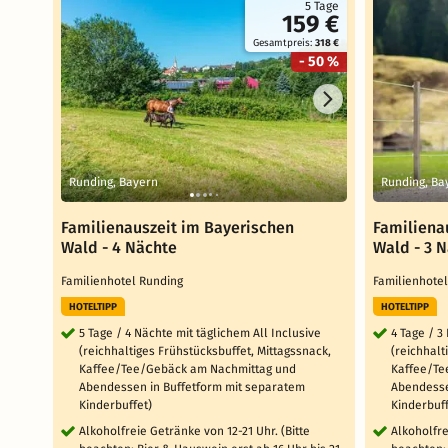
5 Tage
159 €
Gesamtpreis:
318 €
- 50 %
Runding, Bayern
Runding, Ba
Familienauszeit im Bayerischen
Familiena
Wald - 4 Nächte
Wald - 3 
Familienhotel Runding
Familienhote
HOTELTIPP
HOTELTIPP
5 Tage / 4 Nächte mit täglichem All Inclusive
4 Tage / 3
(reichhaltiges Frühstücksbuffet, Mittagssnack,
(reichhalt
Kaffee/Tee/Gebäck am Nachmittag und
Kaffee/Te
Abendessen in Buffetform mit separatem
Abendesse
Kinderbuffet)
Kinderbuff
Alkoholfreie Getränke von 12-21 Uhr. (Bitte
Alkoholfre