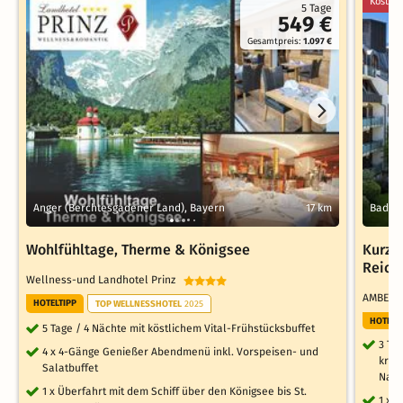
Kostenl
5 Tage
549 €
Gesamtpreis:
1.097 €
Anger (Berchtesgadener Land), Bayern
17 km
Bad Re
Wohlfühltage, Therme & Königsee
Kurz-m
Reich
Wellness-und Landhotel Prinz
AMBER H
HOTELTIPP
TOP WELLNESSHOTEL
2025
HOTELT
5 Tage / 4 Nächte mit köstlichem Vital-Frühstücksbuffet
3 Ta
4 x 4-Gänge Genießer Abendmenü inkl. Vorspeisen- und
kros
Salatbuffet
Nasc
1 x Überfahrt mit dem Schiff über den Königsee bis St.
1 x 