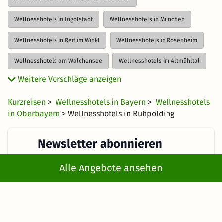
Wellnesshotels in Ingolstadt
Wellnesshotels in München
Wellnesshotels in Reit im Winkl
Wellnesshotels in Rosenheim
Wellnesshotels am Walchensee
Wellnesshotels im Altmühltal
Weitere Vorschläge anzeigen
Wellnesshotels am Ammersee
Kurzreisen
>
Wellnesshotels in Bayern
>
Wellnesshotels
Wellnesshotels in den Bayerischen Alpen
in Oberbayern
> Wellnesshotels in Ruhpolding
Wellnesshotels im Berchtesgadener Land
Newsletter abonnieren
Wellnesshotels im Chiemgau
Wellnesshotels am Chiemsee
Erhalte die besten und neuesten Deals direkt
Wellnesshotels im Fichtelgebirge
Wellnesshotels in Franken
Alle Angebote ansehen
ins Postfach
Wellnesshotels am Königssee
Wellnesshotels in Niederbayern
Wellnesshotels im Nürnberger Land