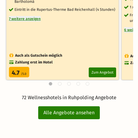
Bartholomä
1 x 
Eintritt in die Rupertus-Therme Bad Reichenhall (4 Stunden)
Frei
7 weitere anzeigen
und
6 weite
Auch als Gutschein möglich
Auch
Zahlung erst im Hotel
Zahl
4.7
Zum Angebot
/5.0
72 Wellnesshotels in Ruhpolding Angebote
Alle Angebote ansehen