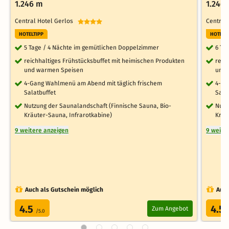
1.246 m
1.246
Central Hotel Gerlos
Central
HOTELTIPP
HOTELT
5 Tage / 4 Nächte im gemütlichen Doppelzimmer
6 Ta
reichhaltiges Frühstücksbuffet mit heimischen Produkten
reic
und warmen Speisen
und 
4-Gang Wahlmenü am Abend mit täglich frischem
4-Ga
Salatbuffet
Sala
Nutzung der Saunalandschaft (Finnische Sauna, Bio-
Nutz
Kräuter-Sauna, Infrarotkabine)
Kräu
9 weitere anzeigen
9 weite
Auch als Gutschein möglich
Auch
4.5
4.5
Zum Angebot
/5.0