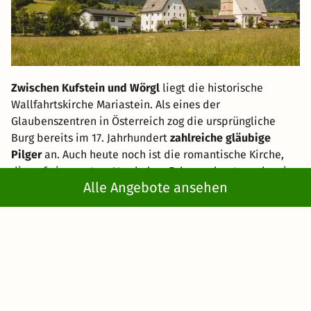
Zwischen Kufstein und Wörgl
liegt die historische
Wallfahrtskirche Mariastein. Als eines der
Glaubenszentren in Österreich zog die ursprüngliche
Burg bereits im 17. Jahrhundert
zahlreiche gläubige
Pilger
an. Auch heute noch ist die romantische Kirche,
die auf einem etwa 14m hohen Felsen erbaut wurde, ein
Alle Angebote ansehen
beliebtes Ziel für gläubige und nicht-gläubige Touristen.
Schwarzsee