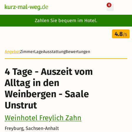
0
+ 22 Fotos
Zahlen Sie bequem im Hotel.
4 Tage
4.8
266 €
/5
Angebot
Zimmer
Lage
Ausstattung
Bewertungen
4 Tage - Auszeit vom
Alltag in den
Weinbergen - Saale
Unstrut
Weinhotel Freylich Zahn
Freyburg, Sachsen-Anhalt