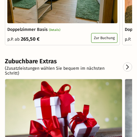
Doppelzimmer Basis
Doppe
(Details)
Zur Buchung
265,50 €
p.P. ab
p.P. a
Zubuchbare Extras
(Zusatzleistungen wählen Sie bequem im nächsten
Schritt)