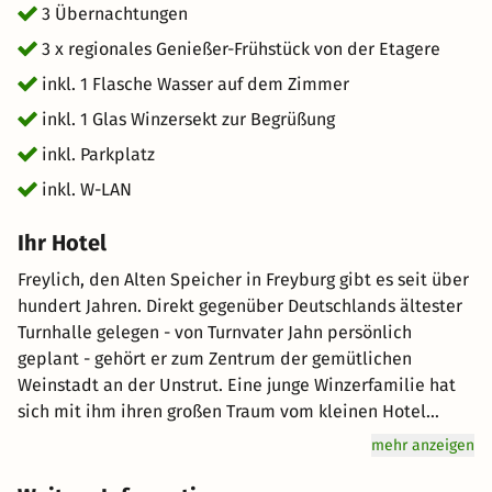
3 Übernachtungen
3 x regionales Genießer-Frühstück von der Etagere
inkl. 1 Flasche Wasser auf dem Zimmer
inkl. 1 Glas Winzersekt zur Begrüßung
inkl. Parkplatz
inkl. W-LAN
Ihr Hotel
Freylich, den Alten Speicher in Freyburg gibt es seit über
hundert Jahren. Direkt gegenüber Deutschlands ältester
Turnhalle gelegen - von Turnvater Jahn persönlich
geplant - gehört er zum Zentrum der gemütlichen
Weinstadt an der Unstrut. Eine junge Winzerfamilie hat
sich mit ihm ihren großen Traum vom kleinen Hotel
erfüllt. Es ist ein Schmuckstück geworden. Ein
mehr anzeigen
wunderbares Zuhause für alle , die diese ganz besondere
Weinregion kennenlernen und genießen möchten. Seid