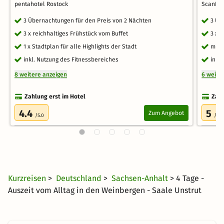
pentahotel Rostock
ScanHot
3 Übernachtungen für den Preis von 2 Nächten
3 Üb
3 x reichhaltiges Frühstück vom Buffet
3 x 
1 x Stadtplan für alle Highlights der Stadt
mit 
inkl. Nutzung des Fitnessbereiches
inkl.
8 weitere anzeigen
6 weite
Zahlung erst im Hotel
Zahl
4.4
5
Zum Angebot
/5.0
/5.0
Kurzreisen
>
Deutschland
>
Sachsen-Anhalt
> 4 Tage -
Auszeit vom Alltag in den Weinbergen - Saale Unstrut