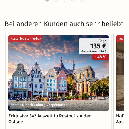
Bei anderen Kunden auch sehr beliebt
Kostenlos stornierbar
Kostenl
4 Tage
135 €
Gesamtpreis:
270 €
- 48 %
Rostock, Mecklenburg-Vorpommern
Rosto
Exklusive 3=2 Auszeit in Rostock an der
Hafen
Ostsee
Ausze