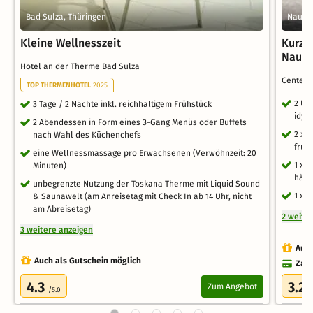
Bad Sulza, Thüringen
Naumbu
Kleine Wellnesszeit
Kurzt
Naumb
Hotel an der Therme Bad Sulza
Center 
TOP THERMENHOTEL
2025
2 Üb
3 Tage / 2 Nächte inkl. reichhaltigem Frühstück
idyl
2 Abendessen in Form eines 3-Gang Menüs oder Buffets
2 x 
nach Wahl des Küchenchefs
fruch
eine Wellnessmassage pro Erwachsenen (Verwöhnzeit: 20
1 x 
Minuten)
hält
unbegrenzte Nutzung der Toskana Therme mit Liquid Sound
1 x 
& Saunawelt (am Anreisetag mit Check In ab 14 Uhr, nicht
am Abreisetag)
2 weite
3 weitere anzeigen
Auch
Auch als Gutschein möglich
Zahl
4.3
3.2
Zum Angebot
/5.0
/