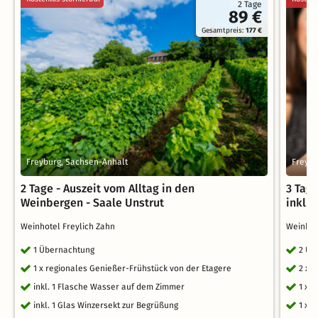
2 Tage
89 €
Gesamtpreis:
177 €
Freyburg, Sachsen-Anhalt
Freybu
2 Tage - Auszeit vom Alltag in den
3 Tag
Weinbergen - Saale Unstrut
inkl.
Weinhotel Freylich Zahn
Weinhot
1 Übernachtung
2 Üb
1 x regionales Genießer-Frühstück von der Etagere
2 x 
inkl. 1 Flasche Wasser auf dem Zimmer
1 x 
inkl. 1 Glas Winzersekt zur Begrüßung
1 x 