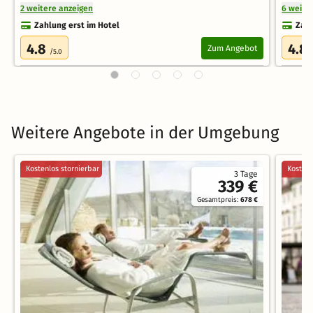
2 weitere anzeigen
6 weite
Zahlung erst im Hotel
Zahl
4.8
4.8
Zum Angebot
/5.0
Weitere Angebote in der Umgebung
Kostenlos stornierbar
Kostenl
3 Tage
339 €
Gesamtpreis:
678 €