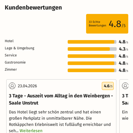
Kundenbewertungen
4.8
33
Echte
/5
Bewertungen
Hotel
4.8
/5
Lage & Umgebung
4.3
/5
Service
4.8
/5
Gastronomie
4.8
/5
Zimmer
4.8
/5
23.04.2026
4.6
1
/5
3 Tage - Auszeit vom Alltag in den Weinbergen -
3 Ta
Saale Unstrut
Saal
Das Hotel liegt sehr schön zentral und hat einen
Ein g
großen Parkplatz in unmittelbarer Nähe. Die
wiede
Rotkäppchen Erlebniswelt ist fußläufig erreichbar und
seh...
Weiterlesen