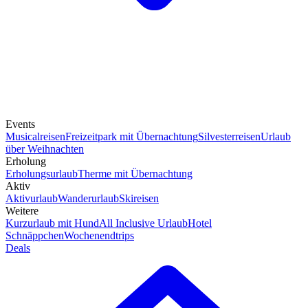
Events
Musicalreisen
Freizeitpark mit Übernachtung
Silvesterreisen
Urlaub
über Weihnachten
Erholung
Erholungsurlaub
Therme mit Übernachtung
Aktiv
Aktivurlaub
Wanderurlaub
Skireisen
Weitere
Kurzurlaub mit Hund
All Inclusive Urlaub
Hotel
Schnäppchen
Wochenendtrips
Deals