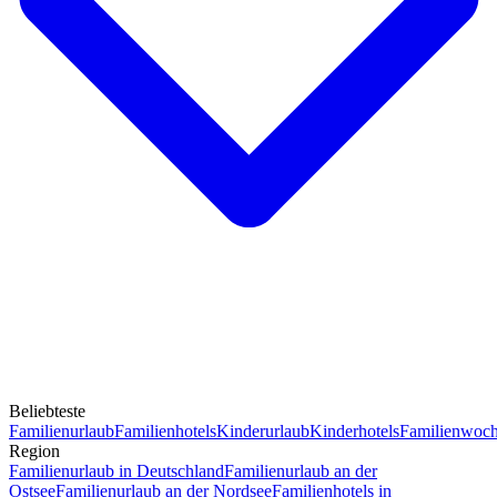
Beliebteste
Familienurlaub
Familienhotels
Kinderurlaub
Kinderhotels
Familienwoc
Region
Familienurlaub in Deutschland
Familienurlaub an der
Ostsee
Familienurlaub an der Nordsee
Familienhotels in