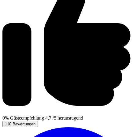
0%
Gästeempfehlung
4,7
/5
herausragend
110 Bewertungen