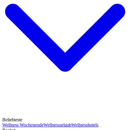
Beliebteste
Wellness Wochenende
Wellnessurlaub
Wellnesshotels