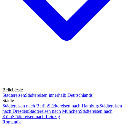
Beliebteste
Städtereisen
Städtereisen innerhalb Deutschlands
Städte
Städtereisen nach Berlin
Städtereisen nach Hamburg
Städtereisen
nach Dresden
Städtereisen nach München
Städtereisen nach
Köln
Städtereisen nach Leipzig
Romantik