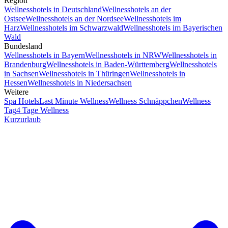
Region
Wellnesshotels in Deutschland
Wellnesshotels an der
Ostsee
Wellnesshotels an der Nordsee
Wellnesshotels im
Harz
Wellnesshotels im Schwarzwald
Wellnesshotels im Bayerischen
Wald
Bundesland
Wellnesshotels in Bayern
Wellnesshotels in NRW
Wellnesshotels in
Brandenburg
Wellnesshotels in Baden-Württemberg
Wellnesshotels
in Sachsen
Wellnesshotels in Thüringen
Wellnesshotels in
Hessen
Wellnesshotels in Niedersachsen
Weitere
Spa Hotels
Last Minute Wellness
Wellness Schnäppchen
Wellness
Tag
4 Tage Wellness
Kurzurlaub