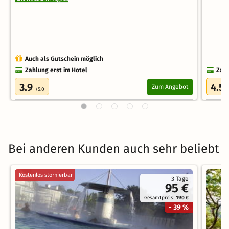
Auch als Gutschein möglich
Zahlung erst im Hotel
Zahl
3.9
4.5
Zum Angebot
/5.0
Bei anderen Kunden auch sehr beliebt
Kostenlos stornierbar
3 Tage
95 €
Gesamtpreis:
190 €
- 39 %