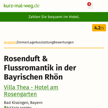
0
+ 31 Fotos
Zahlen Sie bequem im Hotel.
4 Tage
4.2
330 €
/5
Angebot
Zimmer
Lage
Ausstattung
Bewertungen
Rosenduft &
Flussromantik in der
Bayrischen Rhön
Villa Thea - Hotel am
Rosengarten
Bad Kissingen, Bayern
Auf Karte anzeigen