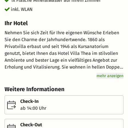
1x Flasche Mineralwasser auf Ihrem Zimmer
inkl. WLAN
Ihr Hotel
Nehmen Sie sich Zeit für Ihre eigenen Wünsche Erleben
Sie den Charme der Jahrhundertwende. 1860 als
Privatvilla erbaut und seit 1946 als Kursanatorium
genutzt, bietet Ihnen das Hotel Villa Thea im stilvollen
Ambiente und bester Lage ein vielfältiges Angebot zur
Erholung und Vitalisierung. Sie wohnen in hellen Doppel-
oder Einzelzimmern mit schlichter Atmosphäre. Alle
mehr anzeigen
Zimmer sind mit Bad oder Dusche, WC, TV, Telefon
ausgestattet und ebenerdig oder über den Aufzug
Weitere Informationen
erreichbar. Erleben Sie Entspannung im Einklag mit der
Natur. Genießen Sie den fantastischen Ausblick auf die
Check-In
Fränkische Saale und die romantische Uferpromenade.
ab 14:00 Uhr
Schöpfen Sie in nur wenigen Tagen neue Lebensenergie
aus der Kraft des gleich nebenan gelegenen
Check-Out