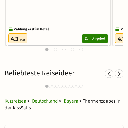
Zahlung erst im Hotel
Zahl
4.3
4.7
Zum Angebot
/5.0
/
Beliebteste Reiseideen
Sporthotels in Bayern
Well
1992 Angebote
28 €
ab
Kurzreisen
>
Deutschland
>
Bayern
> Thermenzauber in
der KissSalis