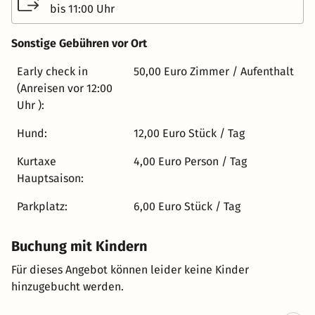
zauberhaften Rosengartens. Verschiedene Sitzgruppen
bis 11:00 Uhr
im Haus, die große Gartenanlage mit Liegewiese sowie
eine bezaubernde Sonnenterrasse laden zum
Sonstige Gebühren vor Ort
Entspannen ein und verleihen dem Haus seine
persönliche Note. Lassen Sie sich im gemütlichen
Early check in
50,00 Euro Zimmer / Aufenthalt
Frühstücksraum und Speisesaal mit Gartenblick
(Anreisen vor 12:00
kulinarisch verwöhnen. Fühlen Sie sich wohl bei uns.
Uhr ):
Hund:
12,00 Euro Stück / Tag
Kurtaxe
4,00 Euro Person / Tag
Hauptsaison:
Parkplatz:
6,00 Euro Stück / Tag
Buchung mit Kindern
Für dieses Angebot können leider keine Kinder
hinzugebucht werden.