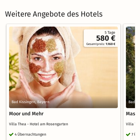
Weitere Angebote des Hotels
5 Tage
580 €
Gesamtpreis:
1.160 €
Bad Kissingen, Bayern
Bad Ki
Moor und Mehr
Mass
Villa Thea - Hotel am Rosengarten
Villa T
4 Übernachtungen
7 Üb