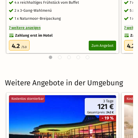
4 x reichhaltiges Frühstück vom Buffet
7 x 
2 x 3-Gang-Wahlmenü
5 x 
1 x Naturmoor-Breipackung
1 x 
7 weitere anzeigen
7 weite
Zahlung erst im Hotel
Zahl
4.2
4.2
Zum Angebot
/5.0
/
Weitere Angebote in der Umgebung
Kostenlos stornierbar
Kostenl
3 Tage
121 €
Gesamtpreis:
242 €
- 19 %