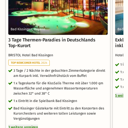
Bad Kissingen, Bayern
Bad Ki
3 Tage Thermen-Paradies in Deutschlands
Exklu
Top-Kurort
inkl. 
BRISTOL Hotel Bad Kissingen
Hotel 
TOP NEWCOMER HOTEL
2024
1 Üb
3 Tage / 2 Nächte in der gebuchten Zimmerkategorie direkt
1 x 
am Kurpark inkl. Verwöhnfrühstück vom Buffet
1 x 
1 x Tageskarte für die KissSalis Therme mit über 1.000 qm
1 x 
Wasserfläche und angenehmen Wassertemperaturen
zwischen 32° und 38° C
5 weite
1 x Eintritt in die Spielbank Bad Kissingen
Bad Kissinger Gästekarte mit Eintritt zu den Konzerten des
Kurorchesters und weiteren tollen Leistungen sowie
Vergünstigungen
3 weitere anzeigen