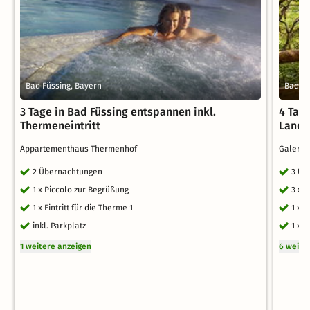
Bad Füssing, Bayern
Bad Re
3 Tage in Bad Füssing entspannen inkl.
4 Tag
Thermeneintritt
Land
Appartementhaus Thermenhof
Galeri
2 Übernachtungen
3 Üb
1 x Piccolo zur Begrüßung
3 x 
1 x Eintritt für die Therme 1
1 x 
inkl. Parkplatz
1 x 
1 weitere anzeigen
6 weite