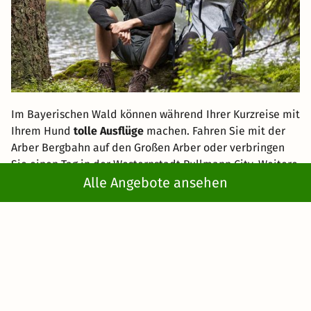
Im Bayerischen Wald können während Ihrer Kurzreise mit
Ihrem Hund
tolle Ausflüge
machen. Fahren Sie mit der
Arber Bergbahn auf den Großen Arber oder verbringen
Sie einen Tag in der Westernstadt Pullmann City. Weitere
empfehlenswerte Ziele
im Bayerischen Wald sind der
Alle Angebote ansehen
WaldWipfel-Weg in Maibrunn und das
Freilichtmuseum
Finsterau
.
Franken