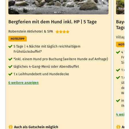
Zwiesel, Bayern
Neukir
Bergferien mit dem Hund inkl. HP | 5 Tage
Bayeri
Tage
Robenstein Aktivhotel & SPA
Village
HOTELTIPP
HOTELT
5 Tage | 4 Nächte mit täglich reichhaltigem
Frühstücksbuffet*
4 Ta
Früh
*inkl. einem Hund pro Buchung (weitere Hunde auf Anfrage)
Sie 
tägliches 4-Gang-Menü oder Abendbuffet
1 x 
1 x Leihhundebett und Hundedecke
1 x 
6 weitere anzeigen
über
der 
Wald
inkl
Ihre
4 weite
Auch als Gutschein möglich
Auch