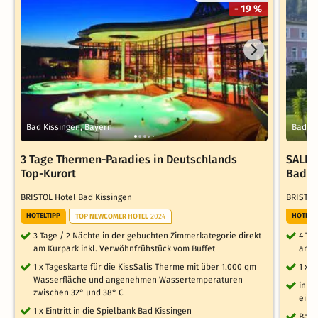
- 19 %
Bad Kissingen, Bayern
Bad Ki
3 Tage Thermen-Paradies in Deutschlands
SALE 
Top-Kurort
Bad K
BRISTOL Hotel Bad Kissingen
BRISTOL
HOTELTIPP
HOTELT
TOP NEWCOMER HOTEL
2024
3 Tage / 2 Nächte in der gebuchten Zimmerkategorie direkt
4 Ta
am Kurpark inkl. Verwöhnfrühstück vom Buffet
am K
1 x Tageskarte für die KissSalis Therme mit über 1.000 qm
1 x E
Wasserfläche und angenehmen Wassertemperaturen
inkl
zwischen 32° und 38° C
eine
1 x Eintritt in die Spielbank Bad Kissingen
Bad 