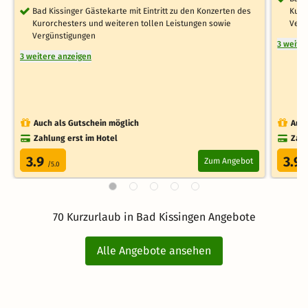
Bad Kissinger Gästekarte mit Eintritt zu den Konzerten des
Kuro
Kurorchesters und weiteren tollen Leistungen sowie
Verg
Vergünstigungen
3 weite
3 weitere anzeigen
Auch als Gutschein möglich
Auch
Zahlung erst im Hotel
Zahl
3.9
3.9
Zum Angebot
/5.0
/
70 Kurzurlaub in Bad Kissingen Angebote
Alle Angebote ansehen