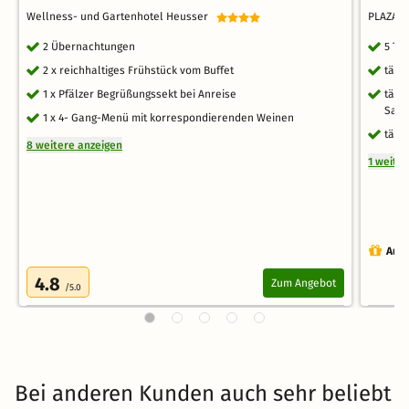
Wellness- und Gartenhotel Heusser
PLAZA 
2 Übernachtungen
5 Ta
2 x reichhaltiges Frühstück vom Buffet
tägl
1 x Pfälzer Begrüßungssekt bei Anreise
tägl
Sau
1 x 4- Gang-Menü mit korrespondierenden Weinen
tägl
8 weitere anzeigen
1 weite
Auch
4.8
Zum Angebot
/5.0
Bei anderen Kunden auch sehr beliebt