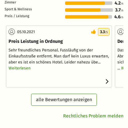
Zimmer
4.2
/5
Sport & Wellness
3.7
/5
Preis / Leistung
4.6
/5
05.10.2021
3.3
2
/5
Preis Leistung in Ordnung
Der 
Sehr freundliches Personal. Fussläufig von der
Das H
Einkaufsstraße entfernt. Man darf kein Luxus erwarten,
Abnut
aber es ist ein schönes Hotel. Leider nahezu übe...
sicht
Weiterlesen
...
Wei
alle Bewertungen anzeigen
Rechtliches Problem melden