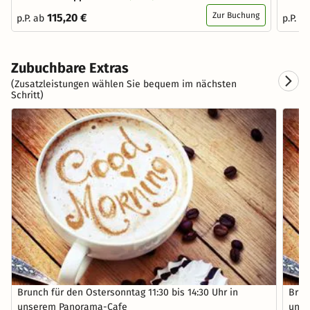
Zur Buchung
115,20 €
p.P. ab
p.P. a
Zubuchbare Extras
(Zusatzleistungen wählen Sie bequem im nächsten
Schritt)
Brunch für den Ostersonntag 11:30 bis 14:30 Uhr in
Brun
unserem Panorama-Cafe
unse