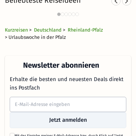
Beliebteste Reiseideen
Städtereisen nach Rheinland-
Spo
Pfalz
25 €
636 Angebote
ab
Kurzreisen
>
Deutschland
>
Rheinland-Pfalz
> Urlaubswoche in der Pfalz
Newsletter abonnieren
Erhalte die besten und neuesten Deals direkt
ins Postfach
Jetzt anmelden
Mit der Eingabe meiner E-Mail-Adresse bzw. durch Klick auf "Jetzt