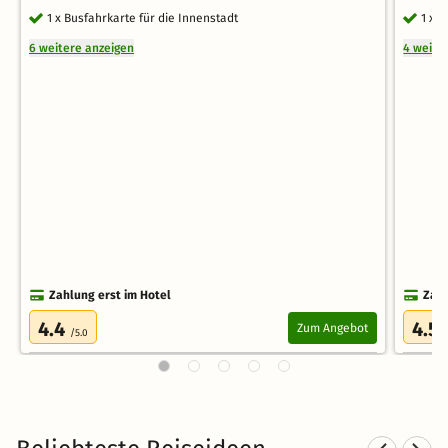
1 x Busfahrkarte für die Innenstadt
1 x 
6 weitere anzeigen
4 weite
Zahlung erst im Hotel
Zahl
4.4
4.5
Zum Angebot
/5.0