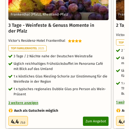
Frankenthal (Pfalz), Rheinland-Pfalz
Franke
3 Tage - Weinfeste & Genuss Momente in
2 Tag
der Pfalz
Victor'
Victor's Residenz-Hotel Frankenthal
TOP FA
TOP FAMILIENHOTEL
2025
2 Ta
3 Tage / 2 Nächte nahe der Deutschen Weinstraße
tägl
mit 
täglich reichhaltiges Frühstücksbuffet im Panorama Café
mit Blick auf das Umland
tägl
für 
1 x köstliches Glas Riesling-Schorle zur Einstimmung für die
Weinfeste in der Region
1 x P
Ther
1 x typisches regionales Dubble Glas pro Person als Wein-
Burg
Präsent
1 weite
3 weitere anzeigen
Auch als Gutschein möglich
Auch
4.4
4.4
Zum Angebot
/5.0