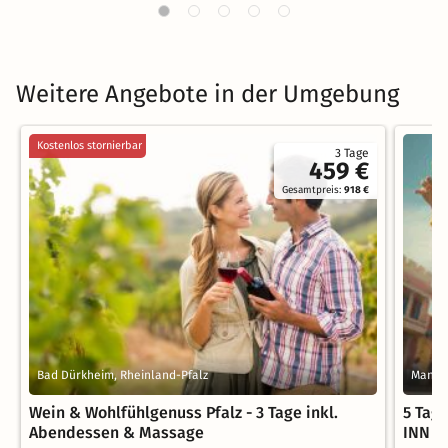
Weitere Angebote in der Umgebung
Kostenlos stornierbar
3 Tage
459 €
Gesamtpreis:
918 €
Bad Dürkheim, Rheinland-Pfalz
Mannh
Wein & Wohlfühlgenuss Pfalz - 3 Tage inkl.
5 Tag
Abendessen & Massage
INN M