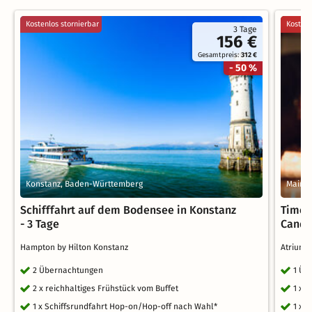
Kostenlos stornierbar
Kostenl
3 Tage
156 €
Gesamtpreis:
312 €
- 50 %
Konstanz, Baden-Württemberg
Mainz,
Schifffahrt auf dem Bodensee in Konstanz
Time 
- 3 Tage
Candl
Hampton by Hilton Konstanz
Atrium 
2 Übernachtungen
1 Üb
2 x reichhaltiges Frühstück vom Buffet
1 x 
1 x Schiffsrundfahrt Hop-on/Hop-off nach Wahl*
1 x 