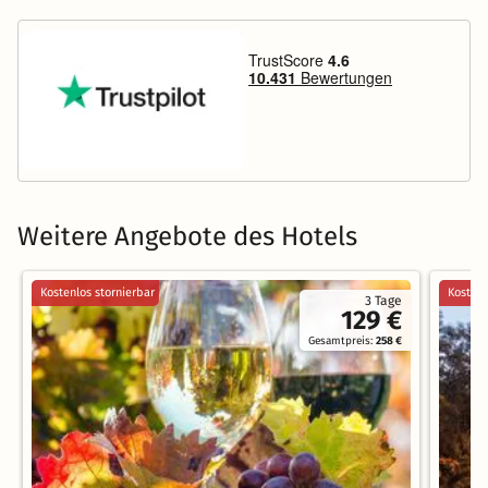
Weitere Angebote des Hotels
Kostenlos stornierbar
Kostenl
3 Tage
129 €
Gesamtpreis:
258 €