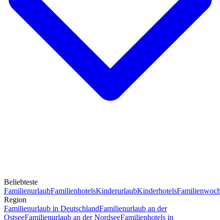
Beliebteste
Familienurlaub
Familienhotels
Kinderurlaub
Kinderhotels
Familienwoc
Region
Familienurlaub in Deutschland
Familienurlaub an der
Ostsee
Familienurlaub an der Nordsee
Familienhotels in