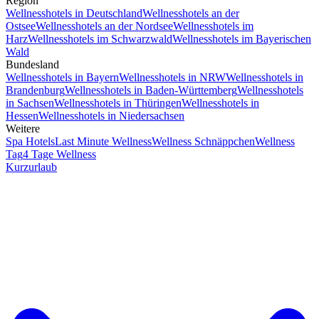
Region
Wellnesshotels in Deutschland
Wellnesshotels an der
Ostsee
Wellnesshotels an der Nordsee
Wellnesshotels im
Harz
Wellnesshotels im Schwarzwald
Wellnesshotels im Bayerischen
Wald
Bundesland
Wellnesshotels in Bayern
Wellnesshotels in NRW
Wellnesshotels in
Brandenburg
Wellnesshotels in Baden-Württemberg
Wellnesshotels
in Sachsen
Wellnesshotels in Thüringen
Wellnesshotels in
Hessen
Wellnesshotels in Niedersachsen
Weitere
Spa Hotels
Last Minute Wellness
Wellness Schnäppchen
Wellness
Tag
4 Tage Wellness
Kurzurlaub