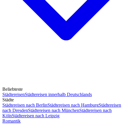
Beliebteste
Städtereisen
Städtereisen innerhalb Deutschlands
Städte
Städtereisen nach Berlin
Städtereisen nach Hamburg
Städtereisen
nach Dresden
Städtereisen nach München
Städtereisen nach
Köln
Städtereisen nach Leipzig
Romantik