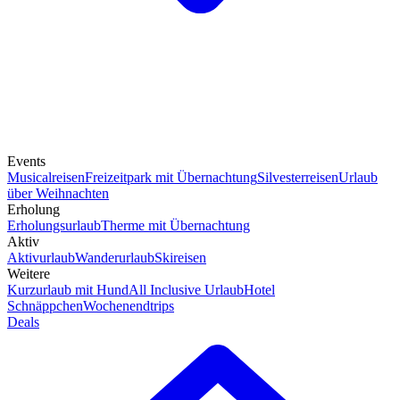
Events
Musicalreisen
Freizeitpark mit Übernachtung
Silvesterreisen
Urlaub
über Weihnachten
Erholung
Erholungsurlaub
Therme mit Übernachtung
Aktiv
Aktivurlaub
Wanderurlaub
Skireisen
Weitere
Kurzurlaub mit Hund
All Inclusive Urlaub
Hotel
Schnäppchen
Wochenendtrips
Deals