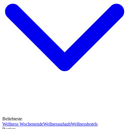
Beliebteste
Wellness Wochenende
Wellnessurlaub
Wellnesshotels