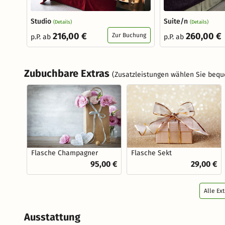
Studio
Suite/n
(Details)
(Details)
216,00 €
260,00 €
Zur Buchung
p.P. ab
p.P. ab
Zubuchbare Extras
(Zusatzleistungen wählen Sie bequ
Flasche Champagner
Flasche Sekt
95,00 €
29,00 €
Alle Ex
Ausstattung