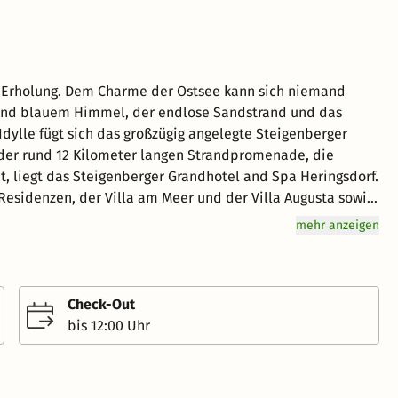
ahlend blauem Himmel, der endlose Sandstrand und das
Idylle fügt sich das großzügig angelegte Steigenberger
, liegt das Steigenberger Grandhotel and Spa Heringsdorf.
 Residenzen, der Villa am Meer und der Villa Augusta sowie
chtungen der Bäderarchitektur einfügt. Unternehmen
mehr anzeigen
nen weißen Ostseestrand oder flanieren Sie über die
n längsten und prachtvollsten der gesamten Küste zählt.
nigen Minuten zu Fuß oder mit dem Fahrrad zu erreichen.
d Badeslipper
Check-Out
uf Greenfees auf dem Golfplatz Baltic Hills Usedom sowie
bis 12:00 Uhr
oßen BALTIC SEA GRAND SPA Usedom - Täglich
Betreuung Ihrer Kinder im KRABBENCLUB (3 bis 12 Jahre,
g Livemusik in der DELBRÜCK Bar & Lounge - Kostenfreies