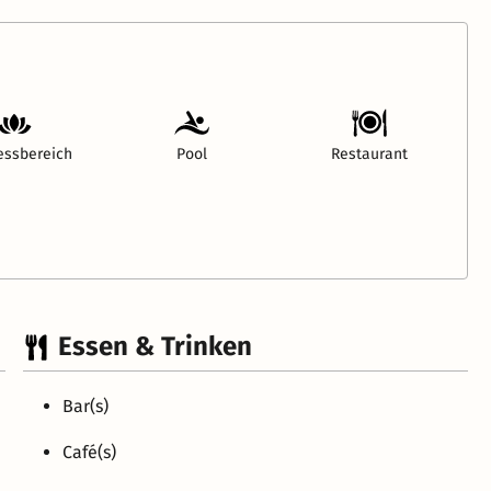
essbereich
Pool
Restaurant
Essen & Trinken
Bar(s)
Café(s)