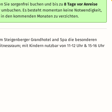
n Sie sorgenfrei buchen und bis zu
8 Tage vor Anreise
er umbuchen. Es besteht momentan keine Notwendigkeit,
e in den kommenden Monaten zu verzichten.
im Steigenberger Grandhotel and Spa die besonderen
tnessraum; mit Kindern nutzbar von 11-12 Uhr & 15-16 Uhr