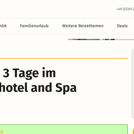
+49 (0)341
tik
Familienurlaub
Weitere Reisethemen
Deals
equem im Hotel.
: 3 Tage im
hotel and Spa
n
r!