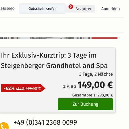
0
Anmelden
Favoriten
 2368 0099
Gutschein kaufen
+ 22 Fotos anzeigen
Kostenlos
stornierbar
4.8
938
Echte
/5
Ihr Exklusiv-Kurztrip: 3 Tage im
Bewertungen
Herausragend
Steigenberger Grandhotel and Spa
3 Tage, 2 Nächte
149,00 €
p.P. ab
-62%
statt 395,00 €
Gesamtpreis:
298,00 €
Zur Buchung
+49 (0)341 2368 0099