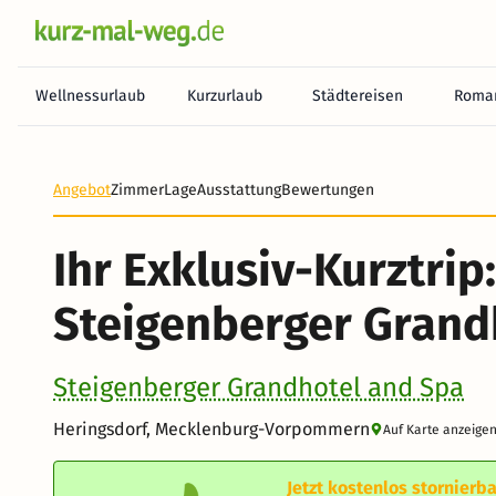
Wellnessurlaub
Kurzurlaub
Städtereisen
Roman
Heute noch keine Zahlung erforderlich! Zahlen Sie b
Angebot
Zimmer
Lage
Ausstattung
Bewertungen
Ihr Exklusiv-Kurztrip
Steigenberger Grand
Steigenberger Grandhotel and Spa
Heringsdorf, Mecklenburg-Vorpommern
Auf Karte anzeige
Jetzt kostenlos stornierba