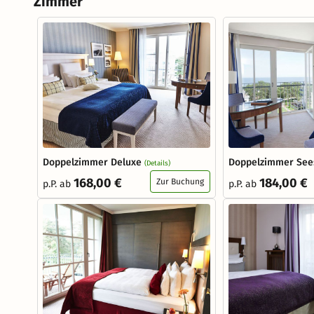
Zimmer
Doppelzimmer Deluxe
Doppelzimmer See
(Details)
168,00 €
184,00 €
Zur Buchung
p.P. ab
p.P. ab