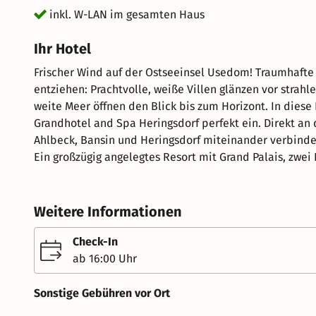
inkl. W-LAN im gesamten Haus
Ihr Hotel
Frischer Wind auf der Ostseeinsel Usedom! Traumhafte Erholung. Dem Charme der Ostsee kann sich niemand
entziehen: Prachtvolle, weiße Villen glänzen vor str
weite Meer öffnen den Blick bis zum Horizont. In diese 
Grandhotel and Spa Heringsdorf perfekt ein. Direkt an der rund 12 Kilometer langen Strandpromenade, die
Ahlbeck, Bansin und Heringsdorf miteinander verbindet
Ein großzügig angelegtes Resort mit Grand Palais, zwei
einem Kids- und Teensclub, welches sich nahtlos in die Stilri
Sie von hier aus einen gemütlichen Spaziergang am fei
Strandpromenade zur Seebrücke Heringsdorf, die zu de
Weitere Informationen
Auch die malerische Altstadt von Heringsdorf ist in we
Ihre Vorteile auf einem Blick: - Reichhaltiges Frühstücksbuffet - Ein kuscheliger Bademantel un
Check-In
liegen für Ihren Aufenthalt bereit - 20 % Ermäßigung a
ab 16:00 Uhr
dem Golfplatz Balmer See - Freie Nutzung des 2.000 m² gr
wechselndes Sport- und Fitnesskursangebot - Tägliche 
Sonstige Gebühren vor Ort
bitte saisonale Öffnungszeiten beachten) - Regelmäßi