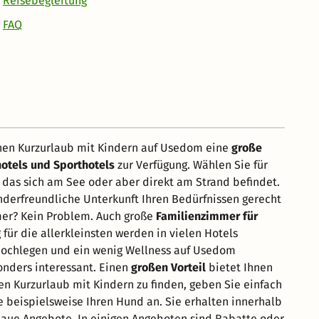
Reisebegleitung
FAQ
inen Kurzurlaub mit Kindern auf Usedom eine
große
otels und Sporthotels
zur Verfügung. Wählen Sie für
, das sich am See oder aber direkt am Strand befindet.
inderfreundliche Unterkunft Ihren Bedürfnissen gerecht
mer? Kein Problem. Auch große
Familienzimmer für
ür die allerkleinsten werden in vielen Hotels
 hochlegen und ein wenig Wellness auf Usedom
sonders interessant. Einen
großen Vorteil
bietet Ihnen
en Kurzurlaub mit Kindern zu finden, geben Sie einfach
e beispielsweise Ihren Hund an. Sie erhalten innerhalb
naue Angebote. In einigen Angeboten sind Rabatte oder