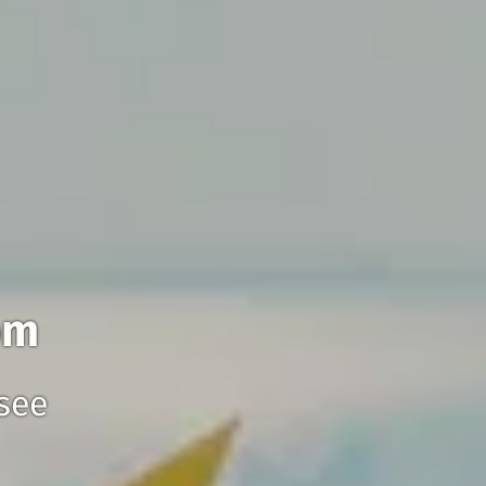
om
see