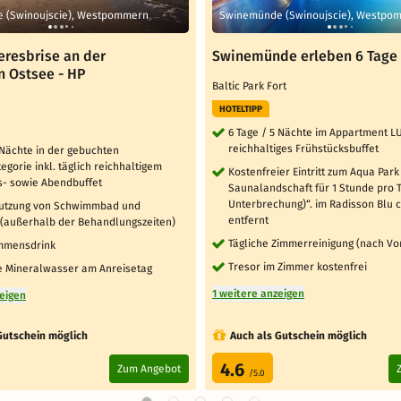
 (Swinoujscie), Westpommern
Swinemünde (Swinoujscie), Westpo
eresbrise an der
Swinemünde erleben 6 Tage
n Ostsee - HP
Baltic Park Fort
HOTELTIPP
6 Tage / 5 Nächte im Appartment LUX
reichhaltiges Frühstücksbuffet
 Nächte in der gebuchten
gorie inkl. täglich reichhaltigem
Kostenfreier Eintritt zum Aqua Park
s- sowie Abendbuffet
Saunalandschaft für 1 Stunde pro 
Unterbrechung)“. im Radisson Blu 
Nutzung von Schwimmbad und
entfernt
 (außerhalb der Behandlungszeiten)
Tägliche Zimmerreinigung (nach V
ommensdrink
Tresor im Zimmer kostenfrei
he Mineralwasser am Anreisetag
1 weitere anzeigen
zeigen
Gutschein möglich
Auch als Gutschein möglich
4.6
Zum Angebot
/5.0