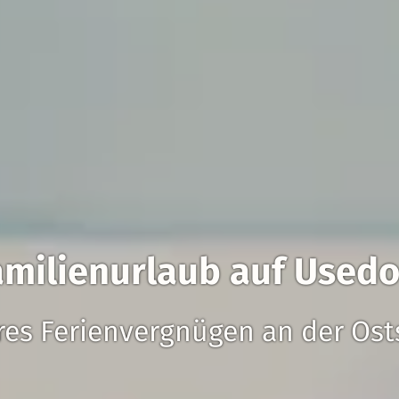
amilienurlaub auf Used
res Ferienvergnügen an der Ost