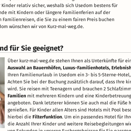
 Kinder relativ sicher, weshalb sich Usedom bestens für
de mit Kindern oder längere Familienferien auf der
n Familienreisen, die Sie zu einem fairen Preis buchen
edom wünschen wir von Kurz-mal-weg.de.
d für Sie geeignet?
Über kurz-mal-weg.de stehen Ihnen als Unterkünfte für e
Auswahl an Bauernhöfen, Luxus-Familienhotels, Erlebnish
Ihren Familienurlaub in Usedom ein 3- bis 5-Sterne-Hotel
Achten Sie bei der Buchung zusätzlich darauf, dass Ihre k
wird. Sie reisen mit Teenagern und brauchen 2 Schlafzim
Familien
mit mehreren Kindern und eine Kinderbetreuung f
angeboten. Dank letzterer können Sie auch mal die Füße
genießen. Für Kinder allen Alters sind Hotels mit Pool be
hierbei die
Filterfunktion
. Um ein passendes Hotel für Ihr
die Anzahl Ihrer Kinder und weitere Reisebegleitungen wi
von Sekunden in unseren Suchergebnissen für Sie passge