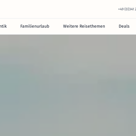
+49 (0)341
tik
Familienurlaub
Weitere Reisethemen
Deals