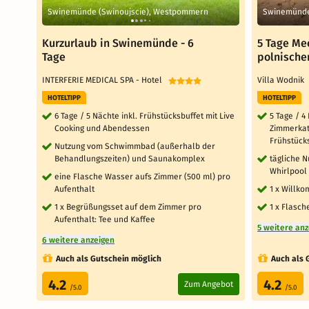
Swinemünde (Swinoujscie), Westpommern
Swinemünde
Kurzurlaub in Swinemünde - 6
5 Tage Me
Tage
polnische
INTERFERIE MEDICAL SPA - Hotel
Villa Wodnik
HOTELTIPP
HOTELTIPP
6 Tage / 5 Nächte inkl. Frühstücksbuffet mit Live
5 Tage / 4
Cooking und Abendessen
Zimmerkate
Frühstück
Nutzung vom Schwimmbad (außerhalb der
Behandlungszeiten) und Saunakomplex
tägliche 
Whirlpool
eine Flasche Wasser aufs Zimmer (500 ml) pro
Aufenthalt
1 x Willk
1 x Begrüßungsset auf dem Zimmer pro
1 x Flasc
Aufenthalt: Tee und Kaffee
5 weitere an
6 weitere anzeigen
Auch als Gutschein möglich
Auch als 
4.2
4.2
Zum Angebot
/5.0
/5.0