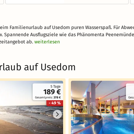
beim Familienurlaub auf Usedom puren Wasserspaß. Für Abwec
w. Spannende Ausflugsziele wie das Phänomenta Peenemünde 
zeitangebot ab.
weiterlesen
urlaub auf Usedom
5 Tage
189 €
Gesamtpreis:
378 €
Ges
- 49 %