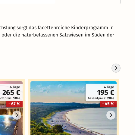
hslung sorgt das facettenreiche Kinderprogramm in
oder die naturbelassenen Salzwiesen im Süden der
6 Tage
4 Tage
265 €
195 €
amtpreis:
530 €
Gesamtpreis:
390 €
- 67 %
- 45 %