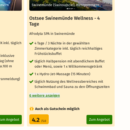
mmern
Swinemünde (Swinoujscie), Westpommern
Swin
Ostsee Swinemünde Wellness - 4
Kurz
Tage
AVAN
Afrodyta SPA in Swinemünde
4 T
Ab
 inkl. täglich
4 Tage / 3 Nächte in der gewählten
Zimmerkategorie inkl. täglich reichhaltiges
tä
Frühstücksbuffet
in
 inklusive
Sa
Tag (ohne
täglich Halbpension mit abendlichem Buffet
ca.100 m
oder Menü, sowie 1 x Willkommensgetränk
10
de
1 x Hydro-Jet-Massage (15 Minuten)
oranmeldung)
Sa
täglich Nutzung des Wellnessbereiches mit
Schwimmbad und Sauna zu den Öffnungszeiten
3 weit
6 weitere anzeigen
Auch als Gutschein möglich
Au
4.2
4.
Zum Angebot
Zum Angebot
/5.0