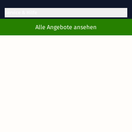
Service & Hilfe
Kontakt
Alle Angebote ansehen
Buchung stornieren
FAQ
Cookie-Einstellungen
Gutscheine
Inspiration
Partner