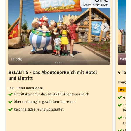
Gesamtpreis:
162 €
Leipzig
Weimar
BELANTIS - Das AbenteuerReich mit Hotel
4 Tage
und Eintritt
Congres
Inkl. Hotel nach Wahl
HOTELT
Eintrittskarte für das BELANTIS AbenteuerReich
4 Ta
Übernachtung im gewählten Top-Hotel
1 x 
Reichhaltiges Frühstücksbuffet
Küch
1 x 
Erku
tägl