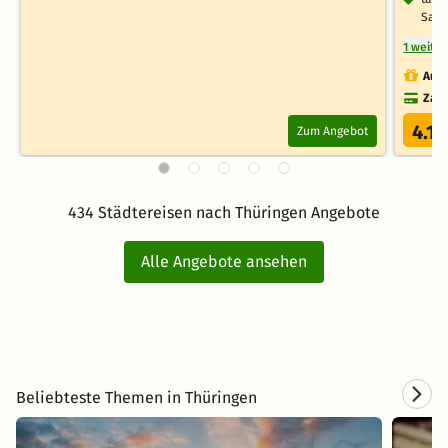
Saun
1 weite
Auch
Zahl
4.1
Zum Angebot
/
434 Städtereisen nach Thüringen Angebote
Alle Angebote ansehen
Beliebteste Themen in Thüringen