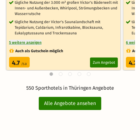
tägliche Nutzung der 3.000 m² großen Victor's Bäderwelt mit
tägl
Innen- und Außenbecken, Whirlpool, Strömungsbecken und
Inne
Wasserrutsche
Wass
tägliche Nutzung der Victor's Saunalandschaft mit
tägl
Tepidarium, Caldarium, Infrarotkabine, Blocksauna,
Tepi
Eukalyptussauna und Trockensauna
Euka
5 weitere anzeigen
6 weite
Auch als Gutschein möglich
Auch
4.7
4.7
Zum Angebot
/5.0
/
550 Sporthotels in Thüringen Angebote
Alle Angebote ansehen