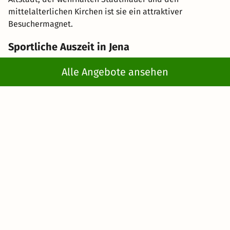
mittelalterlichen Kirchen ist sie ein attraktiver
Besuchermagnet.
Sportliche Auszeit in Jena
Alle Angebote ansehen
Während die beiden genannten Unterkünfte eher
ländliche Idylle bieten, gibt es auch städtisch gelegene
Sporthotels in Thüringen. Wählen Sie beispielsweise Ihr