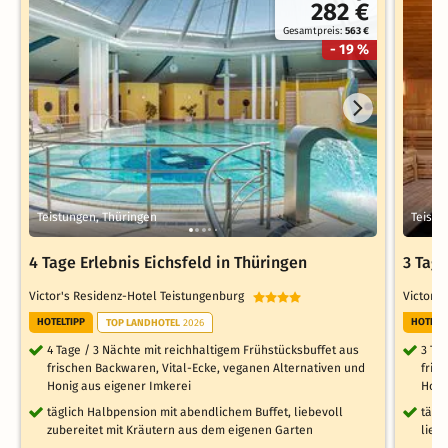
282 €
Gesamtpreis:
563 €
- 19 %
Teistungen, Thüringen
Teistu
4 Tage Erlebnis Eichsfeld in Thüringen
3 Tage
Victor's Residenz-Hotel Teistungenburg
Victor'
HOTELTIPP
HOTELT
TOP LANDHOTEL
2026
4 Tage / 3 Nächte mit reichhaltigem Frühstücksbuffet aus
3 Ta
frischen Backwaren, Vital-Ecke, veganen Alternativen und
fris
Honig aus eigener Imkerei
Honi
täglich Halbpension mit abendlichem Buffet, liebevoll
tägl
zubereitet mit Kräutern aus dem eigenen Garten
lieb