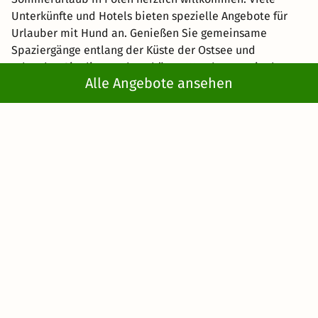
Unterkünfte und Hotels bieten spezielle Angebote für
Urlauber mit Hund an. Genießen Sie gemeinsame
Spaziergänge entlang der Küste der Ostsee und
erkunden Sie die wunderschönen Wanderwege in den
Alle Angebote ansehen
Nationalparks. Besuchen Sie die charmanten Seebäder
Swinemünde oder Kolberg, die für ihre
hundefreundlichen Strände bekannt sind. Machen Sie
Ausflüge zu den vielen Seen, in denen Ihr Hund eine
erfrischende Abkühlung genießen kann.
FAQ – Häufig gestellte Fragen zu
einem Sommerurlaub in Polen
Warum ist ein Sommerurlaub in Polen zu
empfehlen?
Ein Sommerurlaub in Polen ist zu empfehlen, da das Land