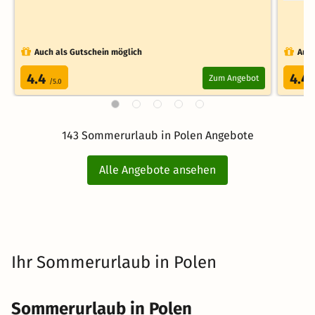
Auch als Gutschein möglich
Auch
4.4
4.4
Zum Angebot
/5.0
143 Sommerurlaub in Polen Angebote
Alle Angebote ansehen
Ihr Sommerurlaub in Polen
Sommerurlaub in Polen