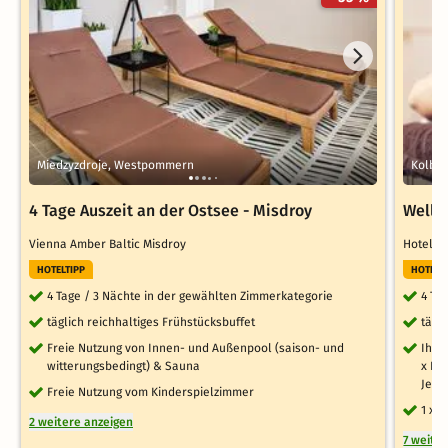
Miedzyzdroje, Westpommern
Kolber
4 Tage Auszeit an der Ostsee - Misdroy
Wellne
Vienna Amber Baltic Misdroy
Hotel O
HOTELTIPP
HOTELT
4 Tage / 3 Nächte in der gewählten Zimmerkategorie
4 Ta
täglich reichhaltiges Frühstücksbuffet
tägl
Freie Nutzung von Innen- und Außenpool (saison- und
Ihre
witterungsbedingt) & Sauna
x Rü
Jet-
Freie Nutzung vom Kinderspielzimmer
1 x 
2 weitere anzeigen
7 weite