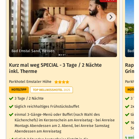
Bad Emstal Sand, Hessen
Bad Em
Kurz mal weg SPECIAL - 3 Tage / 2 Nächte
Rapun
inkl. Therme
Grimm
Parkhotel Emstaler Höhe
Parkhot
HOTELTIPP
HOTELT
TOP WELLNESSHOTEL
2025
3 Tage / 2 Nächte
3 Ta
täglich reichhaltiges Frühstücksbuffet
2x r
einmal 3-Gänge-Menü oder Buffet (nach Wahl des
tägl
Küchenchefs) im Kerzenschein am Anreisetag - bei Anreise
160 
Montags Abendessen am 2. Abend, bei Anreise Samstag
Schw
Abendessen am Anreisetag
4 weite