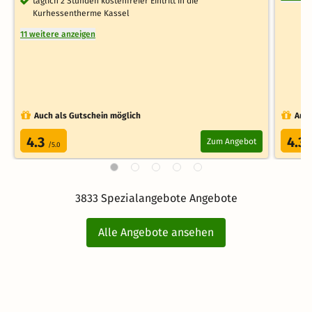
täglich 2 Stunden kostenfreier Eintritt in die
Kurhessentherme Kassel
11 weitere anzeigen
Auch als Gutschein möglich
Auch
4.3
4.3
Zum Angebot
/5.0
/
3833 Spezialangebote Angebote
Alle Angebote ansehen