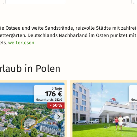
die Ostsee und weite Sandstrände, reizvolle Städte mit zahl
ettergärten. Deutschlands Nachbarland im Osten punktet mit G
els.
weiterlesen
rlaub in Polen
5 Tage
176 €
Gesamtpreis:
352 €
Ges
- 50 %