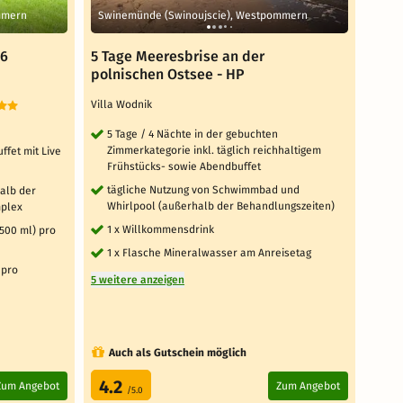
mmern
Swinemünde (Swinoujscie), Westpommern
Swin
 6
5 Tage Meeresbrise an der
Osts
polnischen Ostsee - HP
Tage
Villa Wodnik
Afrod
5 Tage / 4 Nächte in der gebuchten
4 T
Zimmerkategorie inkl. täglich reichhaltigem
Zim
ffet mit Live
Frühstücks- sowie Abendbuffet
Fr
tägliche Nutzung von Schwimmbad und
tä
alb der
Whirlpool (außerhalb der Behandlungszeiten)
od
mplex
1 x Willkommensdrink
1 x
500 ml) pro
1 x Flasche Mineralwasser am Anreisetag
tä
Sc
 pro
5 weitere anzeigen
6 weit
Auch als Gutschein möglich
Au
4.2
4.
Zum Angebot
Zum Angebot
/5.0