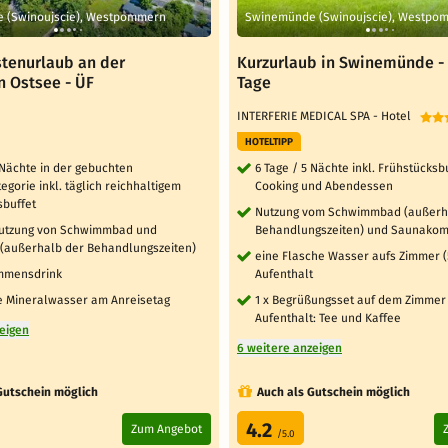
 (Swinoujscie), Westpommern
Swinemünde (Swinoujscie), Westpo
stenurlaub an der
Kurzurlaub in Swinemünde -
n Ostsee - ÜF
Tage
INTERFERIE MEDICAL SPA - Hotel
HOTELTIPP
 Nächte in der gebuchten
6 Tage / 5 Nächte inkl. Frühstücksbu
gorie inkl. täglich reichhaltigem
Cooking und Abendessen
sbuffet
Nutzung vom Schwimmbad (außerh
Nutzung von Schwimmbad und
Behandlungszeiten) und Saunako
 (außerhalb der Behandlungszeiten)
eine Flasche Wasser aufs Zimmer (
ommensdrink
Aufenthalt
he Mineralwasser am Anreisetag
1 x Begrüßungsset auf dem Zimmer
Aufenthalt: Tee und Kaffee
zeigen
6 weitere anzeigen
Gutschein möglich
Auch als Gutschein möglich
4.2
Zum Angebot
/5.0