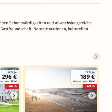
reichen Sehenswürdigkeiten und abwechslungsreiche
astfreundschaft, Naturattraktionen, kulturellen
6 Tage
5 Tage
296 €
189 €
amtpreis:
592 €
Gesamtpreis:
378 €
- 46 %
- 49 %