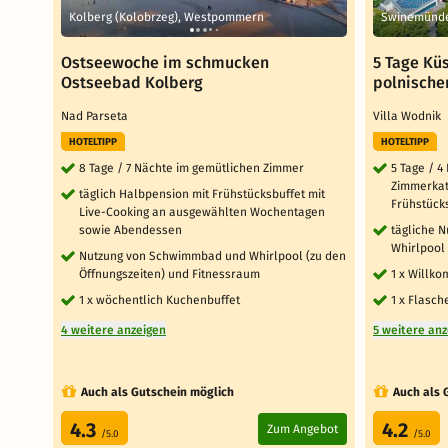
Kolberg (Kolobrzeg), Westpommern
Swinemünde
Ostseewoche im schmucken
5 Tage Kü
Ostseebad Kolberg
polnische
Nad Parseta
Villa Wodnik
HOTELTIPP
HOTELTIPP
8 Tage / 7 Nächte im gemütlichen Zimmer
5 Tage / 4
Zimmerkate
täglich Halbpension mit Frühstücksbuffet mit
Frühstück
Live-Cooking an ausgewählten Wochentagen
sowie Abendessen
tägliche 
Whirlpool
Nutzung von Schwimmbad und Whirlpool (zu den
Öffnungszeiten) und Fitnessraum
1 x Willk
1 x wöchentlich Kuchenbuffet
1 x Flasc
4 weitere anzeigen
5 weitere an
Auch als Gutschein möglich
Auch als 
4.3
4.2
Zum Angebot
/5.0
/5.0