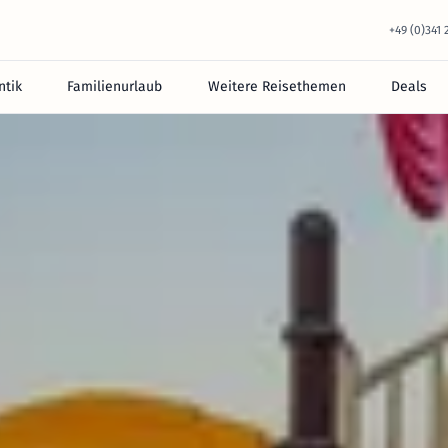
+49 (0)341
tik
Familienurlaub
Weitere Reisethemen
Deals