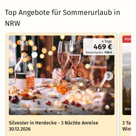
Top Angebote für Sommerurlaub in
NRW
Kostenl
4 Tage
469 €
Gesamtpreis:
938 €
Herdecke, Nordrhein-Westfalen
Winter
Silvester in Herdecke - 3 Nächte Anreise
3 Tag
30.12.2026
Winte