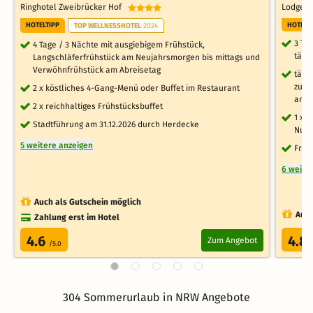
Ringhotel Zweibrücker Hof
Lodge H
HOTELTIPP
HOTELT
TOP WELLNESSHOTEL
2024
3 Ta
4 Tage / 3 Nächte mit ausgiebigem Frühstück,
tägl
Langschläferfrühstück am Neujahrsmorgen bis mittags und
Verwöhnfrühstück am Abreisetag
tägl
zum 
2 x köstliches 4-Gang-Menü oder Buffet im Restaurant
am F
2 x reichhaltiges Frühstücksbuffet
1 x 
Stadtführung am 31.12.2026 durch Herdecke
Nutz
5 weitere anzeigen
Frei
6 weite
Auch als Gutschein möglich
Auch
Zahlung erst im Hotel
4.6
4.8
Zum Angebot
/5.0
304 Sommerurlaub in NRW Angebote